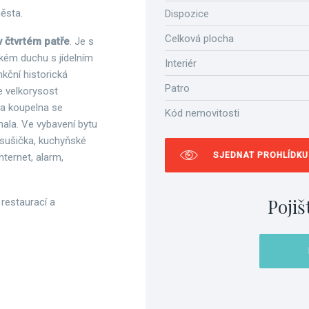
ěsta.
Dispozice
Celková plocha
v čtvrtém patře
. Je s
kém duchu s jídelním
Interiér
nkční historická
Patro
e velkorysost
na koupelna se
Kód nemovitosti
ala. Ve vybavení bytu
, sušička, kuchyňské
SJEDNAT PROHLÍDKU
nternet, alarm,
Pojiš
 restaurací a