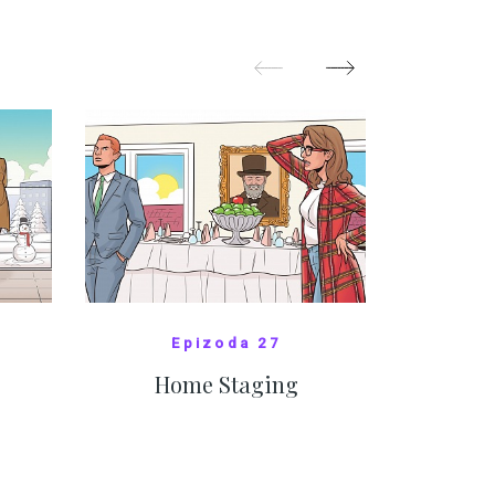
festivalem
ZOBRAZIT DALŠÍ
Z
Epizoda 27
Home Staging
10
SHOW COMICS