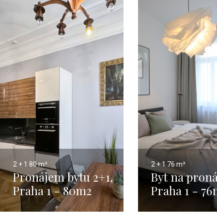
2 + 1
80 m²
2 + 1
76 m²
Pronájem bytu 2+1,
Byt na pron
Praha 1 - 80m2
Praha 1 - 7