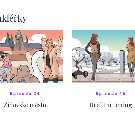
pomáhá více než
Okamurova videa
ZOBRAZIT DALŠÍ
ZOBRAZIT DALŠÍ
akléřky
Epizoda 24
Epizoda 16
Židovské město
Realitní timing
SHOW COMICS
SHOW COMICS