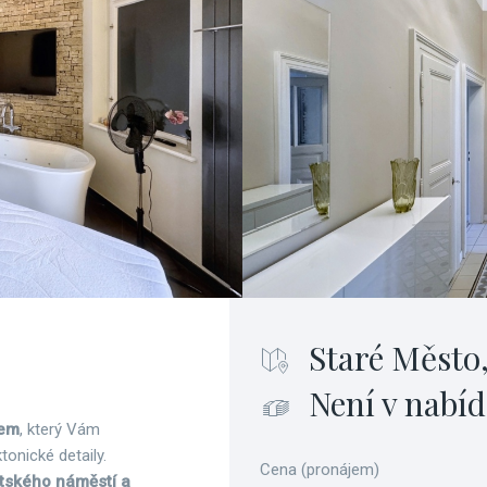
Staré Město,
Není v nabíd
nem
, který Vám
tonické detaily.
Cena (pronájem)
ěstského náměstí a