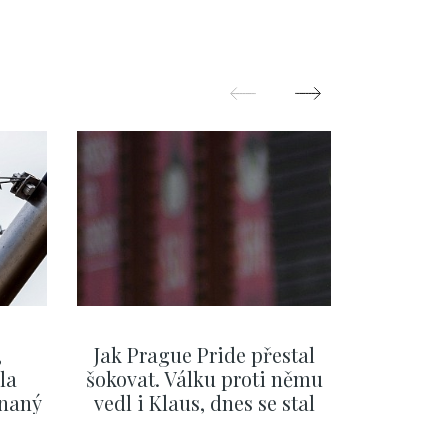
,
Jak Prague Pride přestal
Beru s
la
šokovat. Válku proti němu
svatbě, 
ínaný
vedl i Klaus, dnes se stal
natož al
ku
běžným pražským
pozor 