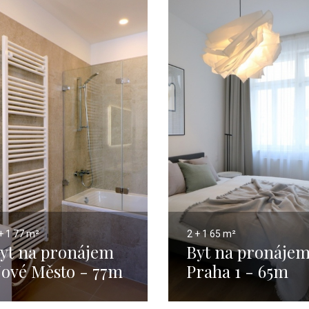
+ 1
77 m²
2 + 1
65 m²
yt na pronájem
Byt na pronáje
ové Město - 77m
Praha 1 - 65m