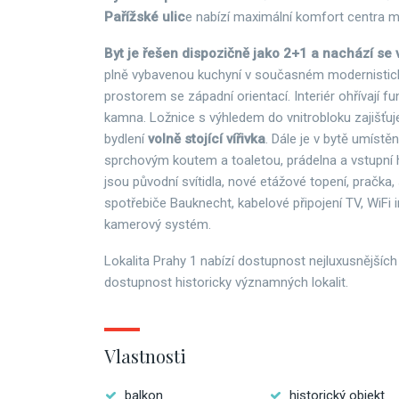
Pařížské ulic
e nabízí maximální komfort centra m
Byt je řešen dispozičně jako 2+1 a nachází se 
plně vybavenou kuchyní v současném modernistic
prostorem se západní orientací. Interiér ohřívají fu
kamna. Ložnice s výhledem do vnitrobloku zajišťuj
bydlení
volně stojící vířivka
. Dále je v bytě umístě
sprchovým koutem a toaletou, prádelna a vstupní h
jsou původní svítidla, nové etážové topení, pračka
spotřebiče Bauknecht, kabelové připojení TV, WiFi i
kamerový systém.
Lokalita Prahy 1 nabízí dostupnost nejluxusnějších
dostupnost historicky významných lokalit.
Vlastnosti
balkon
historický objekt