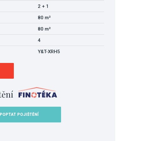
2 + 1
80 m²
80 m²
4
Y&T-XRH5
tění
POPTAT POJIŠTĚNÍ