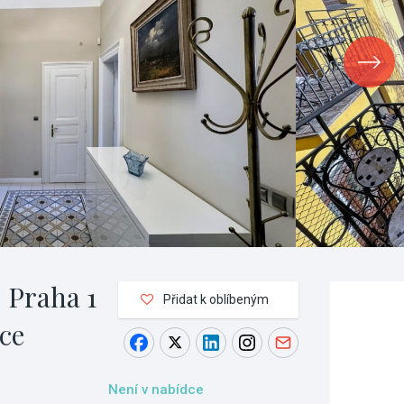
 Praha 1
Přidat k oblíbeným
ce
Není v nabídce