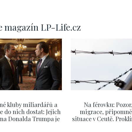
e magazín LP-Life.cz
né kluby miliardářů a
Na férovku: Pozor
se do nich dostat: Jejich
migrace, připomně
v na Donalda Trumpa je
situace v Ceutě. Prokl
nejasný
migrační pakt Čes