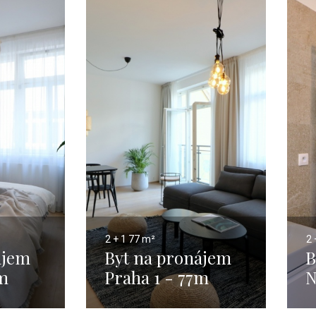
2 + 1
77 m²
2 
ájem
Byt na pronájem
B
6m
Praha 1 - 77m
N