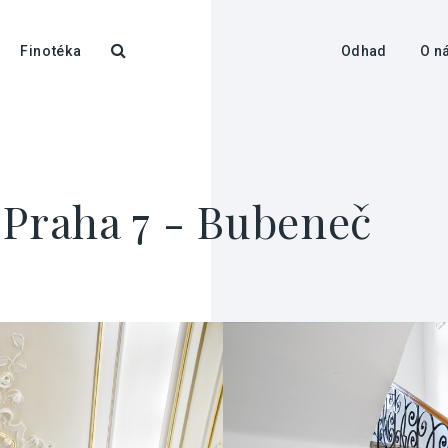
Finotéka
Odhad
O n
 Praha 7 - Bubeneč