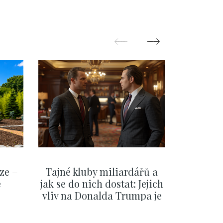
ze –
Tajné kluby miliardářů a
Na f
e
jak se do nich dostat: Jejich
migra
vliv na Donalda Trumpa je
situace 
nejasný
migra
pom