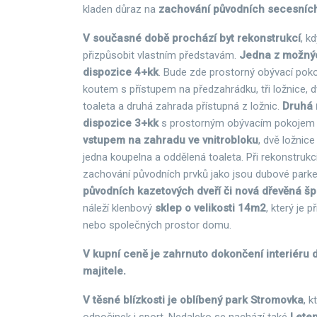
kladen důraz na
zachování původních secesních
V současné době prochází byt rekonstrukcí
, k
přizpůsobit vlastním představám.
Jedna z možnýc
dispozice 4+kk
. Bude zde prostorný obývací pok
koutem s přístupem na předzahrádku, tři ložnice, 
toaleta a druhá zahrada přístupná z ložnic.
Druhá 
dispozice 3+kk
s prostorným obývacím pokojem 
vstupem na zahradu ve vnitrobloku
, dvě ložnic
jedna koupelna a oddělená toaleta. Při rekonstrukc
zachování původních prvků jako jsou dubové parke
původních kazetových dveří či nová dřevěná š
náleží klenbový
sklep o velikosti 14m2
, který je 
nebo společných prostor domu.
V kupní ceně je zahrnuto dokončení interiéru 
majitele.
V těsné blízkosti je oblíbený park Stromovka
, k