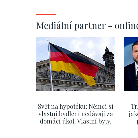
Mediální partner - onlin
Svět na hypotéku: Němci si
Tr
vlastní bydlení nedávají za
jak
domácí úkol. Vlastní byty,
kde bydlí někdo jiný
č