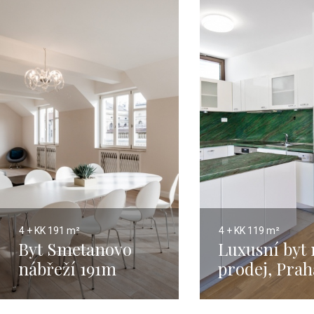
4 + KK
191 m²
4 + KK
119 m²
Byt Smetanovo
Luxusní byt 
nábřeží 191m
prodej, Prah
-127m