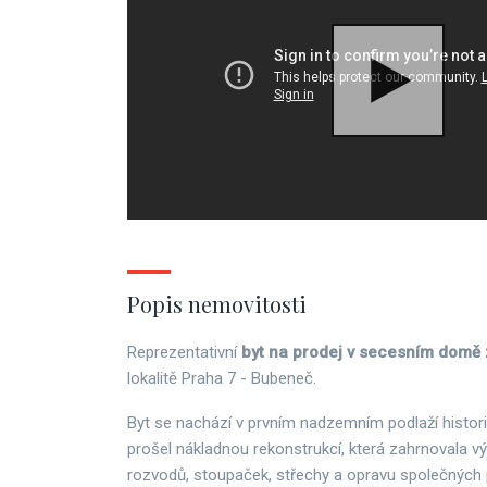
Popis nemovitosti
Reprezentativní
byt na prodej v secesním domě 
lokalitě Praha 7 - Bubeneč.
Byt se nachází v prvním nadzemním podlaží histor
prošel nákladnou rekonstrukcí, která zahrnovala 
rozvodů, stoupaček, střechy a opravu společných p