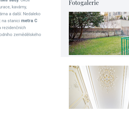
nské sady
. Okolí
Fotogalerie
urace, kavárny,
árna a další. Nedaleko
 na stanici
metra C
a rezidenčních
rodního zemědělského