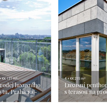
+ KK
131 m²
4 + KK
215 m²
rodej luxusního
Luxusní pentho
ytu, Praha 10 -
s terasou na pro
31m
- Praha 215m