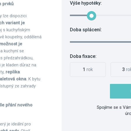
Výše hypotéky:
 prvků
.
dy lze dispozici
h variant je
Doba splácení:
oj s kuchyňským
dvě koupelny, oddělená
možnost je
a kuchyní se
Doba fixace:
e s předzahrádkou,
i je kladen důraz na
1
rok
3
ro
ty,
replika
paletová okna
. K bytu
přístupný ze zahrady
dle přání nového
Spojíme se s Vám
úr
terý je ideální pro