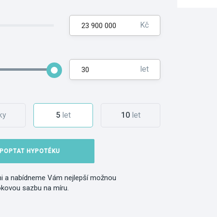
Kč
let
ky
5
let
10
let
POPTAT HYPOTÉKU
i a nabídneme Vám nejlepší možnou
okovou sazbu na míru.