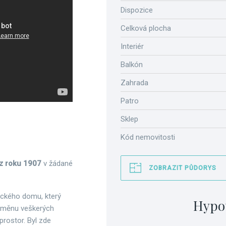
Dispozice
Celková plocha
Interiér
Balkón
Zahrada
Patro
Sklep
Kód nemovitosti
z roku 1907
v žádané
ZOBRAZIT PŮDORYS
ického domu, který
Hypo
výměnu veškerých
rostor. Byl zde