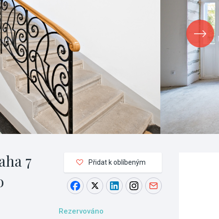
aha 7
Přidat k oblíbeným
o
Rezervováno