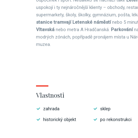
odpočinek i sport. Nedaleko se nachází také
Lete
uspokojí i ty nejnáročnější klienty – obchody, resta
supermarkety, školy, školky, gymnázium, pošta, lék
stanice tramvají Letenské náměstí
nebo 5 minut
Vltavská
nebo metra A Hradčanská.
Parkování
n
modrých zónách, popřípadě pronájem místa u Ná
muzea.
Vlastnosti
zahrada
sklep
historický objekt
po rekonstrukci