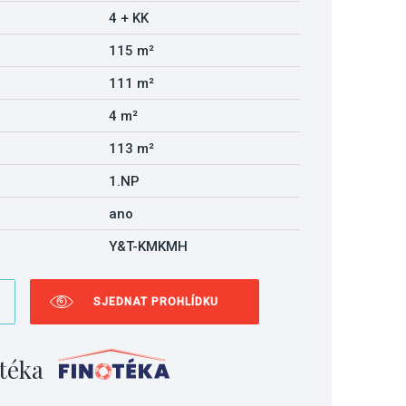
4 + KK
115 m²
111 m²
4 m²
113 m²
1.NP
ano
Y&T-KMKMH
SJEDNAT PROHLÍDKU
téka