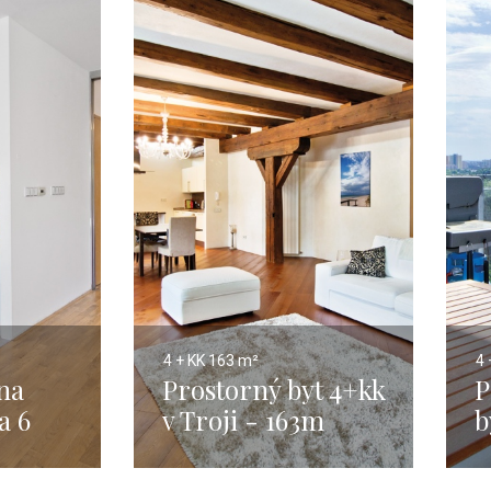
4 + KK
163 m²
4 
na
Prostorný byt 4+kk
P
a 6
v Troji - 163m
b
1