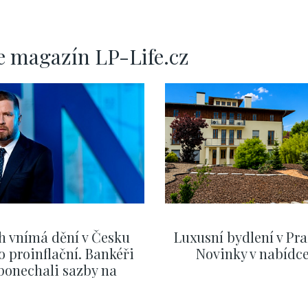
e magazín LP-Life.cz
h vnímá dění v Česku
Luxusní bydlení v Pra
o proinflační. Bankéři
Novinky v nabídc
ponechali sazby na
ervnových hodnotách