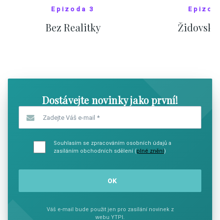
Epizoda 3
Epizod
Bez Realitky
Židovské
SHOW COMICS
SHOW CO
Dostávejte novinky jako první!
Zadejte Váš e-mail
*
Souhlasím se zpracováním osobních údajů a
zasíláním obchodních sdělení (
plné znění
)
Váš e-mail bude použit jen pro zasílání novinek z
webu YTPI.