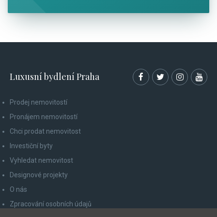
Luxusní bydlení Praha
Prodej nemovitostí
Pronájem nemovitostí
Chci prodat nemovitost
Investiční byty
Vyhledat nemovitost
Designové projekty
O nás
Zpracování osobních údajů