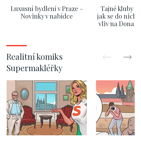
Luxusní bydlení v Praze –
Tajné kluby m
Novinky v nabídce
jak se do nich d
vliv na Donald
nejas
ZOBRAZIT DALŠÍ
ZOBRAZIT
Realitní komiks
Supermakléřky