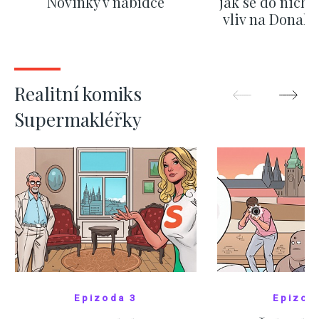
Novinky v nabídce
jak se do nich d
vliv na Donald
nejas
ZOBRAZIT DALŠÍ
ZOBRAZIT
Realitní komiks
Supermakléřky
Epizoda 3
Epizod