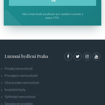
Váš e-mail bude použit jen pro zasílání novinek z
webu YTPI.
Luxusní bydlení Praha
Prodej nemovitostí
Pronájem nemovitostí
Chci prodat nemovitost
Investiční byty
Vyhledat nemovitost
Designové projekty