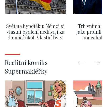
Svět na hypotéku: Němci si
Trh vnímá dě
vlastní bydlení nedávají za
jako proinflač
domácí úkol. Vlastní byty,
ponechali 
kde bydlí někdo jiný
červnových 
ZOBRAZIT DALŠÍ
ZOBRAZIT
Realitní komiks
Supermakléřky