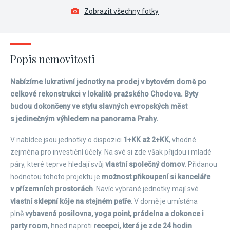
Zobrazit všechny fotky
Popis nemovitosti
Nabízíme lukrativní jednotky na prodej v bytovém domě po
celkové rekonstrukci v lokalitě pražského Chodova. Byty
budou dokončeny ve stylu slavných evropských měst
s jedinečným výhledem na panorama Prahy.
V nabídce jsou jednotky o dispozici
1+KK až 2+KK
, vhodné
zejména pro investiční účely. Na své si zde však přijdou i mladé
páry, které teprve hledají svůj
vlastní společný domov
. Přidanou
hodnotou tohoto projektu je
možnost přikoupení si kanceláře
v přízemních prostorách
. Navíc vybrané jednotky mají své
vlastní sklepní kóje na stejném patře
. V domě je umístěna
plně
vybavená posilovna, yoga point, prádelna a dokonce i
party room
, hned naproti
recepci, která je zde 24 hodin