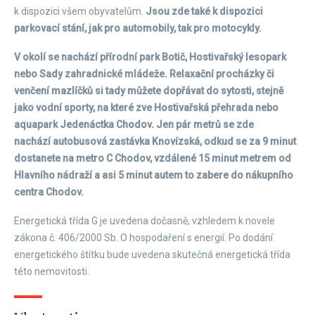
k dispozici všem obyvatelům.
Jsou zde také k dispozici
parkovací stání, jak pro automobily, tak pro motocykly.
V okolí se nachází přírodní park Botič, Hostivařský lesopark
nebo Sady zahradnické mládeže. Relaxační procházky či
venčení mazlíčků si tady můžete dopřávat do sytosti, stejně
jako vodní sporty, na které zve Hostivařská přehrada nebo
aquapark Jedenáctka Chodov. Jen pár metrů se zde
nachází autobusová zastávka Knovízská, odkud se za 9 minut
dostanete na metro C Chodov, vzdálené 15 minut metrem od
Hlavního nádraží a asi 5 minut autem to zabere do nákupního
centra Chodov.
Energetická třída G je uvedena dočasně, vzhledem k novele
zákona č. 406/2000 Sb. O hospodaření s energií. Po dodání
energetického štítku bude uvedena skutečná energetická třída
této nemovitosti.