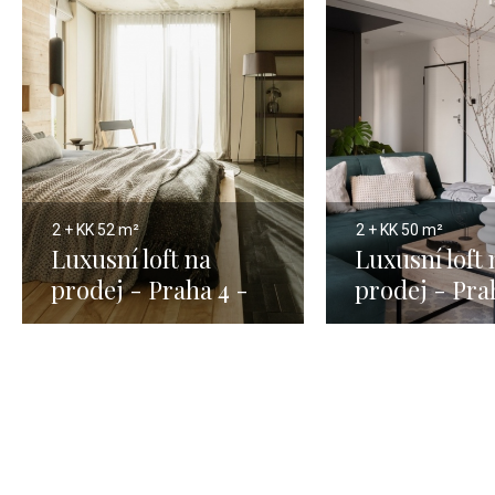
2 + KK
52 m²
2 + KK
50 m²
Luxusní loft na
Luxusní loft 
prodej - Praha 4 -
prodej - Pra
52m
50m