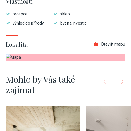
Vlastnosti
recepce
sklep
výhled do přírody
byt na investici
Lokalita
Otevřít mapu
Mohlo by Vás také
zajímat