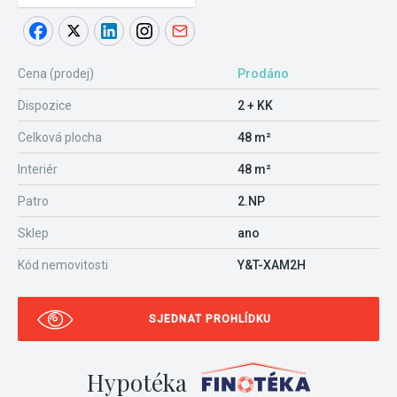
Cena (prodej)
Prodáno
Dispozice
2 + KK
Celková plocha
48 m²
Interiér
48 m²
Patro
2.NP
Sklep
ano
Kód nemovitosti
Y&T-XAM2H
SJEDNAT PROHLÍDKU
Hypotéka