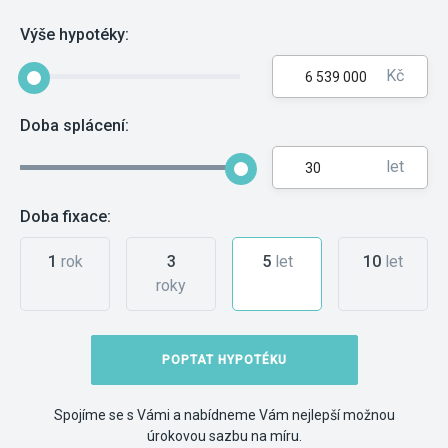
Výše hypotéky:
Kč
Doba splácení:
let
Doba fixace:
1
rok
3
5
let
10
let
roky
POPTAT HYPOTÉKU
Spojíme se s Vámi a nabídneme Vám nejlepší možnou
úrokovou sazbu na míru.