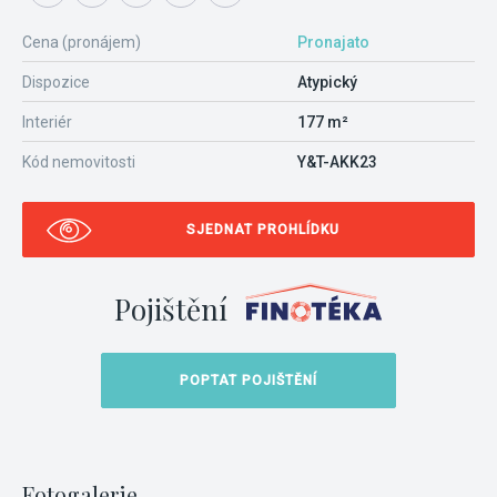
Cena (pronájem)
Pronajato
Dispozice
Atypický
Interiér
177 m²
Kód nemovitosti
Y&T-AKK23
SJEDNAT PROHLÍDKU
Pojištění
POPTAT POJIŠTĚNÍ
Fotogalerie