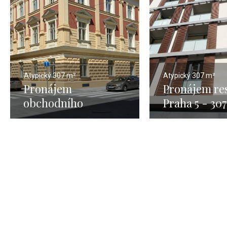
Atypický
307 m²
Atypický
307 m²
Pronájem
Pronájem re
obchodního
Praha 5 - 30
prostoru Praha 5 -
307m