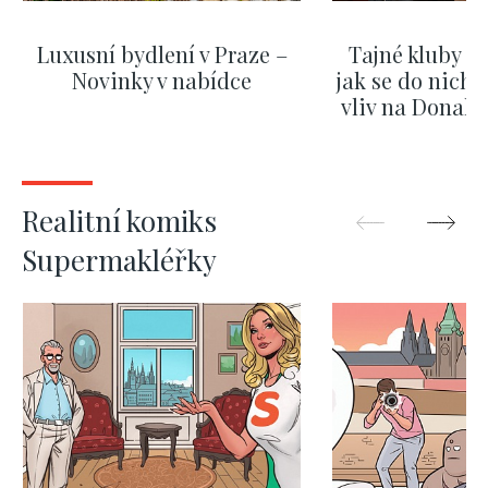
Luxusní bydlení v Praze –
Tajné kluby m
Novinky v nabídce
jak se do nich d
vliv na Donald
nejas
ZOBRAZIT DALŠÍ
ZOBRAZIT
Realitní komiks
Supermakléřky