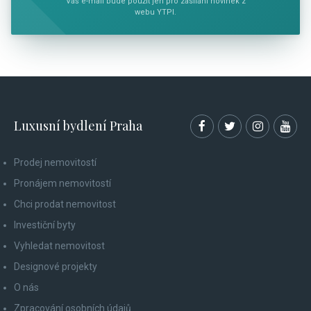
Váš e-mail bude použit jen pro zasílání novinek z
webu YTPI.
Luxusní bydlení Praha
Prodej nemovitostí
Pronájem nemovitostí
Chci prodat nemovitost
Investiční byty
Vyhledat nemovitost
Designové projekty
O nás
Zpracování osobních údajů