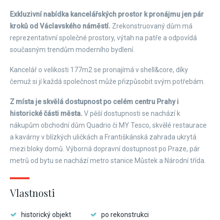
Exkluzivní nabídka kancelářských prostor k pronájmu jen pár
kroků od Václavského náměstí.
Zrekonstruovaný dům má
reprezentativní společné prostory, výtah na patře a odpovídá
současným trendům moderního bydlení.
Kancelář o velikosti 177m
2
se pronajímá v shell&core, díky
čemuž si jí každá společnost může přizpůsobit svým potřebám.
Z místa je skvělá dostupnost po celém centru Prahy i
historické části města.
V pěší dostupnosti se nachází k
nákupům obchodní dům Quadrio či MY Tesco, skvělé restaurace
a kavárny v blízkých uličkách a Františkánská zahrada ukrytá
mezi bloky domů. Výborná dopravní dostupnost po Praze, pár
metrů od bytu se nachází metro stanice Můstek a Národní třída.
Vlastnosti
historický objekt
po rekonstrukci