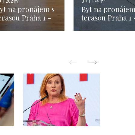
+ 1
202 m²
3 + 1
174 m²
yt na pronájem s
Byt na pronájem
erasou Praha 1 -
terasou Praha 1 
02m
174m