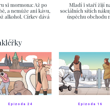
ru si mormona: Až po
Mladí i staří žijí n
bě, a nemůže ani kávu,
sociálních sítích náku
ž alkohol. Církev dává
úspěchu obchodu 
zor i na první rande
internetu rozhodují vt
ZOBRAZIT DALŠÍ
ZOBRAZIT DALŠÍ
akléřky
Epizoda 24
Epizoda 16