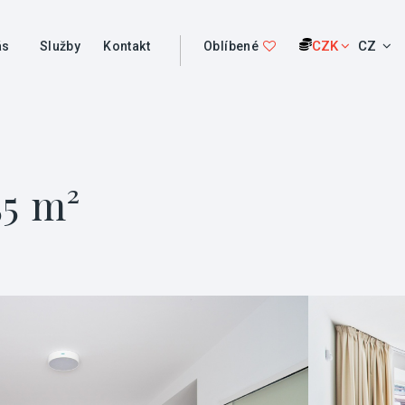
CZK
CZ
ás
Služby
Kontakt
Oblíbené
55 m²