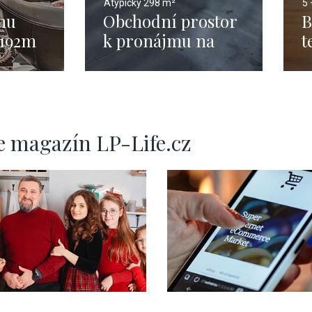
Atypický
298 m²
5 
mu
Obchodní prostor
B
 192m
k pronájmu na
t
Praze 1
2
e magazín LP-Life.cz