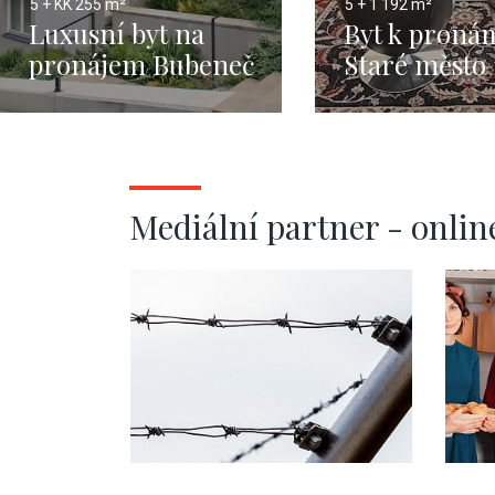
5 + KK
255 m²
5 + 1
192 m²
Luxusní byt na
Byt k proná
pronájem Bubeneč
Staré město
- 255m
Mediální partner - onlin