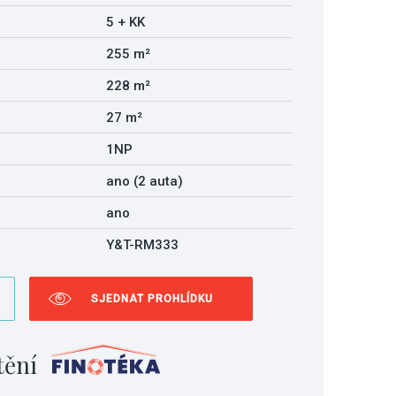
5 + KK
255 m²
228 m²
27 m²
1NP
ano (2 auta)
ano
Y&T-RM333
SJEDNAT PROHLÍDKU
tění