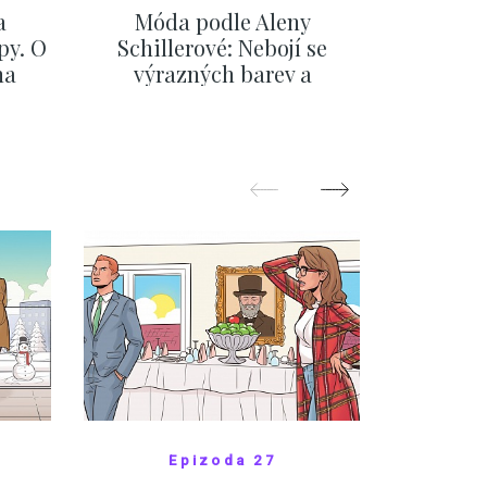
a
Móda podle Aleny
Na fér
py. O
Schillerové: Nebojí se
Evropu.
na
výrazných barev a
Česka, 
eřiny
pochopila, že styl je
se,
součástí její značky
ZOBRAZIT DALŠÍ
Z
Epizoda 27