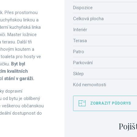
Dispozice
kk. Přes prostornou
Celková plocha
kuchyňskou linkou a
derní kuchyňská linka
Interiér
či. Master ložnice
Terasa
terasu. Další tři
prchovým koutem a
Patro
 toaleta pro hosty ve
Parkování
šičku.
Byt byl
ím kvalitních
Sklep
í stání v garáži.
Kód nemovitosti
íky dopravní
 od bytu je oblíbený
ZOBRAZIT PŮDORYS
de veškerou občanskou
 Ideální dostupnost do
Pojiš