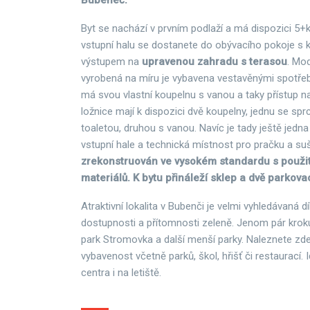
Bubeneč.
Byt se nachází v prvním podlaží a má dispozici 5+
vstupní halu se dostanete do obývacího pokoje s 
výstupem na
upravenou zahradu s terasou
. Mo
vyrobená na míru je vybavena vestavěnými spotřebi
má svou vlastní koupelnu s vanou a taky přístup na 
ložnice mají k dispozici dvě koupelny, jednu se s
toaletou, druhou s vanou. Navíc je tady ještě jedna
vstupní hale a technická místnost pro pračku a su
zrekonstruován ve vysokém standardu s použit
materiálů. K bytu přináleží sklep a dvě parkovac
Atraktivní lokalita v Bubenči je velmi vyhledávaná d
dostupnosti a přítomnosti zeleně. Jenom pár kroku
park Stromovka a další menší parky. Naleznete z
vybavenost včetně parků, škol, hřišť či restaurací.
centra i na letiště.