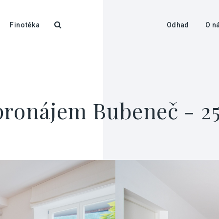
Finotéka
Odhad
O n
pronájem Bubeneč - 2