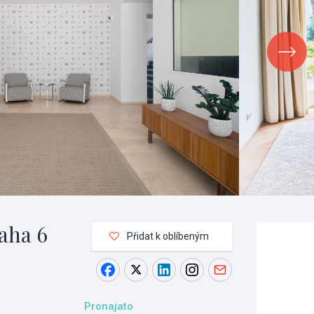
aha 6
Přidat k oblíbeným
Pronajato