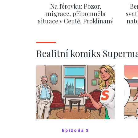
Na férovku: Pozor,
Be
migrace, připomněla
svat
situace v Ceutě. Proklínaný
nato
migrační pakt Česku
po
pomáhá více než
Okamurova videa
ZOBRAZIT DALŠÍ
Realitní komiks Superm
Epizoda 3