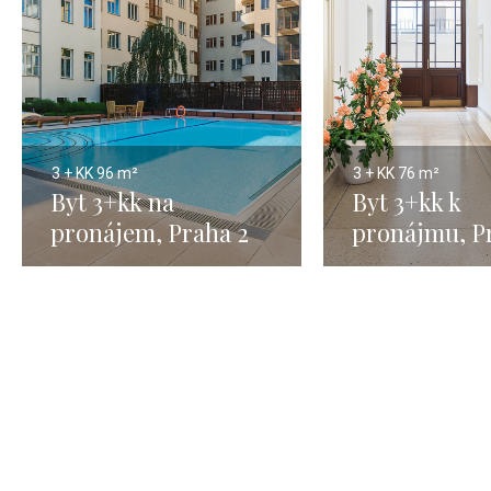
3 + KK
96 m²
3 + KK
76 m²
Byt 3+kk na
Byt 3+kk k
pronájem, Praha 2
pronájmu, Pr
Vinohrady - 96 m²
76 m2