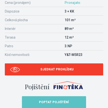
Cena (pronájem)
Pronajato
Dispozice
3 + KK
Celková plocha
101 m²
Interiér
89 m²
Terasa
12 m²
Patro
3.NP
Kód nemovitosti
Y&T-M5R23
SJEDNAT PROHLÍDKU
Pojištění
POPTAT POJIŠTĚNÍ