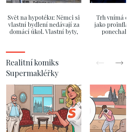
Svět na hypotéku: Němci si
Trh vnímá dě
vlastní bydlení nedávají za
jako proinflač
domácí úkol. Vlastní byty,
ponechali 
kde bydlí někdo jiný
červnových 
ZOBRAZIT DALŠÍ
ZOBRAZIT
Realitní komiks
Supermakléřky