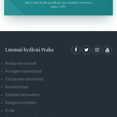
Váš e-mail bude použit jen pro zasílání novinek z
webu YTPI.
Luxusní bydlení Praha
Prodej nemovitostí
Pronájem nemovitostí
Chci prodat nemovitost
Investiční byty
Vyhledat nemovitost
Designové projekty
O nás