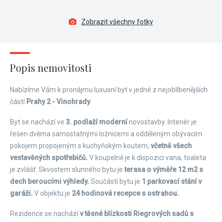
Zobrazit všechny fotky
Popis nemovitosti
Nabízíme Vám k pronájmu luxusní byt v jedné z nejoblíbenějších
částí
Prahy 2 - Vinohrady
.
Byt se nachází ve
3. podlaží moderní
novostavby. Interiér je
řešen dvěma samostatnými ložnicemi a odděleným obývacím
pokojem propojeným s kuchyňským koutem,
včetně všech
vestavěných spotřebičů.
V koupelně je k dispozici vana, toaleta
je zvlášť. Skvostem slunného bytu je
terasa o výměře 12 m
2
s
dech beroucími výhledy.
Součástí bytu je
1 parkovací stání v
garáži.
V objektu je
24 hodinová recepce s ostrahou.
Rezidence se nachází
v těsné blízkosti Riegrových sadů s