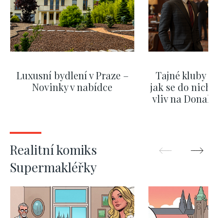
Luxusní bydlení v Praze –
Tajné kluby m
Novinky v nabídce
jak se do nich d
vliv na Donald
nejas
ZOBRAZIT DALŠÍ
ZOBRAZIT
Realitní komiks
Supermakléřky