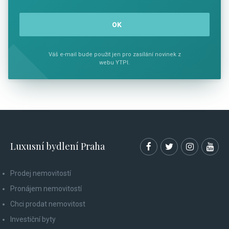
Váš e-mail bude použit jen pro zasílání novinek z
webu YTPI.
Luxusní bydlení Praha
Prodej nemovitostí
Pronájem nemovitostí
Chci prodat nemovitost
Investiční byty