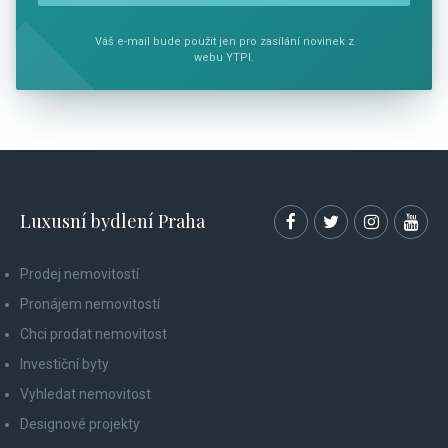
Váš e-mail bude použit jen pro zasílání novinek z
webu YTPI.
Luxusní bydlení Praha
Prodej nemovitostí
Pronájem nemovitostí
Chci prodat nemovitost
Investiční byty
Vyhledat nemovitost
Designové projekty