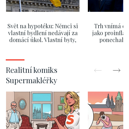
Svět na hypotéku: Němci si
Trh vnímá dě
vlastní bydlení nedávají za
jako proinflač
domácí úkol. Vlastní byty,
ponechali 
kde bydlí někdo jiný
červnových 
ZOBRAZIT DALŠÍ
ZOBRAZIT
Realitní komiks
Supermakléřky