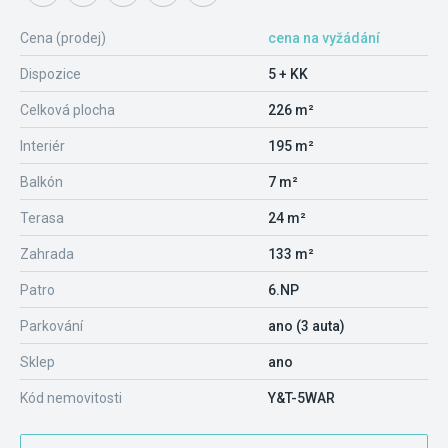
Cena (prodej)
cena na vyžádání
Dispozice
5 + KK
Celková plocha
226 m²
Interiér
195 m²
Balkón
7 m²
Terasa
24 m²
Zahrada
133 m²
Patro
6.NP
Parkování
ano (3 auta)
Sklep
ano
Kód nemovitosti
Y&T-5WAR