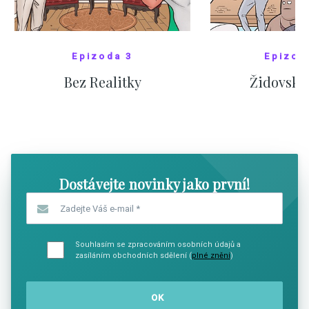
Epizoda 3
Epizod
Bez Realitky
Židovské
SHOW COMICS
SHOW CO
Dostávejte novinky jako první!
Zadejte Váš e-mail
*
Souhlasím se zpracováním osobních údajů a
zasíláním obchodních sdělení (
plné znění
)