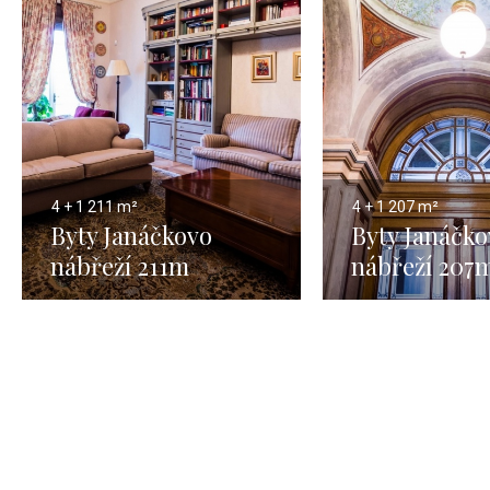
4 + 1
211 m²
4 + 1
207 m²
Byty Janáčkovo
Byty Janáčko
nábřeží 211m
nábřeží 207