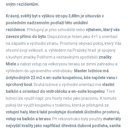
svým rezidentům.
Krásný, světlý byt s výškou stropu 3,88m je situován v
posledním nadzemním podlaží této unikátní
rezidence.
Přístupný je přes schodiště nebo
výtahem, který vás
zaveze přímo do bytu
. Dispozičně je řešen jako 4+1 s orientací
na západní a východní stranu. Prostorný obývací pokoj, který Vás
ohromí svojí velikostí a výhledem na Pražský hrad je spojený
s kuchyní značky Poliform s vestavěnými spotřebiči
značky
Miele
a nabízí vstup na velkorysou terasu se zimní zahradou a
výhledem do upraveného vnitrobloku.
Master ložnice má
úctyhodných 22 m2 s en-suite koupelnou, kde najdete vanu i
sprchový kout
. Druhá ložnice s východní orientací má
vlastní
balkón s orientací do vnitrobloku a en-suite koupelnu
. Třetí
ložnici lze využít např. pro hosty nebo jako pracovnu. K tomuto
pokoji lze využít koupelnu s toaletou, která je přístupná ze
vstupní haly, která také poskytuje dostatek úložného prostoru,
vstup na balkón a terasu
. Při rekonstrukci byly použity
materiály
nejvyšší kvality jako například dřevěná dubová podlaha, sanita