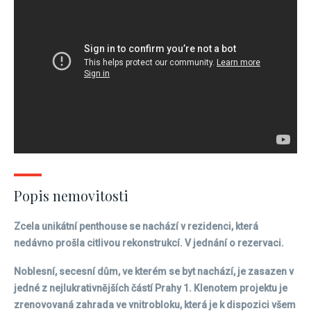
Popis nemovitosti
Zcela unikátní penthouse se nachází v rezidenci, která
nedávno prošla citlivou rekonstrukcí. V jednání o rezervaci.
Noblesní, secesní dům, ve kterém se byt nachází, je zasazen v
jedné z nejlukrativnějších částí Prahy 1. Klenotem projektu je
zrenovovaná zahrada ve vnitrobloku, která je k dispozici všem