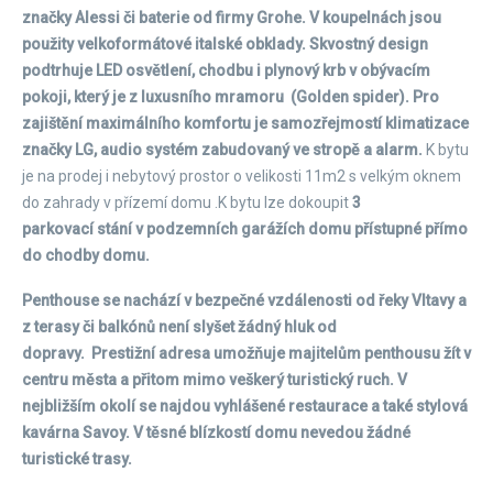
značky Alessi či baterie od firmy Grohe. V koupelnách jsou
použity velkoformátové italské obklady. Skvostný design
podtrhuje LED osvětlení, chodbu i plynový krb v obývacím
pokoji, který je z luxusního mramoru (Golden spider).
Pro
zajištění maximálního komfortu je samozřejmostí klimatizace
značky LG, audio systém zabudovaný ve stropě a alarm.
K bytu
je na prodej i nebytový prostor o velikosti 11m2 s velkým oknem
do zahrady v přízemí domu .K bytu lze dokoupit
3
parkovací stání v podzemních garážích domu přístupné přímo
do chodby domu.
Penthouse se nachází v bezpečné vzdálenosti od řeky Vltavy a
z terasy či balkónů není slyšet žádný hluk od
dopravy. Prestižní adresa umožňuje majitelům penthousu žít v
centru města a přitom mimo veškerý turistický ruch. V
nejbližším okolí se najdou vyhlášené restaurace a také stylová
kavárna Savoy. V těsné blízkostí domu nevedou žádné
turistické trasy.