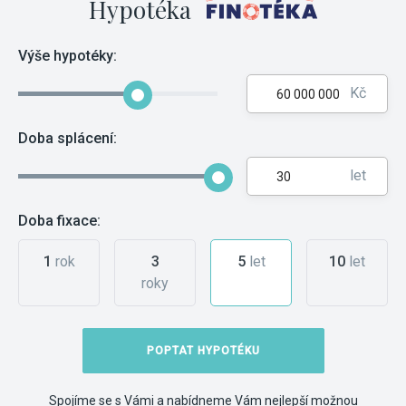
Hypotéka
Výše hypotéky:
Kč
Doba splácení:
let
Doba fixace:
1
rok
3
5
let
10
let
roky
POPTAT HYPOTÉKU
Spojíme se s Vámi a nabídneme Vám nejlepší možnou