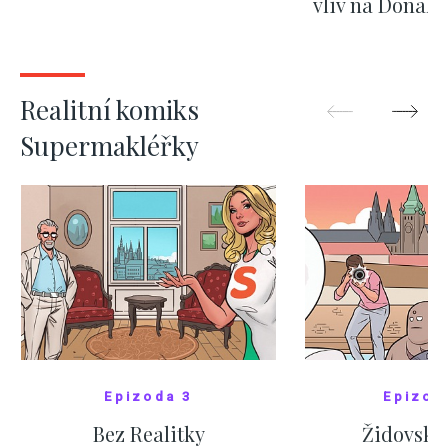
vliv na Donald
nejas
ZOBRAZIT DALŠÍ
ZOBRAZIT
Realitní komiks
Supermakléřky
Epizoda 3
Epizod
Bez Realitky
Židovské