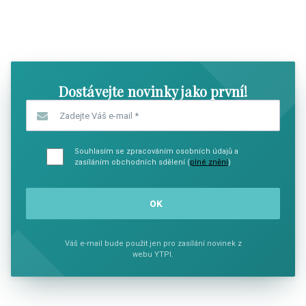
SHOW COMICS
SHOW CO
Dostávejte novinky jako první!
Zadejte Váš e-mail
*
Souhlasím se zpracováním osobních údajů a
zasíláním obchodních sdělení (
plné znění
)
Váš e-mail bude použit jen pro zasílání novinek z
webu YTPI.