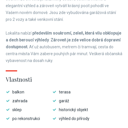
elegantní vzhled a zároveň vytváří krásný pocit pohodlí ve
Vašem novém domově. Jsou zde vybudována garážová stání
pro 2 vozy a také venkovní stání.
Lokalita nabízí
především soukromí, zeleň, která vilu obklopuje
a dech beroucí výhledy
.
Zároveň je zde velice dobrá dopravní
dostupnost.
Ať už autobusem, metrem či tramvají, cesta do
centra města Vám zabere pouhých pár minut. Veškerá občanská
vybavenost na dosah ruky.
Vlastnosti
balkon
terasa
zahrada
garáž
sklep
historický objekt
po rekonstrukci
výhled do přírody