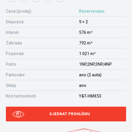
Cena (prodej)
Rezervováno
Dispozice
9 + 2
Interiér
576 m²
Zahrada
792 m²
Pozemek
1 021 m²
Patro
1NP,2NP,3NP,4NP
Parkování
ano (2 auta)
Sklep
ano
Kód nemovitosti
Y&T-HMX53
SJEDNAT PROHLÍDKU