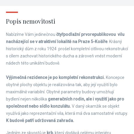
Popis nemovitosti
Nabízíme Vám jedinečnou
čtyřpodlažní prvorepublikovou vilu
nacházející se v atraktivní lokalitě na Praze 5-Košíře
. Krásný
historický dům z roku 1924 prošel kompletní citlivou rekonstrukcí
s cílem zachovat historického ducha a zároveň vnést moderní
nádech této unikátní budově.
Výjimečná rezidence je po kompletní rekonstrukci.
Koncepce
obytné plochy objektu je realizována tak, aby její využití bylo
maximálně variabilní. Obytné parametry budovy umožňují
bydlení nejen několika
generačních rodin, ale i využití jako pro
společnost nebo sídlo konzulátu.
V daný okamžik se objekt
využívá jako reprezentační vila, která má dva samostatné vstupy.
K budově patří udržovaná zahrada.
Jedním ze skvostů je
krb
, který dodává celému interiéru