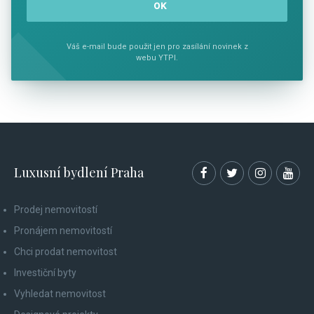
Váš e-mail bude použit jen pro zasílání novinek z
webu YTPI.
Luxusní bydlení Praha
Prodej nemovitostí
Pronájem nemovitostí
Chci prodat nemovitost
Investiční byty
Vyhledat nemovitost