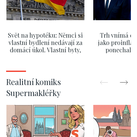
Svět na hypotéku: Němci si
Trh vnímá dě
vlastní bydlení nedávají za
jako proinflač
domácí úkol. Vlastní byty,
ponechali 
kde bydlí někdo jiný
červnových 
ZOBRAZIT DALŠÍ
ZOBRAZIT
Realitní komiks
Supermakléřky