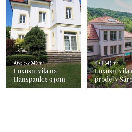
Atypický
940 m²
6 + 1
645 m²
Luxusní vila na
Luxusní vila
Hanspaulce 940m
prodej v Šá
údolí