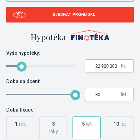
SJEDNAT PROHLÍDKU
Hypotéka
Výše hypotéky:
Kč
Doba splácení:
let
Doba fixace:
1
rok
3
5
let
10
let
roky