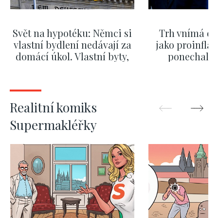
Svět na hypotéku: Němci si
Trh vnímá dě
vlastní bydlení nedávají za
jako proinflač
domácí úkol. Vlastní byty,
ponechali 
kde bydlí někdo jiný
červnových 
ZOBRAZIT DALŠÍ
ZOBRAZIT
Realitní komiks
Supermakléřky