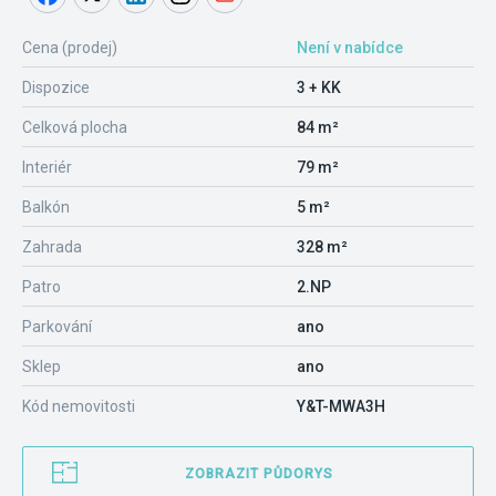
Cena (prodej)
Není v nabídce
Dispozice
3 + KK
Celková plocha
84 m²
Interiér
79 m²
Balkón
5 m²
Zahrada
328 m²
Patro
2.NP
Parkování
ano
Sklep
ano
Kód nemovitosti
Y&T-MWA3H
ZOBRAZIT PŮDORYS