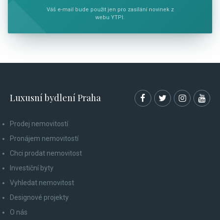
Váš e-mail bude použit jen pro zasílání novinek z
webu YTPI.
Luxusní bydlení Praha
Prodej nemovitostí
Pronájem nemovitostí
Chci prodat nemovitost
Investiční byty
Vyhledat nemovitost
Designové projekty
O nás