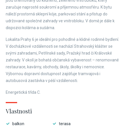
jsou orientovány do klidného, zeleného vnitrobloku, který
zaručuje naprosté soukromí a příjemnou atmosféru. K bytu
náleží prostorná sklepní kóje, parkovací stání a přístup do
udržované společné zahrady ve vnitrobloku. V domě je dále k
dispozici kolárna a sušárna.
Lokalita Prahy 6 je ideální pro pohodlné a klidné rodinné bydlení.
V docházkové vzdálenosti se nachází Strahovský klášter se
svými zahradami, Petřínské sady, Pražský hrad či Královské
zahrady. V okolí je bohatá občanská vybavenost – renomované
restaurace, kavárny, obchody, školy, školky i nemocnice.
Výbornou dopravní dostupnost zajišťuje tramvajová i
autobusová zastávka v pěší vzdálenosti.
Energetická třída C.
Vlastnosti
balkon
terasa