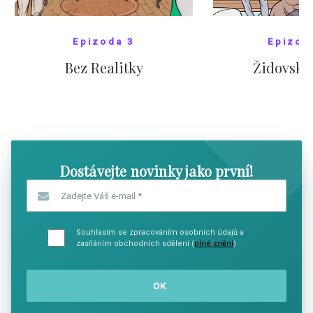
Epizoda 3
Epizod
Bez Realitky
Židovské
SHOW COMICS
SHOW CO
Dostávejte novinky jako první!
Zadejte Váš e-mail
*
Souhlasím se zpracováním osobních údajů a
zasíláním obchodních sdělení (
plné znění
)