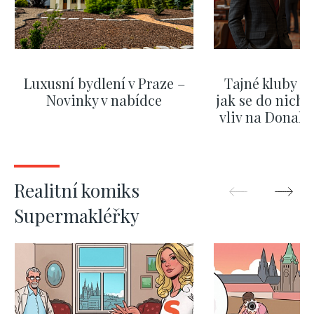
Luxusní bydlení v Praze –
Tajné kluby m
Novinky v nabídce
jak se do nich d
vliv na Donald
nejas
ZOBRAZIT DALŠÍ
ZOBRAZIT
Realitní komiks
Supermakléřky