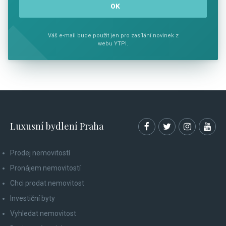
Váš e-mail bude použit jen pro zasílání novinek z
webu YTPI.
Luxusní bydlení Praha
Prodej nemovitostí
Pronájem nemovitostí
Chci prodat nemovitost
Investiční byty
Vyhledat nemovitost