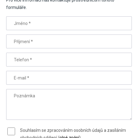
Pro více infromací nás kontaktuje prostřednictím tohoto
formuláře.
Jméno
*
Příjmení
*
Telefon
*
E-mail
*
Poznámka
Souhlasím se zpracováním osobních údajů a zasíláním
obchodních sdělení (
plné znění
)