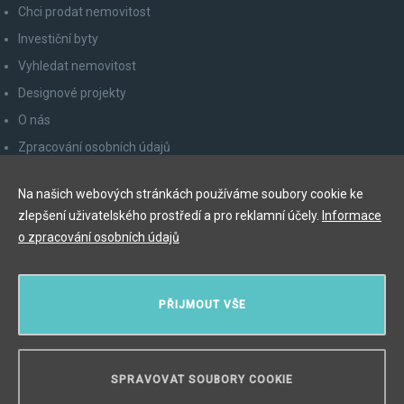
Chci prodat nemovitost
Investiční byty
Vyhledat nemovitost
Designové projekty
O nás
Zpracování osobních údajů
Poučení spotřebitele
Na našich webových stránkách používáme soubory cookie ke
Odhlášení z newsletteru
zlepšení uživatelského prostředí a pro reklamní účely.
Informace
Kontakty
o zpracování osobních údajů
Y&T Luxury Property Prague Czech Republic s.r.o.
PŘIJMOUT VŠE
Elišky Krásnohorské 123/10, 110 00 Praha 1
Myslíková 245/3, 110 00 Praha 1
IČ: 29055113
SPRAVOVAT SOUBORY COOKIE