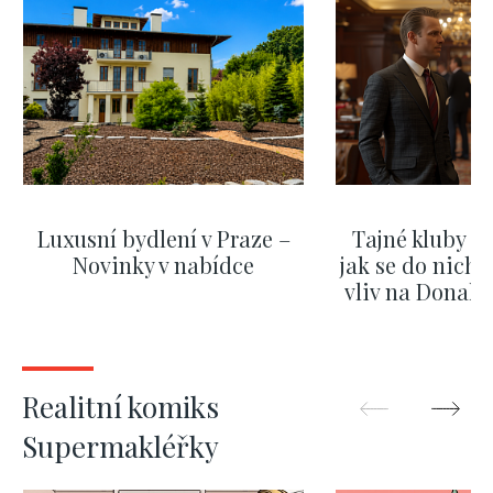
Luxusní bydlení v Praze –
Tajné kluby m
Novinky v nabídce
jak se do nich d
vliv na Donald
nejas
ZOBRAZIT DALŠÍ
ZOBRAZIT
Realitní komiks
Supermakléřky