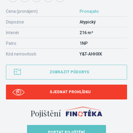
Cena (pronájem)
Pronajato
Dispozice
Atypický
Interiér
216 m²
Patro
1NP
Kód nemovitosti
Y&T-AHHXK
ZOBRAZIT PŮDORYS
SJEDNAT PROHLÍDKU
Pojištění
POPTAT POJIŠTĚNÍ