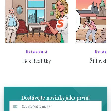
Epizoda 3
Epizod
Bez Realitky
Židovské
SHOW COMICS
SHOW CO
Dostávejte novinky jako první!
Zadejte Váš e-mail
*