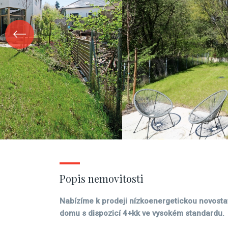
Popis nemovitosti
Nabízíme k prodeji nízkoenergetickou novost
domu s dispozicí 4+kk ve vysokém standardu.