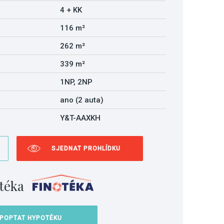
4 + KK
116 m²
262 m²
339 m²
1NP, 2NP
ano (2 auta)
Y&T-AAXKH
SJEDNAT PROHLÍDKU
téka
POPTAT HYPOTÉKU