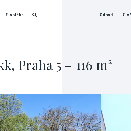
Finotéka
Odhad
O n
k, Praha 5 – 116 m²