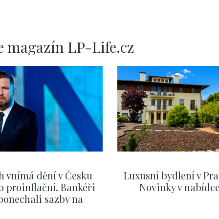
e magazín LP-Life.cz
h vnímá dění v Česku
Luxusní bydlení v Pra
o proinflační. Bankéři
Novinky v nabídc
ponechali sazby na
ervnových hodnotách