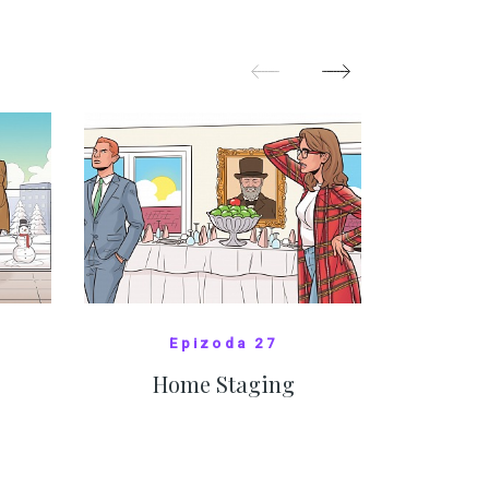
pom
Oka
ZOBRAZIT DALŠÍ
Z
Epizoda 27
Home Staging
10
SHOW COMICS