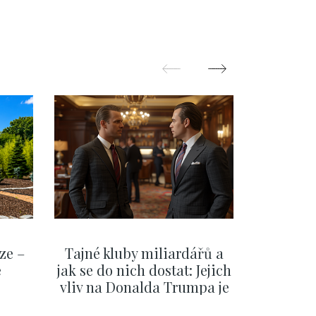
ze –
Tajné kluby miliardářů a
Na f
e
jak se do nich dostat: Jejich
migra
vliv na Donalda Trumpa je
situace 
nejasný
migra