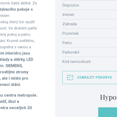
torné šatní skříně. Ze
Dispozice
bývacího pokoje s
Interiér
antním
oj, který lze využít
Zahrada
tnost. Ve druhém patře
Pozemek
řený pokoj a patro,
ání. Kromě světlého,
Patro
oupelna s vanou a
Parkování
ém interiéru jsou
lady a stěrky, LED
Kód nemovitosti
 zn. SIEMENS,
zrostlými stromy
ZOBRAZIT PŮDORYS
ale i místo pro
vací stání.
Hypo
hu centra metropole.
išť, škol a
entra necelých 20