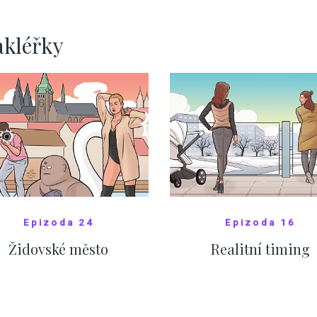
ZOBRAZIT DALŠÍ
ZOBRAZIT DALŠÍ
akléřky
Epizoda 24
Epizoda 16
Židovské město
Realitní timing
SHOW COMICS
SHOW COMICS