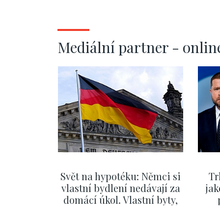
Mediální partner - onlin
Svět na hypotéku: Němci si
Tr
vlastní bydlení nedávají za
jak
domácí úkol. Vlastní byty,
kde bydlí někdo jiný
č