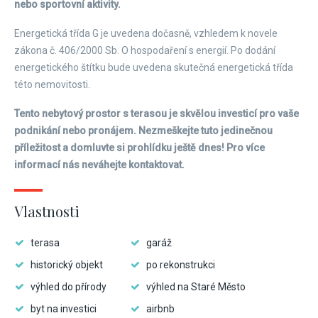
nebo sportovní aktivity.
Energetická třída G je uvedena dočasně, vzhledem k novele
zákona č. 406/2000 Sb. O hospodaření s energií. Po dodání
energetického štítku bude uvedena skutečná energetická třída
této nemovitosti.
Tento nebytový prostor s terasou je skvělou investicí pro vaše
podnikání nebo pronájem. Nezmeškejte tuto jedinečnou
příležitost a domluvte si prohlídku ještě dnes! Pro více
informací nás neváhejte kontaktovat.
Vlastnosti
terasa
garáž
historický objekt
po rekonstrukci
výhled do přírody
výhled na Staré Město
byt na investici
airbnb