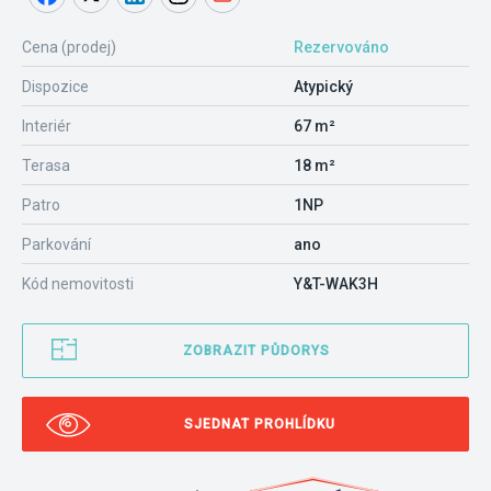
Cena (prodej)
Rezervováno
Dispozice
Atypický
Interiér
67 m²
Terasa
18 m²
Patro
1NP
Parkování
ano
Kód nemovitosti
Y&T-WAK3H
ZOBRAZIT PŮDORYS
SJEDNAT PROHLÍDKU