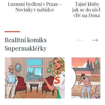
Luxusní bydlení v Praze –
Tajné kluby m
Novinky v nabídce
jak se do nich d
vliv na Donald
nejas
ZOBRAZIT DALŠÍ
ZOBRAZIT
Realitní komiks
Supermakléřky