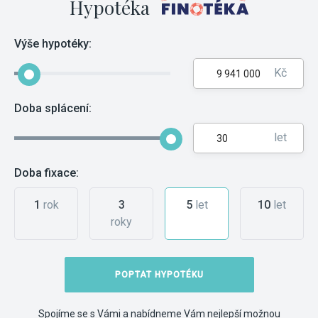
Hypotéka
Výše hypotéky:
Kč
Doba splácení:
let
Doba fixace:
1
rok
3
5
let
10
let
roky
POPTAT HYPOTÉKU
Spojíme se s Vámi a nabídneme Vám nejlepší možnou