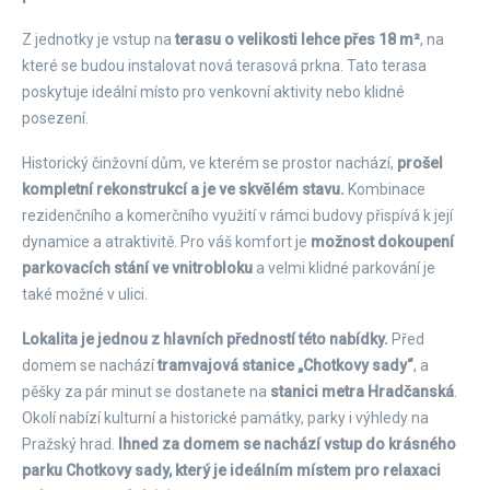
Z jednotky je vstup na
terasu o velikosti lehce přes 18 m²
, na
které se budou instalovat nová terasová prkna. Tato terasa
poskytuje ideální místo pro venkovní aktivity nebo klidné
posezení.
Historický činžovní dům, ve kterém se prostor nachází,
prošel
kompletní rekonstrukcí a je ve skvělém stavu.
Kombinace
rezidenčního a komerčního využití v rámci budovy přispívá k její
dynamice a atraktivitě. Pro váš komfort je
možnost dokoupení
parkovacích stání ve vnitrobloku
a velmi klidné parkování je
také možné v ulici.
Lokalita je jednou z hlavních předností této nabídky.
Před
domem se nachází
tramvajová stanice „Chotkovy sady“
, a
pěšky za pár minut se dostanete na
stanici metra Hradčanská
.
Okolí nabízí kulturní a historické památky, parky i výhledy na
Pražský hrad.
Ihned za domem se nachází vstup do krásného
parku Chotkovy sady, který je ideálním místem pro relaxaci