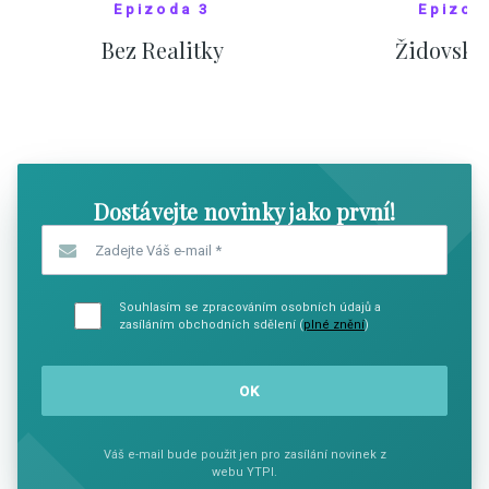
Epizoda 3
Epizod
Bez Realitky
Židovské
SHOW COMICS
SHOW CO
Dostávejte novinky jako první!
Zadejte Váš e-mail
*
Souhlasím se zpracováním osobních údajů a
zasíláním obchodních sdělení (
plné znění
)
Váš e-mail bude použit jen pro zasílání novinek z
webu YTPI.