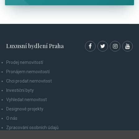
Luxusní bydlení Praha
Prodej nemovitostí
Pronájem nemovitostí
Chci prodat nemovitost
Investiční byty
Vyhledat nemovitost
Designové projekty
O nás
Zpracování osobních údajů
Poučení spotřebitele