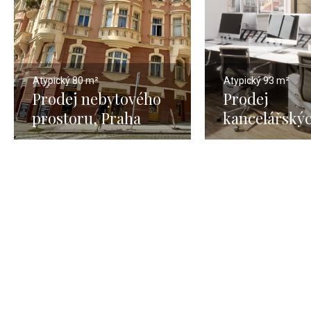
Atypický
80 m²
Atypický
93 m²
Prodej nebytového
Prodej
prostoru, Praha
kancelářský
Vršovice – 80 m2
prostor, Pra
Nové město 