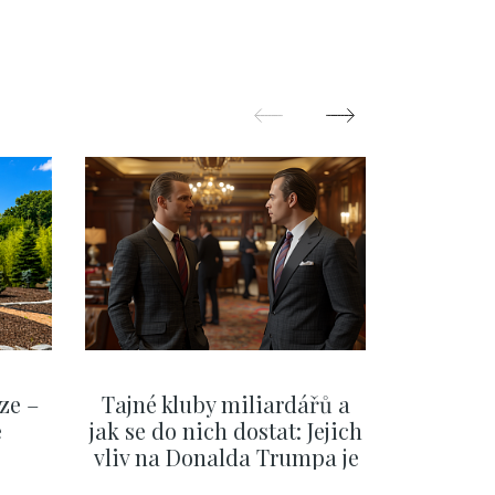
Hradčany
ze –
Tajné kluby miliardářů a
Na f
e
jak se do nich dostat: Jejich
migra
vliv na Donalda Trumpa je
situace 
nejasný
migra