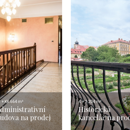
 + KK
664 m²
4 + 1
204 m²
dministrativní
Historická
udova na prodej
kancelář na pro
raha 5 - 1104m
198m2 na Praze 