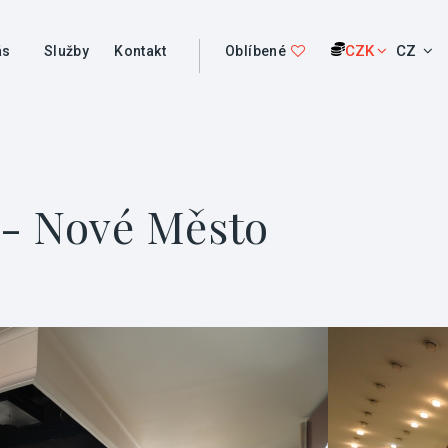
CZK
CZ
ás
Služby
Kontakt
Oblíbené
 - Nové Město