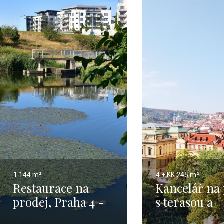
1 144 m²
4 + KK
245 m²
Restaurace na
Kancelář na
prodej, Praha 4 -
s terasou a
Chodov - 1144m
výhledem na