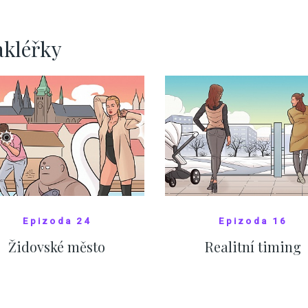
ZOBRAZIT DALŠÍ
ZOBRAZIT DALŠÍ
akléřky
Epizoda 24
Epizoda 16
Židovské město
Realitní timing
SHOW COMICS
SHOW COMICS