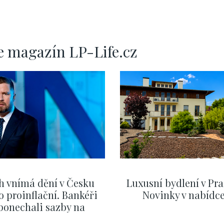
 -
45m
e magazín LP-Life.cz
h vnímá dění v Česku
Luxusní bydlení v Pra
o proinflační. Bankéři
Novinky v nabídc
ponechali sazby na
ervnových hodnotách