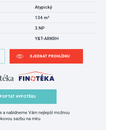
Atypický
134 m²
3.NP
Y&T-ARKRH
SJEDNAT PROHLÍDKU
téka
POPTAT HYPOTÉKU
i a nabídneme Vám nejlepší možnou
okovou sazbu na míru.