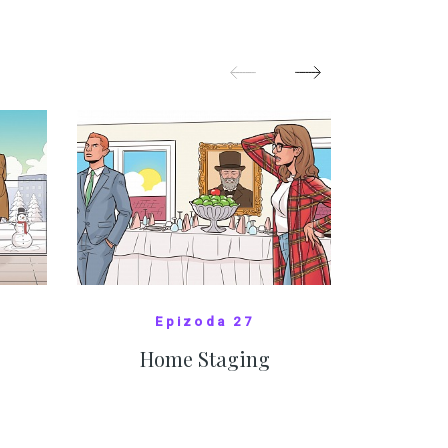
pom
Oka
ZOBRAZIT DALŠÍ
Z
Epizoda 27
Home Staging
10
SHOW COMICS