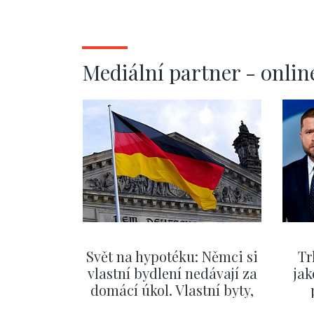
Pražský hrad
Pařížská - 2
Mediální partner - onlin
Svět na hypotéku: Němci si
Tr
vlastní bydlení nedávají za
jak
domácí úkol. Vlastní byty,
kde bydlí někdo jiný
č