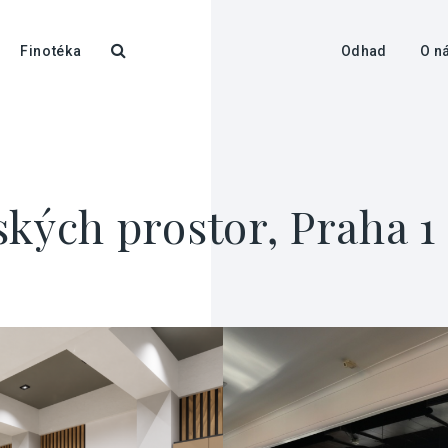
Finotéka
Odhad
O n
ských prostor, Praha 1