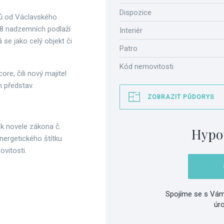
Dispozice
ků od Václavského
 8 nadzemních podlaží
Interiér
se jako celý objekt či
Patro
Kód nemovitosti
re, čili nový majitel
h představ.
ZOBRAZIT PŮDORYS
 k novele zákona č.
Hypo
nergetického štítku
vitosti.
Spojíme se s Vám
úr