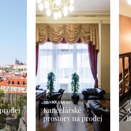
11 + KK
664 m²
11
 prodej
Kancelářské
A
prostory na prodej
B
Praha 5 - 1104m
P