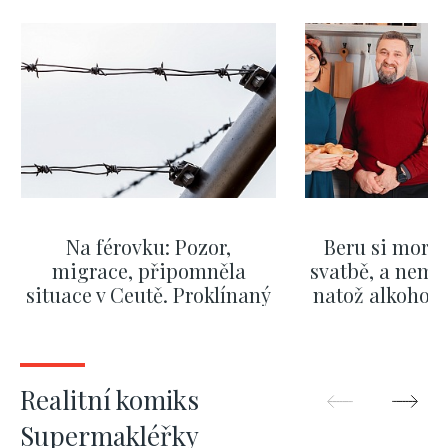
Na férovku: Pozor,
Beru si morm
migrace, připomněla
svatbě, a nemů
situace v Ceutě. Proklínaný
natož alkohol.
migrační pakt Česku
pozor i na p
pomáhá více než
Okamurova videa
ZOBRAZIT DALŠÍ
ZOBRAZIT
Realitní komiks
Supermakléřky