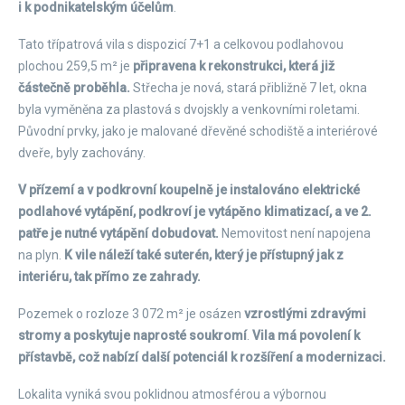
i k podnikatelským účelům
.
Tato třípatrová vila s dispozicí 7+1 a celkovou podlahovou
plochou 259,5 m² je
připravena k rekonstrukci, která již
částečně proběhla.
Střecha je nová, stará přibližně 7 let, okna
byla vyměněna za plastová s dvojskly a venkovními roletami.
Původní prvky, jako je malované dřevěné schodiště a interiérové
dveře, byly zachovány.
V přízemí a v podkrovní koupelně je instalováno elektrické
podlahové vytápění, podkroví je vytápěno klimatizací, a ve 2.
patře je nutné vytápění dobudovat.
Nemovitost není napojena
na plyn.
K vile náleží také suterén, který je přístupný jak z
interiéru, tak přímo ze zahrady.
Pozemek o rozloze 3 072 m² je osázen
vzrostlými zdravými
stromy a poskytuje naprosté soukromí
.
Vila má povolení k
přístavbě, což nabízí další potenciál k rozšíření a modernizaci.
Lokalita vyniká svou poklidnou atmosférou a výbornou