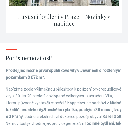
Luxusní bydlení v Praze – Novinky v
nabídce
Popis nemovitosti
Prodej jedinečné prvorepublikové vily v Jevanech s rozlehlým
pozemkem 3 072 m².
Nabízíme zcela výjimečnou příležitost k pořízení prvorepublikové
vily z 30. let 20. století, obklopené velkorysou zahradou. Vila,
kterou původně vystavěli manželé Köppelovi, se nachází v
klidné
lokalitě nedaleko Vyžlovského rybníku, pouhých 30 minut jízdy
od Prahy.
Jednu z okolních vil dokonce později obýval
Karel Gott
.
Nemovitost je vhodná jak pro vícegenerační
rodinné bydlení, tak