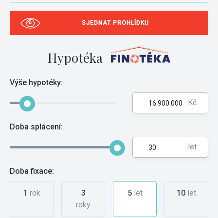
SJEDNAT PROHLÍDKU
Hypotéka
Výše hypotéky:
Kč
Doba splácení:
let
Doba fixace:
1
rok
3
5
let
10
let
roky