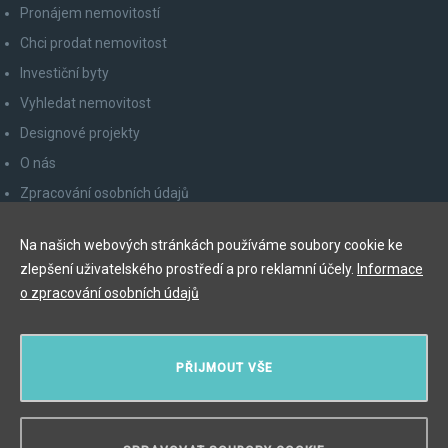
Pronájem nemovitostí
Chci prodat nemovitost
Investiční byty
Vyhledat nemovitost
Designové projekty
O nás
Zpracování osobních údajů
Poučení spotřebitele
Na našich webových stránkách používáme soubory cookie ke
Odhlášení z newsletteru
zlepšení uživatelského prostředí a pro reklamní účely.
Informace
Kontakty
o zpracování osobních údajů
Y&T Luxury Property Prague Czech Republic s.r.o.
PŘIJMOUT VŠE
Elišky Krásnohorské 123/10, 110 00 Praha 1
Myslíková 245/3, 110 00 Praha 1
IČ: 29055113