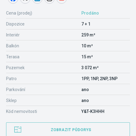
Cena (prodej)
Prodáno
Dispozice
7 + 1
Interiér
259 m²
Balkón
10 m²
Terasa
15 m²
Pozemek
3 072 m²
Patro
1PP, 1NP, 2NP, 3NP
Parkování
ano
Sklep
ano
Kód nemovitosti
Y&T-K3HHH
ZOBRAZIT PŮDORYS