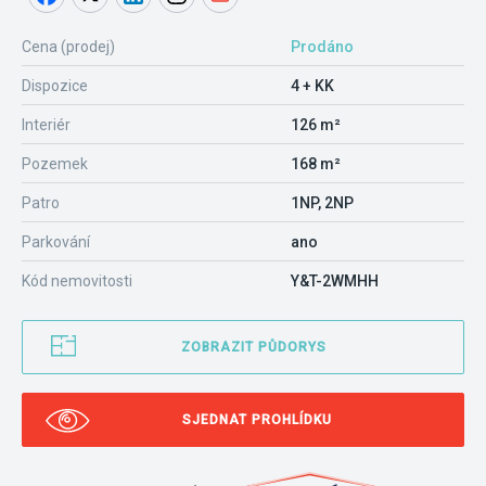
Cena (prodej)
Prodáno
Dispozice
4 + KK
Interiér
126 m²
Pozemek
168 m²
Patro
1NP, 2NP
Parkování
ano
Kód nemovitosti
Y&T-2WMHH
ZOBRAZIT PŮDORYS
SJEDNAT PROHLÍDKU