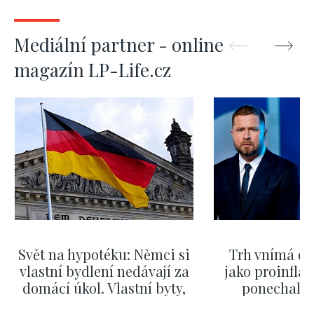
Mediální partner - online
magazín LP-Life.cz
Svět na hypotéku: Němci si
Trh vnímá dě
vlastní bydlení nedávají za
jako proinflač
domácí úkol. Vlastní byty,
ponechali 
kde bydlí někdo jiný
červnových 