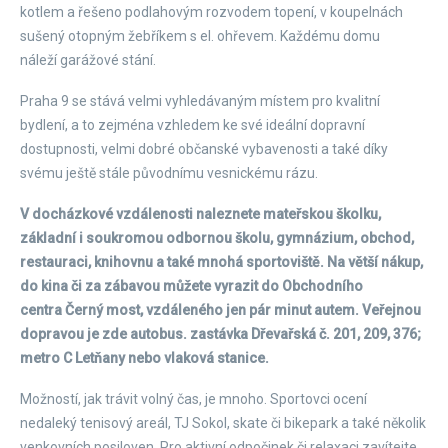
kotlem a řešeno podlahovým rozvodem topení, v koupelnách
sušený otopným žebříkem s el. ohřevem. Každému domu
náleží garážové stání.
Praha 9 se stává velmi vyhledávaným místem pro kvalitní
bydlení, a to zejména vzhledem ke své ideální dopravní
dostupnosti, velmi dobré občanské vybavenosti a také díky
svému ještě stále původnímu vesnickému rázu.
V docházkové vzdálenosti naleznete mateřskou školku,
základní i soukromou odbornou školu, gymnázium, obchod,
restauraci, knihovnu a také mnohá sportoviště. Na větší nákup,
do kina či za zábavou můžete vyrazit do Obchodního
centra Černý most, vzdáleného jen pár minut autem. Veřejnou
dopravou je zde autobus. zastávka Dřevařská č. 201, 209, 376;
metro C Letňany nebo vlaková stanice.
Možností, jak trávit volný čas, je mnoho. Sportovci ocení
nedaleký tenisový areál, TJ Sokol, skate či bikepark a také několik
venkovních posiloven. Pro aktivní odpočinek či relaxaci zavítejte