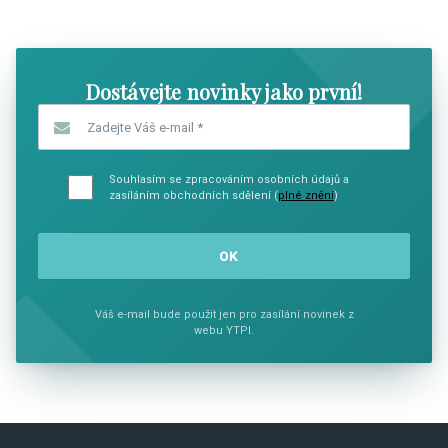
SHOW COMICS
SHOW CO
Dostávejte novinky jako první!
Zadejte Váš e-mail
*
Souhlasím se zpracováním osobních údajů a
zasíláním obchodních sdělení (
plné znění
)
Váš e-mail bude použit jen pro zasílání novinek z
webu YTPI.