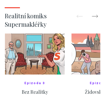
ZOBRAZIT DALŠÍ
ZOBRAZIT
Realitní komiks
Supermakléřky
Epizoda 3
Epizod
Bez Realitky
Židovské