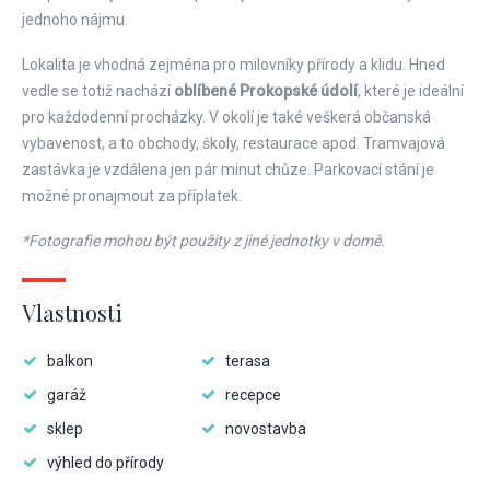
jednoho nájmu.
Lokalita je vhodná zejména pro milovníky přírody a klidu. Hned
vedle se totiž nachází
oblíbené Prokopské údolí
, které je ideální
pro každodenní procházky. V okolí je také veškerá občanská
vybavenost, a to obchody, školy, restaurace apod. Tramvajová
zastávka je vzdálena jen pár minut chůze. Parkovací stání je
možné pronajmout za příplatek.
*Fotografie mohou být použity z jiné jednotky v domě.
Vlastnosti
balkon
terasa
garáž
recepce
sklep
novostavba
výhled do přírody