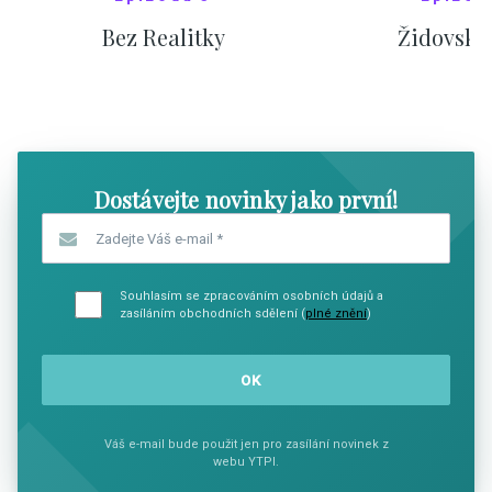
Bez Realitky
Židovské
SHOW COMICS
SHOW CO
Dostávejte novinky jako první!
Zadejte Váš e-mail
*
Souhlasím se zpracováním osobních údajů a
zasíláním obchodních sdělení (
plné znění
)
Váš e-mail bude použit jen pro zasílání novinek z
webu YTPI.