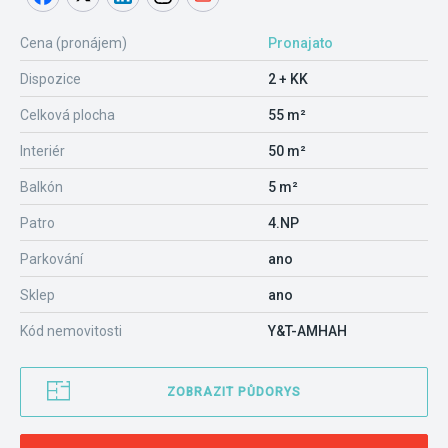
Cena (pronájem)
Pronajato
Dispozice
2 + KK
Celková plocha
55 m²
Interiér
50 m²
Balkón
5 m²
Patro
4.NP
Parkování
ano
Sklep
ano
Kód nemovitosti
Y&T-AMHAH
ZOBRAZIT PŮDORYS