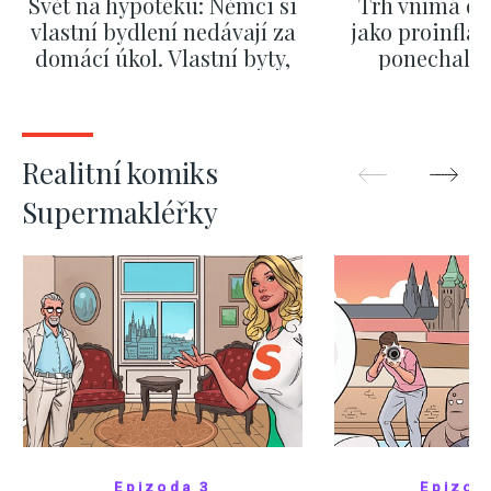
Svět na hypotéku: Němci si
Trh vnímá dě
vlastní bydlení nedávají za
jako proinflač
domácí úkol. Vlastní byty,
ponechali 
kde bydlí někdo jiný
červnových 
ZOBRAZIT DALŠÍ
ZOBRAZIT
Realitní komiks
Supermakléřky
Epizoda 3
Epizod