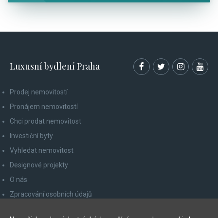
Luxusní bydlení Praha
Prodej nemovitostí
Pronájem nemovitostí
Chci prodat nemovitost
Investiční byty
Vyhledat nemovitost
Designové projekty
O nás
Zpracování osobních údajů
Poučení spotřebitele