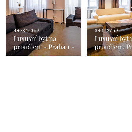
4 + KK
160 m²
3 + 1
127 m²
Luxusní byt na
Luxusní byt 
pronájem - Praha 1 -
pronájem, Pr
Josefov - 160m
Nové Město 