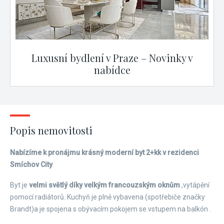
Luxusní bydlení v Praze – Novinky v
nabídce
Popis nemovitosti
Nabízíme k pronájmu krásný
moderní byt 2+kk v rezidenci
Smíchov City
.
Byt je
velmi světlý
díky velkým francouzským oknům
,vytápění
pomocí radiátorů. Kuchyň je plně vybavena (spotřebiče značky
Brandt)a je spojena s obývacím pokojem se vstupem na balkón .