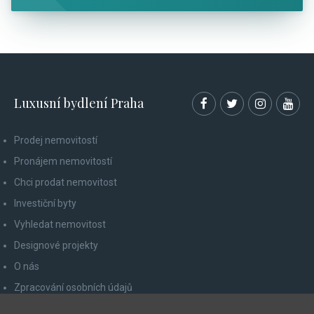
Luxusní bydlení Praha
Prodej nemovitostí
Pronájem nemovitostí
Chci prodat nemovitost
Investiční byty
Vyhledat nemovitost
Designové projekty
O nás
Zpracování osobních údajů
Poučení spotřebitele