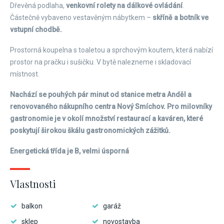
Dřevěná podlaha,
venkovní rolety na dálkové ovládání
.
Částečně vybaveno vestavěným nábytkem –
skříně a botník ve
vstupní chodbě.
Prostorná koupelna s toaletou a sprchovým koutem, která nabízí
prostor na pračku i sušičku. V bytě nalezneme i skladovací
místnost.
Nachází se pouhých pár minut od stanice metra Anděl a
renovovaného nákupního centra Nový Smíchov. Pro milovníky
gastronomie je v okolí množství restaurací a kaváren, které
poskytují širokou škálu gastronomických zážitků.
Energetická třída je B, velmi úsporná
Vlastnosti
balkon
garáž
sklep
novostavba