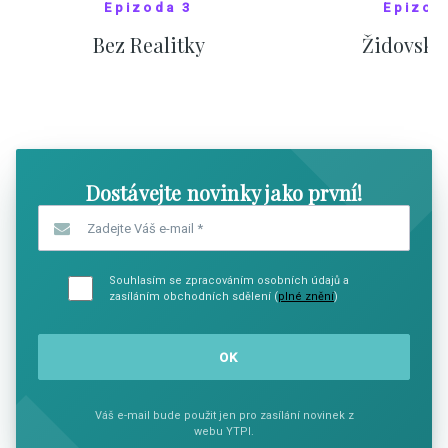
Epizoda 3
Epizod
Bez Realitky
Židovské
SHOW COMICS
SHOW CO
Dostávejte novinky jako první!
Zadejte Váš e-mail
*
Souhlasím se zpracováním osobních údajů a
zasíláním obchodních sdělení (
plné znění
)
Váš e-mail bude použit jen pro zasílání novinek z
webu YTPI.