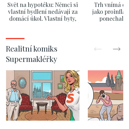
Svět na hypotéku: Němci si
Trh vnímá dě
vlastní bydlení nedávají za
jako proinflač
domácí úkol. Vlastní byty,
ponechali 
kde bydlí někdo jiný
červnových 
ZOBRAZIT DALŠÍ
ZOBRAZIT
Realitní komiks
Supermakléřky