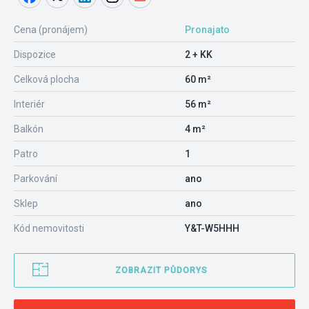
Cena (pronájem)
Pronajato
Dispozice
2 + KK
Celková plocha
60 m²
Interiér
56 m²
Balkón
4 m²
Patro
1
Parkování
ano
Sklep
ano
Kód nemovitosti
Y&T-W5HHH
ZOBRAZIT PŮDORYS