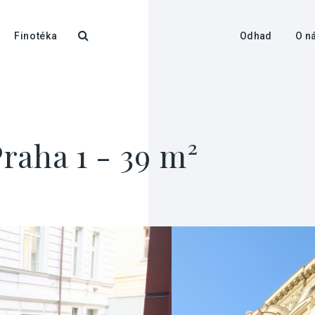
Finotéka
Odhad
O n
raha 1 - 39 m²