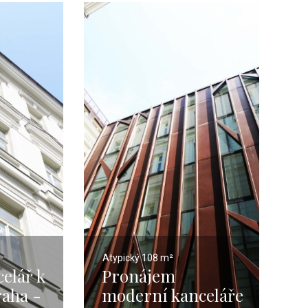
Atypický
108 m²
elář k
Pronájem
aha -
moderní kanceláře