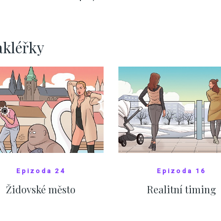
nejasný
migrační pakt Čes
pomáhá více než
Okamurova videa
ZOBRAZIT DALŠÍ
ZOBRAZIT DALŠÍ
akléřky
Epizoda 24
Epizoda 16
Židovské město
Realitní timing