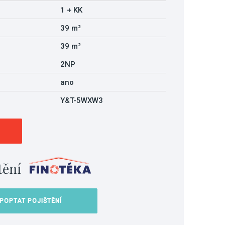
1 + KK
39 m²
39 m²
2NP
ano
Y&T-5WXW3
tění
POPTAT POJIŠTĚNÍ