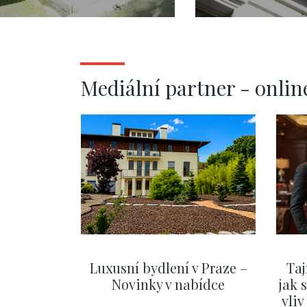
- 93m
73m
Mediální partner - onlin
Luxusní bydlení v Praze –
Taj
Novinky v nabídce
jak 
vli