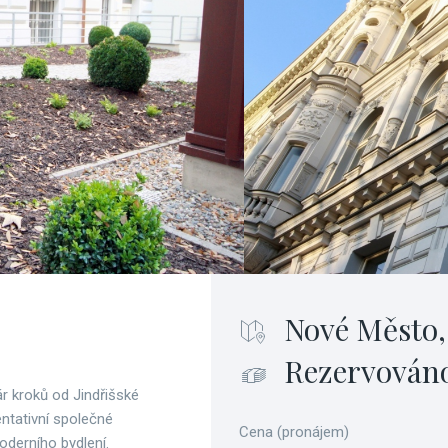
Nové Město,
Rezervován
ár kroků od Jindřišské
ntativní společné
Cena (pronájem)
oderního bydlení.