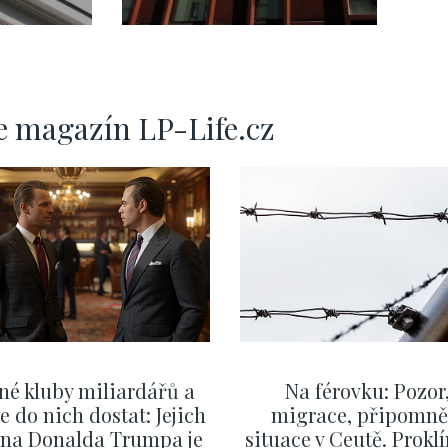
Praha - 108m
e magazín LP-Life.cz
né kluby miliardářů a
Na férovku: Pozor
se do nich dostat: Jejich
migrace, připomně
v na Donalda Trumpa je
situace v Ceutě. Prokl