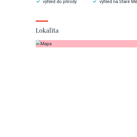
výhled do přírody
výhled na Staré M
Lokalita