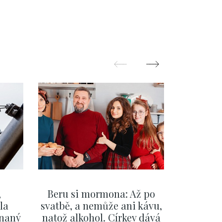
,
Beru si mormona: Až po
Mladí
la
svatbě, a nemůže ani kávu,
sociální
ínaný
natož alkohol. Církev dává
úspěc