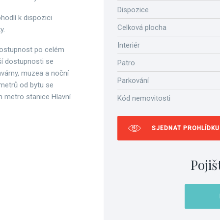
Dispozice
hodlí k dispozici
Celková plocha
y.
Interiér
á dostupnost po celém
ší dostupnosti se
Patro
avárny, muzea a noční
Parkování
 metrů od bytu se
 metro stanice Hlavní
Kód nemovitosti
SJEDNAT PROHLÍDKU
Pojiš