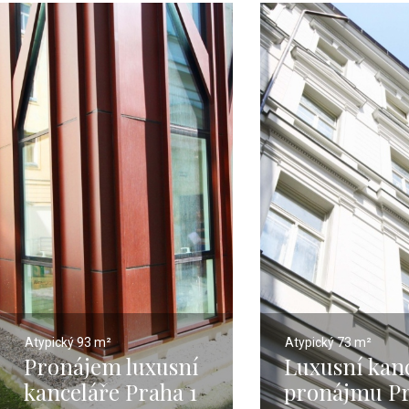
Atypický
93 m²
Atypický
73 m²
Pronájem luxusní
Luxusní kanc
kanceláře Praha 1
pronájmu Pr