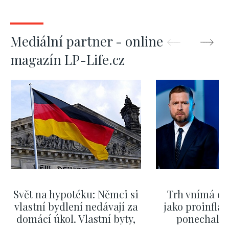
Mediální partner - online
magazín LP-Life.cz
Svět na hypotéku: Němci si
Trh vnímá dě
vlastní bydlení nedávají za
jako proinflač
domácí úkol. Vlastní byty,
ponechali 