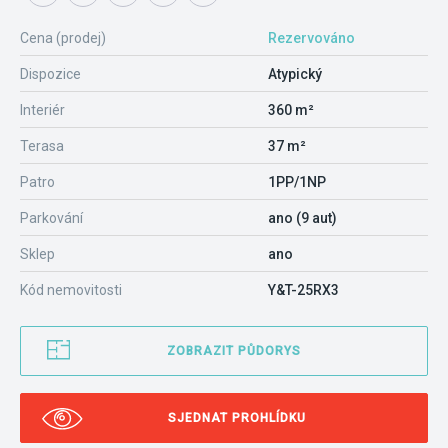
Cena (prodej)
Rezervováno
Dispozice
Atypický
Interiér
360 m²
Terasa
37 m²
Patro
1PP/1NP
Parkování
ano (9 aut)
Sklep
ano
Kód nemovitosti
Y&T-25RX3
ZOBRAZIT PŮDORYS
SJEDNAT PROHLÍDKU