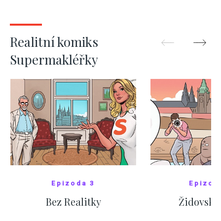
kde bydlí někdo jiný
červnových 
ZOBRAZIT DALŠÍ
ZOBRAZIT
Realitní komiks
Supermakléřky
Epizoda 3
Epizod
Bez Realitky
Židovské