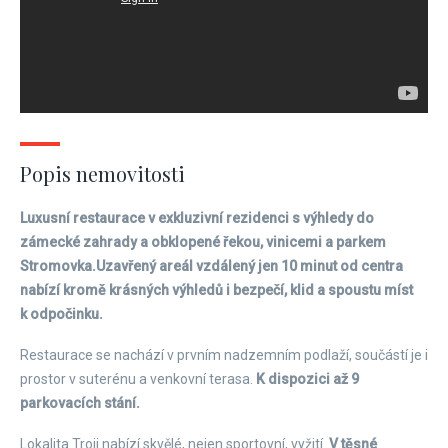
Popis nemovitosti
Luxusní restaurace v exkluzivní rezidenci s výhledy do
zámecké zahrady a obklopené řekou, vinicemi a parkem
Stromovka.
Uzavřený areál vzdálený jen 10 minut od centra
nabízí kromě krásných výhledů i bezpečí, klid a spoustu míst
k odpočinku.
Restaurace se nachází v prvním nadzemním podlaží, součástí je i
prostor v suterénu a venkovní terasa.
K dispozici až 9
parkovacích stání.
Lokalita Troji nabízí skvělé, nejen sportovní, vyžití.
V těsné