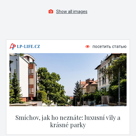
Show all images
посетить статью
Smíchov, jak ho neznáte: luxusní vily a
krásné parky