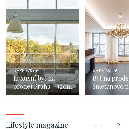
5 + KK
320 m²
5 + KK
225 m²
Luxusní byt na
Byt na prode
prodej Praha - 320m
Smetanovo n
235m
Lifestyle magazine