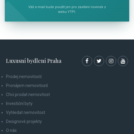
Váš e-mail bude použit jen pro zasílání novinek z
webu YTPI.
Luxusní bydlení Praha
Prodej nemovitostí
Pronájem nemovitostí
Chci prodat nemovitost
Investiční byty
Vyhledat nemovitost
Designové projekty
O nás