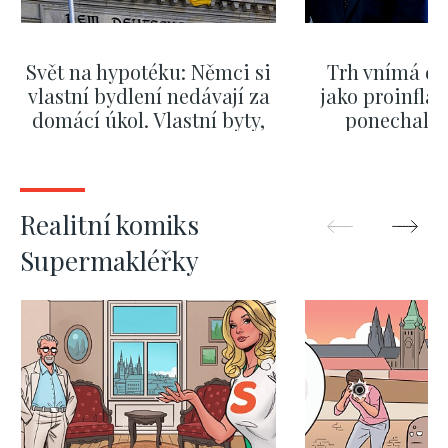
Svět na hypotéku: Němci si
Trh vnímá dě
vlastní bydlení nedávají za
jako proinflač
domácí úkol. Vlastní byty,
ponechali 
kde bydlí někdo jiný
červnových 
ZOBRAZIT DALŠÍ
ZOBRAZIT
Realitní komiks
Supermakléřky