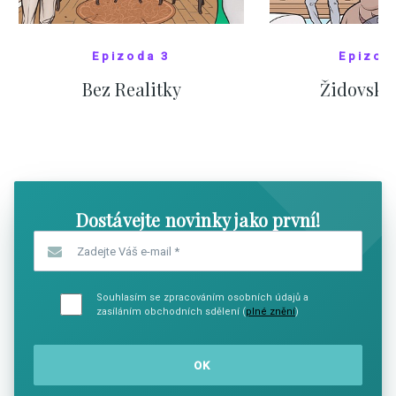
Epizoda 3
Epizod
Bez Realitky
Židovské
SHOW COMICS
SHOW CO
Dostávejte novinky jako první!
Zadejte Váš e-mail
*
Souhlasím se zpracováním osobních údajů a
zasíláním obchodních sdělení (
plné znění
)