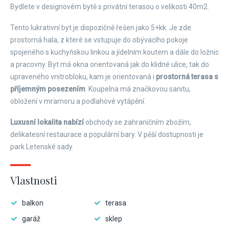
Bydlete v designovém bytě s privátní terasou o velikosti 40m
2
.
Tento lukrativní byt je dispozičně řešen jako 5+kk. Je zde
prostorná hala, z které se vstupuje do obývacího pokoje
spojeného s kuchyňskou linkou a jídelním koutem a dále do ložnic
a pracovny. Byt má okna orientovaná jak do klidné ulice, tak do
upraveného vnitrobloku, kam je orientovaná i
prostorná terasa s
příjemným posezením
. Koupelna má značkovou sanitu,
obložení v mramoru a podlahové vytápění.
Luxusní lokalita nabízí
obchody se zahraničním zbožím,
delikatesní restaurace a populární bary. V pěší dostupnosti je
park Letenské sady.
Vlastnosti
balkon
terasa
garáž
sklep