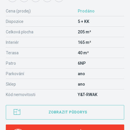
Cena (prodej)
Prodáno
Dispozice
5 + KK
Celková plocha
205 m²
Interiér
165 m²
Terasa
40 m²
Patro
6NP
Parkování
ano
Sklep
ano
Kód nemovitosti
Y&T-RWAK
ZOBRAZIT PŮDORYS