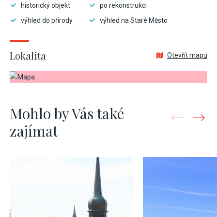
historický objekt
po rekonstrukci
výhled do přírody
výhled na Staré Město
Lokalita
Otevřít mapu
Mohlo by Vás také
zajímat