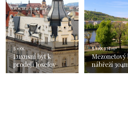
5 + KK
5 + KK
314 m²
Luxusní byt k
Mezonetový 
prodeji Josefov
nábřeží 304
Praha 1