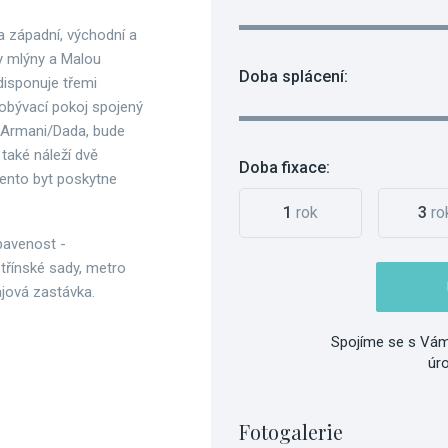
a západní, východní a
y mlýny a Malou
Doba splácení:
 disponuje třemi
 obývací pokoj spojený
d Armani/Dada, bude
také náleží dvě
Doba fixace:
tento byt poskytne
1
rok
3
ro
bavenost -
etřínské sady, metro
jová zastávka.
Spojíme se s Vám
úr
Fotogalerie