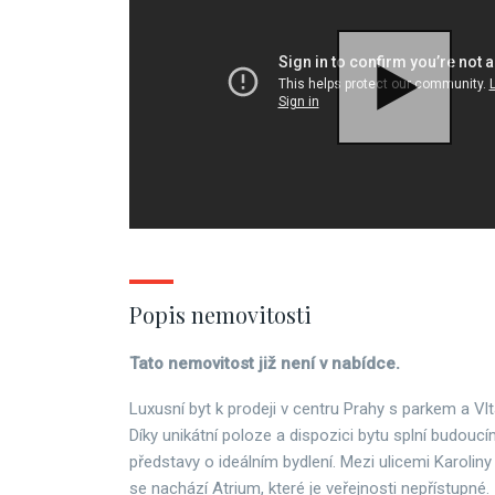
Popis nemovitosti
Tato nemovitost již není v nabídce.
Luxusní byt k prodeji v centru Prahy s parkem a Vl
Díky unikátní poloze a dispozici bytu splní budoucí
představy o ideálním bydlení. Mezi ulicemi Karoliny S
se nachází Atrium, které je veřejnosti nepřístupné.