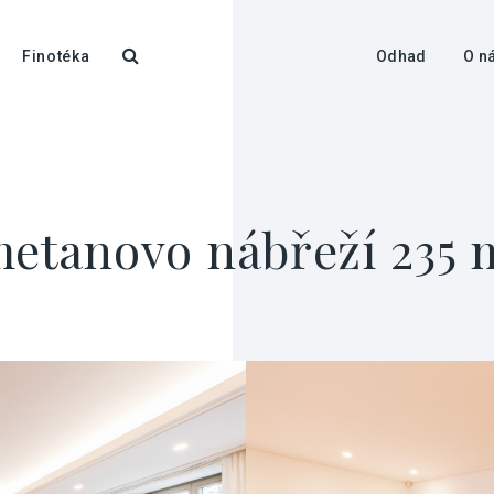
Finotéka
Odhad
O n
metanovo nábřeží 235 