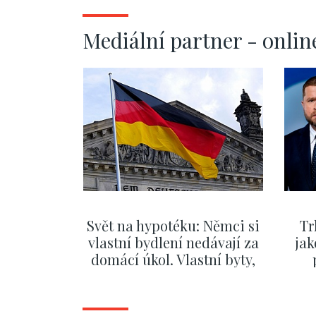
Mediální partner - onlin
Svět na hypotéku: Němci si
Tr
vlastní bydlení nedávají za
jak
domácí úkol. Vlastní byty,
kde bydlí někdo jiný
č
ZOBRAZIT DALŠÍ