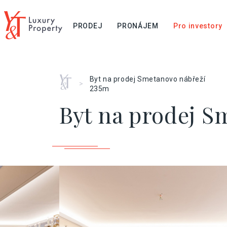
PRODEJ
PRONÁJEM
Pro investory
Home
Byt na prodej Smetanovo nábřeží
>
235m
Byt na prodej S