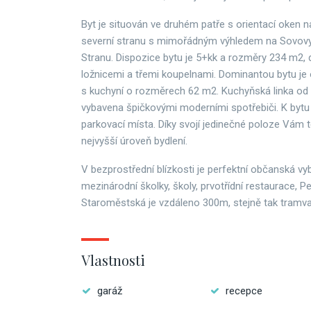
Byt je situován ve druhém patře s orientací oken n
severní stranu s mimořádným výhledem na Sovov
Stranu. Dispozice bytu je 5+kk a rozměry 234 m
2
,
ložnicemi a třemi koupelnami. Dominantou bytu je
s kuchyní o rozměrech 62 m
2
. Kuchyňská linka o
vybavena špičkovými moderními spotřebiči. K bytu 
parkovací místa. Díky svojí jedinečné poloze Vám 
nejvyšší úroveň bydlení.
V bezprostřední blízkosti je perfektní občanská vy
mezinárodní školky, školy, prvotřídní restaurace, P
Staroměstská je vzdáleno 300m, stejně tak tramva
Vlastnosti
garáž
recepce