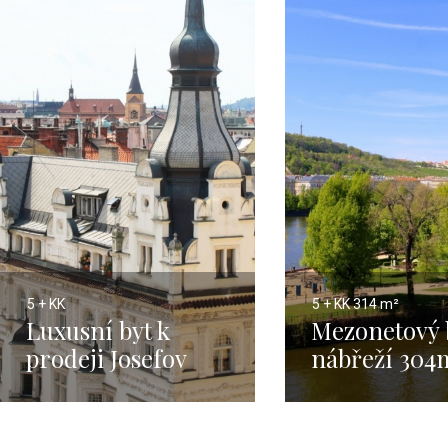
5 + KK
5 + KK
314 m²
Luxusní byt k
Mezonetový 
prodeji Josefov
nábřeží 304
Praha 1