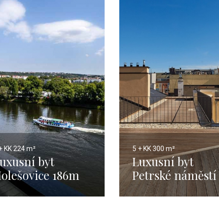
+ KK
224 m²
5 + KK
300 m²
uxusní byt
Luxusní byt
olešovice 186m
Petrské náměstí
281 m 1