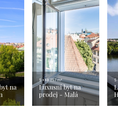
5 + KK
257 m²
5 
byt na
Luxusní byt na
L
m
prodej - Malá
H
Strana - 257 m