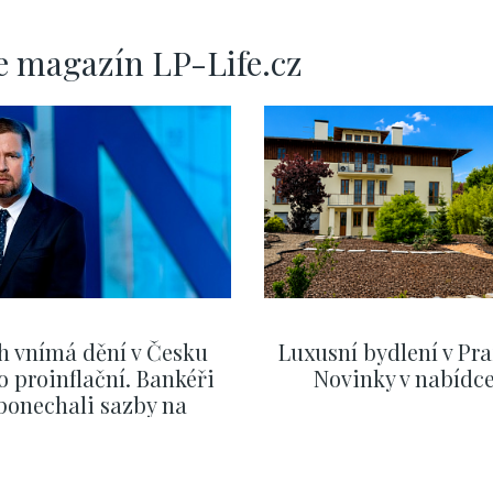
e magazín LP-Life.cz
h vnímá dění v Česku
Luxusní bydlení v Pra
o proinflační. Bankéři
Novinky v nabídc
ponechali sazby na
ervnových hodnotách
ZOBRAZIT DALŠÍ
ZOBRAZIT DALŠÍ