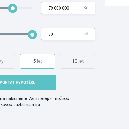
Kč
let
ky
5
let
10
let
POPTAT HYPOTÉKU
i a nabídneme Vám nejlepší možnou
okovou sazbu na míru.