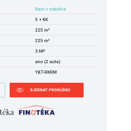
Není v nabídce
5 + KK
225 m²
225 m²
3.NP
ano (2 auta)
Y&T-RKRM
SJEDNAT PROHLÍDKU
téka