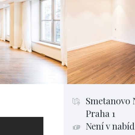
Smetanovo N
Praha 1
Není v nabíd