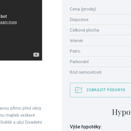
Cena (prodej)
Dispozice
Celková plocha
Interiér
Patro
Parkování
Kód nemovitosti
ZOBRAZIT PŮDORYS
tavou přímo před okny.
Hypo
mu majiteli veškeré
větlé a ulicí Divadelní
Výše hypotéky: