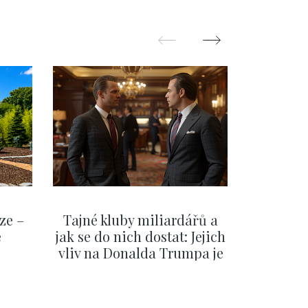
ze –
Tajné kluby miliardářů a
Na f
e
jak se do nich dostat: Jejich
migra
vliv na Donalda Trumpa je
situace 
nejasný
migra
pom
Oka
ZOBRAZIT DALŠÍ
Z