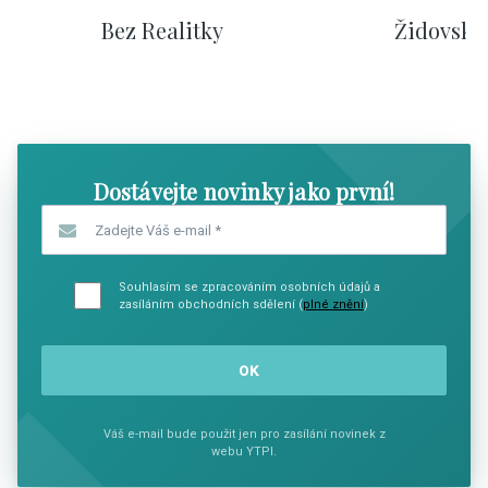
Bez Realitky
Židovské
SHOW COMICS
SHOW CO
Dostávejte novinky jako první!
Zadejte Váš e-mail
*
Souhlasím se zpracováním osobních údajů a
zasíláním obchodních sdělení (
plné znění
)
Váš e-mail bude použit jen pro zasílání novinek z
webu YTPI.