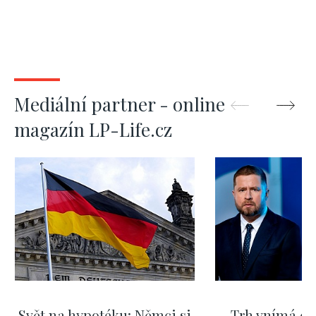
Mediální partner - online
magazín LP-Life.cz
Svět na hypotéku: Němci si
Trh vnímá dě