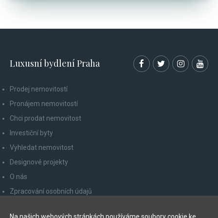
Luxusní bydlení Praha
Prodej nemovitostí
Pronájem nemovitostí
Chci prodat nemovitost
Investiční byty
Vyhledat nemovitost
Designové projekty
O nás
Zpracování osobních údajů
Poučení spotřebitele
Na našich webových stránkách používáme soubory cookie ke