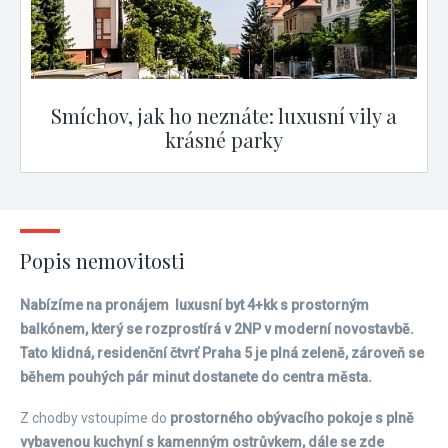
Smíchov, jak ho neznáte: luxusní vily a
krásné parky
Popis nemovitosti
Nabízíme na pronájem luxusní byt 4+kk s prostorným
balkónem, který se rozprostírá v 2NP v moderní novostavbě.
Tato klidná, residenční čtvrť Praha 5 je plná zeleně, zároveň se
během pouhých pár minut dostanete do centra města.
Z chodby vstoupíme do
prostorného obývacího pokoje s plně
vybavenou kuchyní s kamenným ostrůvkem, dále se zde