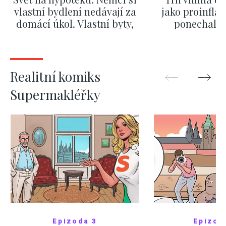
vlastní bydlení nedávají za
jako proinflač
domácí úkol. Vlastní byty,
ponechali 
kde bydlí někdo jiný
červnových 
ZOBRAZIT DALŠÍ
ZOBRAZIT
Realitní komiks
Supermakléřky
Epizoda 3
Epizod