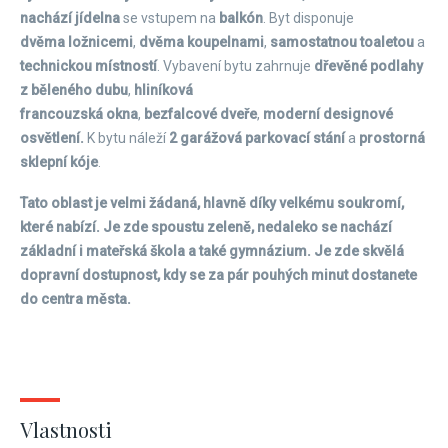
nachází
jídelna
se vstupem na
balkón
. Byt disponuje
dvěma ložnicemi
,
dvěma koupelnami
,
samostatnou toaletou
a
technickou místností
. Vybavení bytu zahrnuje
dřevěné podlahy
z běleného dubu
,
hliníková
francouzská okna
,
bezfalcové dveře
,
moderní designové
osvětlení.
K bytu náleží
2 garážová parkovací stání
a
prostorná
sklepní kóje
.
Tato oblast je velmi žádaná, hlavně díky velkému soukromí,
které nabízí. Je zde spoustu zeleně, nedaleko se nachází
základní i mateřská škola a také gymnázium. Je zde skvělá
dopravní dostupnost, kdy se za pár pouhých minut dostanete
do centra města.
Vlastnosti