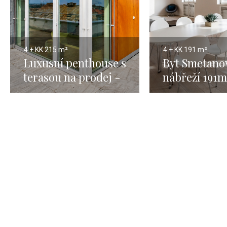
4 + KK
215 m²
4 + KK
191 m²
Luxusní penthouse s
Byt Smetano
terasou na prodej -
nábřeží 191m
Praha 215m