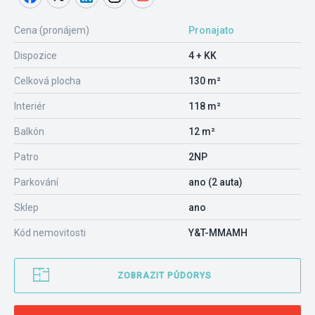
Cena (pronájem)
Pronajato
Dispozice
4 + KK
Celková plocha
130 m²
Interiér
118 m²
Balkón
12 m²
Patro
2NP
Parkování
ano (2 auta)
Sklep
ano
Kód nemovitosti
Y&T-MMAMH
ZOBRAZIT PŮDORYS