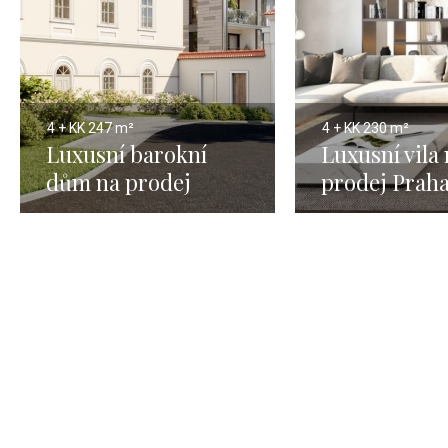
4 + KK
247 m²
4 + KK
230 m²
Luxusní barokní
Luxusní vila
dům na prodej
prodej Praha
Praha 6 - 247m
230m