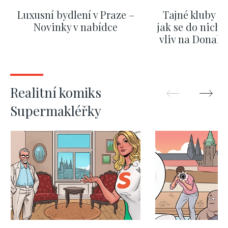
Luxusní bydlení v Praze –
Tajné kluby m
Novinky v nabídce
jak se do nich d
vliv na Donald
nejas
ZOBRAZIT DALŠÍ
ZOBRAZIT
Realitní komiks
Supermakléřky