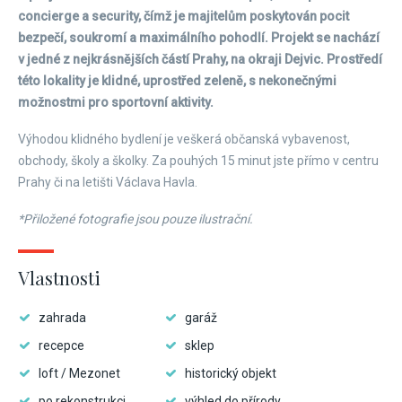
concierge a security, čímž je majitelům poskytován pocit
bezpečí, soukromí a maximálního pohodlí. Projekt se nachází
v jedné z nejkrásnějších částí Prahy, na okraji Dejvic. Prostředí
této lokality je klidné, uprostřed zeleně, s nekonečnými
možnostmi pro sportovní aktivity.
Výhodou klidného bydlení je veškerá občanská vybavenost,
obchody, školy a školky. Za pouhých 15 minut jste přímo v centru
Prahy či na letišti Václava Havla.
*Přiložené fotografie jsou pouze ilustrační.
Vlastnosti
zahrada
garáž
recepce
sklep
loft / Mezonet
historický objekt
po rekonstrukci
výhled do přírody