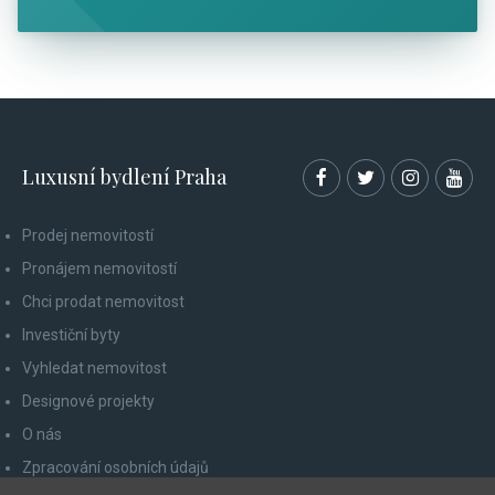
Luxusní bydlení Praha
Prodej nemovitostí
Pronájem nemovitostí
Chci prodat nemovitost
Investiční byty
Vyhledat nemovitost
Designové projekty
O nás
Zpracování osobních údajů