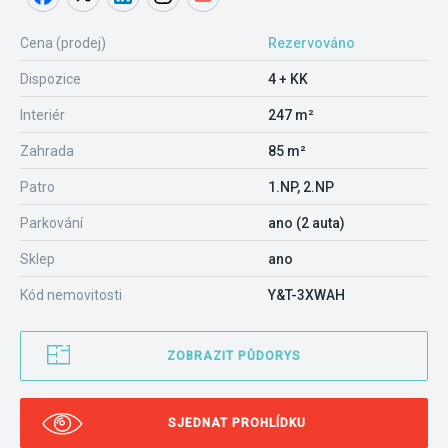
Cena (prodej)
Rezervováno
Dispozice
4 + KK
Interiér
247 m²
Zahrada
85 m²
Patro
1.NP, 2.NP
Parkování
ano (2 auta)
Sklep
ano
Kód nemovitosti
Y&T-3XWAH
ZOBRAZIT PŮDORYS
SJEDNAT PROHLÍDKU