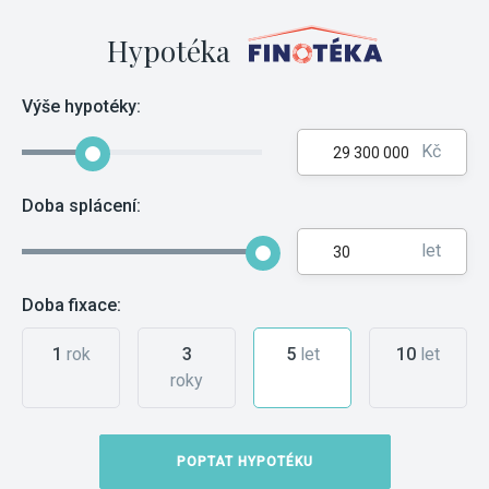
Hypotéka
Výše hypotéky:
Kč
Doba splácení:
let
Doba fixace:
1
rok
3
5
let
10
let
roky
POPTAT HYPOTÉKU