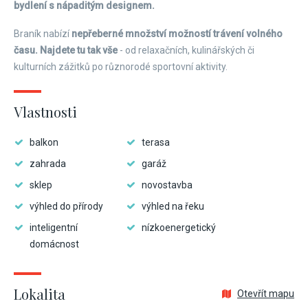
bydlení s nápaditým designem.
Braník nabízí
nepřeberné množství možností trávení volného
času.
Najdete tu tak vše
- od relaxačních, kulinářských či
kulturních zážitků po různorodé sportovní aktivity.
Vlastnosti
balkon
terasa
zahrada
garáž
sklep
novostavba
výhled do přírody
výhled na řeku
inteligentní
nízkoenergetický
domácnost
Lokalita
Otevřít mapu