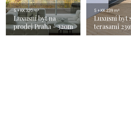
5 + KK
320 m²
5 + KK
239 m²
Luxusní byt na
Luxusní byt 
prodej Praha - 320m
terasami 23