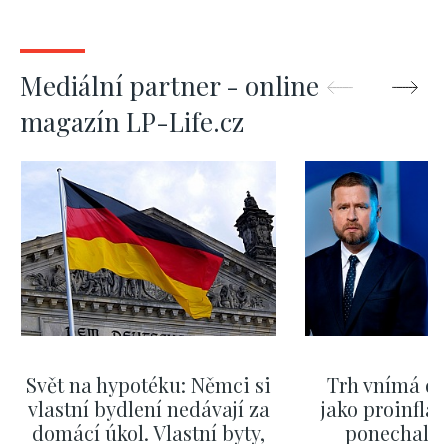
Mediální partner - online
magazín LP-Life.cz
Svět na hypotéku: Němci si
Trh vnímá dě
vlastní bydlení nedávají za
jako proinflač
domácí úkol. Vlastní byty,
ponechali 