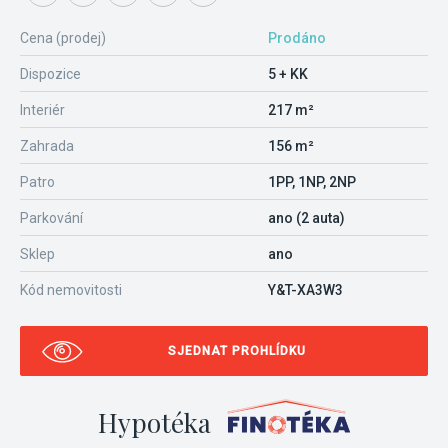
Cena (prodej)
Prodáno
Dispozice
5 + KK
Interiér
217 m²
Zahrada
156 m²
Patro
1PP, 1NP, 2NP
Parkování
ano (2 auta)
Sklep
ano
Kód nemovitosti
Y&T-XA3W3
SJEDNAT PROHLÍDKU
Hypotéka