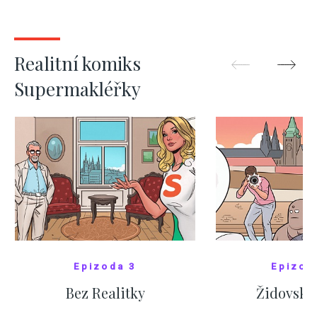
kde bydlí někdo jiný
červnových 
ZOBRAZIT DALŠÍ
ZOBRAZIT
Realitní komiks
Supermakléřky
Epizoda 3
Epizod
Bez Realitky
Židovské