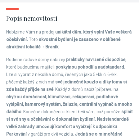
Popis nemovitosti
Nabízíme Vám na prodej
unikátní dům, který splní Vaše veškerá
očekávání.
Toto
skvostné bydlení je zasazeno v oblíbené
atraktivní lokalitě - Braník.
Rodinné řadové domy nabízejí
prakticky navržené dispozice
,
které budoucímu majiteli
poskytnou pohodlí a nadstandard
.
Lze si vybrat z několika domů, řešených jako 5+kk či 6+kk,
přičemž každý z nich má
své jedinečné kouzlo a díky tomu si
zde každý přijde na své
. Každý z domů nabízí přípravu na
chytrou domácnost, klimatizaci, rekuperaci, podlahové
vytápění, kamerový systém, žaluzie, centrální vypínač a mnoho
dalšího
. Konečné dokončení si klient řeší sám, což pomůže
splnit
si své sny a očekávání o dokonalém bydlení.
Nadstandardně
velké zahrady umožňují komfort a vybízejí k odpočinku
.
Parkování
v garáži pro dvě vozidla.
Jedná se o mimořádné