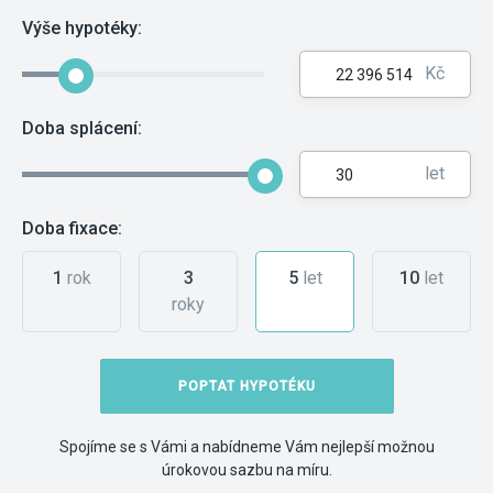
Výše hypotéky:
Kč
Doba splácení:
let
Doba fixace:
1
rok
3
5
let
10
let
roky
POPTAT HYPOTÉKU
Spojíme se s Vámi a nabídneme Vám nejlepší možnou
úrokovou sazbu na míru.