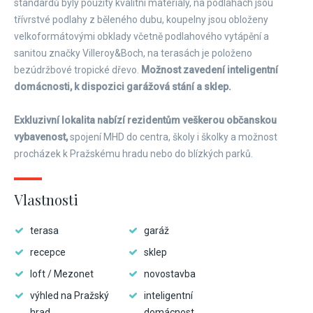
standardů byly použity kvalitní materiály, na podlahách jsou
třívrstvé podlahy z běleného dubu, koupelny jsou obloženy
velkoformátovými obklady včetně podlahového vytápění a
sanitou značky Villeroy&Boch, na terasách je položeno
bezúdržbové tropické dřevo.
Možnost zavedení inteligentní
domácnosti, k dispozici garážová stání a sklep.
​Exkluzivní lokalita nabízí rezidentům veškerou občanskou
vybavenost,
spojení MHD do centra, školy i školky a možnost
procházek k Pražskému hradu nebo do blízkých parků.
Vlastnosti
terasa
garáž
recepce
sklep
loft / Mezonet
novostavba
výhled na Pražský
inteligentní
hrad
domácnost