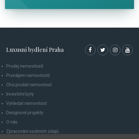
Luxusní bydlení Praha
Prodej nemovitostí
Pronájem nemovitostí
Chci prodat nemovitost
Investiční byty
Vyhledat nemovitost
Designové projekty
O nás
Zpracování osobních údajů