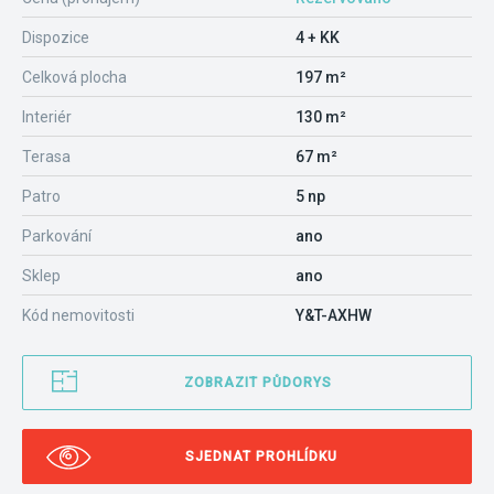
Dispozice
4 + KK
Celková plocha
197 m²
Interiér
130 m²
Terasa
67 m²
Patro
5 np
Parkování
ano
Sklep
ano
Kód nemovitosti
Y&T-AXHW
ZOBRAZIT PŮDORYS
SJEDNAT PROHLÍDKU