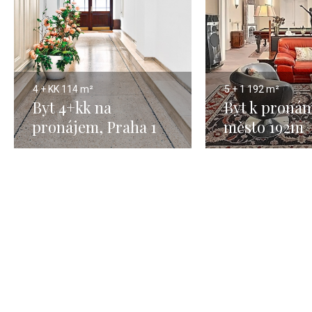
4 + KK
114 m²
5 + 1
192 m²
Byt 4+kk na
Byt k pronám
pronájem, Praha 1
město 192m
Petrská čtvrť - 114m