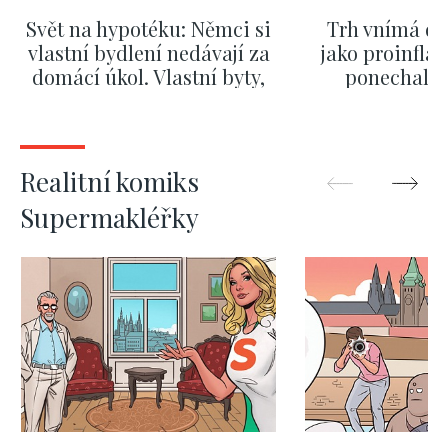
Svět na hypotéku: Němci si
Trh vnímá dě
vlastní bydlení nedávají za
jako proinflač
domácí úkol. Vlastní byty,
ponechali 
kde bydlí někdo jiný
červnových 
ZOBRAZIT DALŠÍ
ZOBRAZIT
Realitní komiks
Supermakléřky