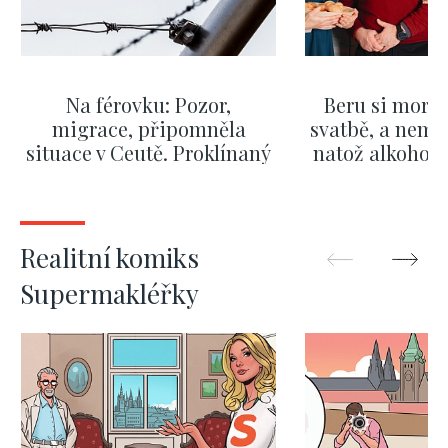
Na férovku: Pozor,
Beru si morm
migrace, připomněla
svatbě, a nemů
situace v Ceutě. Proklínaný
natož alkohol.
migrační pakt Česku
pozor i na p
pomáhá více než
Okamurova videa
ZOBRAZIT DALŠÍ
ZOBRAZIT
Realitní komiks
Supermakléřky