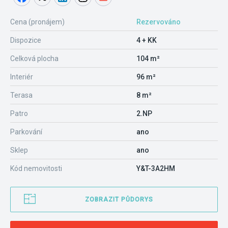
Cena (pronájem)
Rezervováno
Dispozice
4 + KK
Celková plocha
104 m²
Interiér
96 m²
Terasa
8 m²
Patro
2.NP
Parkování
ano
Sklep
ano
Kód nemovitosti
Y&T-3A2HM
ZOBRAZIT PŮDORYS