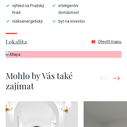
výhled na Pražský
inteligentní
hrad
domácnost
nízkoenergetický
byt na investici
Lokalita
Otevřít mapu
Mohlo by Vás také
zajímat