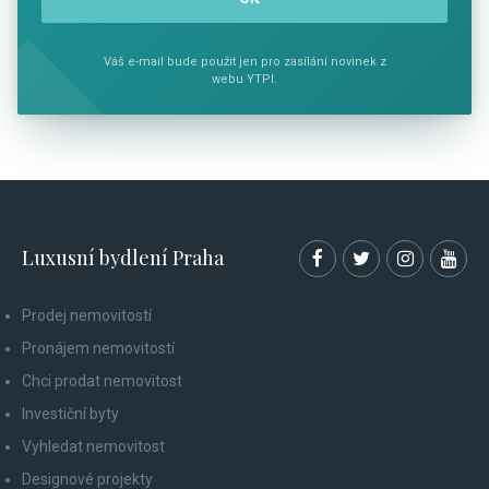
Váš e-mail bude použit jen pro zasílání novinek z
webu YTPI.
Luxusní bydlení Praha
Prodej nemovitostí
Pronájem nemovitostí
Chci prodat nemovitost
Investiční byty
Vyhledat nemovitost
Designové projekty