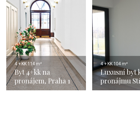
4 + KK
114 m²
4 + KK
104 m²
Byt 4+kk na
Luxusní byt 
pronájem, Praha 1
pronájmu St
Petrská čtvrť - 114m
104m