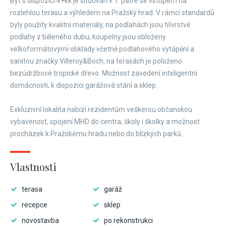
Byt s dispozicí 4+kk je situován v 1. patře se vstupem na
rozlehlou terasu a výhledem na Pražský hrad. V rámci standardů
byly použity kvalitní materiály, na podlahách jsou třívrstvé
podlahy z běleného dubu, koupelny jsou obloženy
velkoformátovými obklady včetně podlahového vytápění a
sanitou značky Villeroy&Boch, na terasách je položeno
bezúdržbové tropické dřevo. Možnost zavedení inteligentní
domácnosti, k dispozici garážová stání a sklep.
​Exkluzivní lokalita nabízí rezidentům veškerou občanskou
vybavenost, spojení MHD do centra, školy i školky a možnost
procházek k Pražskému hradu nebo do blízkých parků.
Vlastnosti
terasa
garáž
recepce
sklep
novostavba
po rekonstrukci