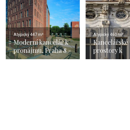
Atypický
447 m²
Atypický
460 m²
Moderní kancelář k
Kancelářské
pronájmu, Praha 8 -
prostory k
447m2
pronájmu, Pr
460m2