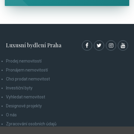
Luxusní bydlení Praha
Prodej nemovitostí
Pronájem nemovitostí
Chci prodat nemovitost
Investiční byty
Vyhledat nemovitost
Designové projekty
O nás
Zpracování osobních údajů
Poučení spotřebitele