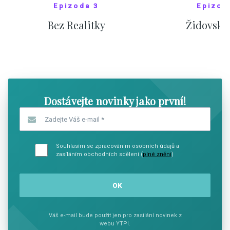
Epizoda 3
Epizod
Bez Realitky
Židovské
SHOW COMICS
SHOW CO
Dostávejte novinky jako první!
Zadejte Váš e-mail
*
Souhlasím se zpracováním osobních údajů a
zasíláním obchodních sdělení (
plné znění
)
Váš e-mail bude použit jen pro zasílání novinek z
webu YTPI.