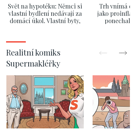
Svět na hypotéku: Němci si
Trh vnímá dě
vlastní bydlení nedávají za
jako proinflač
domácí úkol. Vlastní byty,
ponechali 
kde bydlí někdo jiný
červnových 
ZOBRAZIT DALŠÍ
ZOBRAZIT
Realitní komiks
Supermakléřky