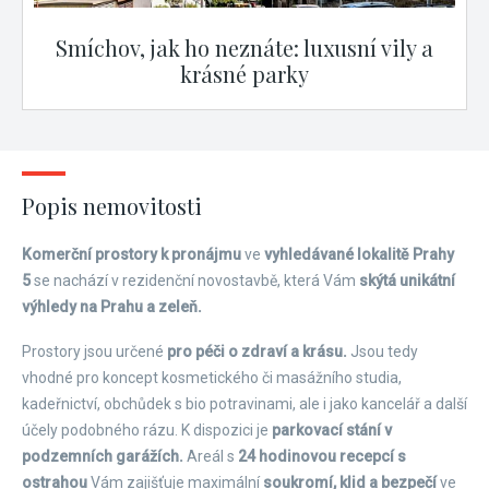
Smíchov, jak ho neznáte: luxusní vily a
krásné parky
Popis nemovitosti
Komerční prostory k pronájmu
ve
vyhledávané lokalitě Prahy
5
se nachází v rezidenční novostavbě, která Vám
skýtá unikátní
výhledy na Prahu a zeleň.
Prostory jsou určené
pro péči o zdraví a krásu.
Jsou tedy
vhodné pro koncept kosmetického či masážního studia,
kadeřnictví, obchůdek s bio potravinami, ale i jako kancelář a další
účely podobného rázu. K dispozici je
parkovací stání v
podzemních garážích.
Areál s
24 hodinovou recepcí s
ostrahou
Vám zajišťuje maximální
soukromí, klid a bezpečí
ve