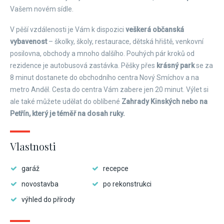
Vašem novém sídle.
V pěší vzdálenosti je Vám k dispozici
veškerá občanská
vybavenost
– školky, školy, restaurace, dětská hřiště, venkovní
posilovna, obchody a mnoho dalšího. Pouhých pár kroků od
rezidence je autobusová zastávka. Pěšky přes
krásný park
se za
8 minut dostanete do obchodního centra Nový Smíchov a na
metro Anděl. Cesta do centra Vám zabere jen 20 minut. Výlet si
ale také můžete udělat do oblíbené
Zahrady Kinských nebo na
Petřín, který je téměř na dosah ruky.
Vlastnosti
garáž
recepce
novostavba
po rekonstrukci
výhled do přírody