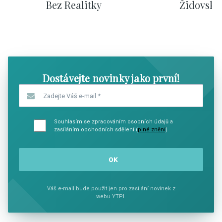
Bez Realitky
Židovské
SHOW COMICS
SHOW CO
Dostávejte novinky jako první!
Zadejte Váš e-mail
*
Souhlasím se zpracováním osobních údajů a
zasíláním obchodních sdělení (
plné znění
)
Váš e-mail bude použit jen pro zasílání novinek z
webu YTPI.