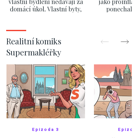
vlastní bydlení nedávají za
jako proinflač
domácí úkol. Vlastní byty,
ponechali 
kde bydlí někdo jiný
červnových 
ZOBRAZIT DALŠÍ
ZOBRAZIT
Realitní komiks
Supermakléřky
Epizoda 3
Epizod