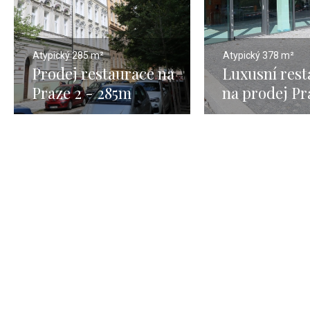
Atypický
285 m²
Atypický
378 m²
Prodej restaurace na
Luxusní rest
Praze 2 - 285m
na prodej Pr
378m