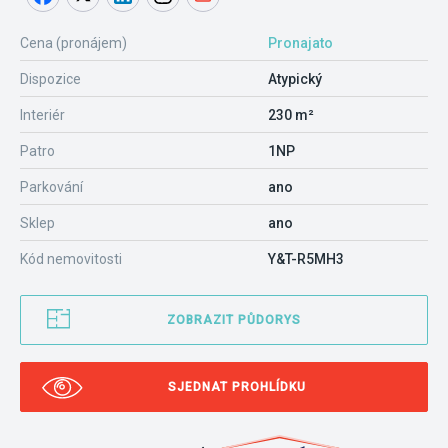
Cena (pronájem)
Pronajato
Dispozice
Atypický
Interiér
230 m²
Patro
1NP
Parkování
ano
Sklep
ano
Kód nemovitosti
Y&T-R5MH3
ZOBRAZIT PŮDORYS
SJEDNAT PROHLÍDKU