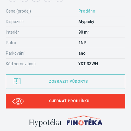
Cena (prodej)
Prodáno
Dispozice
Atypický
Interiér
90 m²
Patro
1NP
Parkování
ano
Kód nemovitosti
Y&T-33WH
ZOBRAZIT PŮDORYS
SJEDNAT PROHLÍDKU
Hypotéka