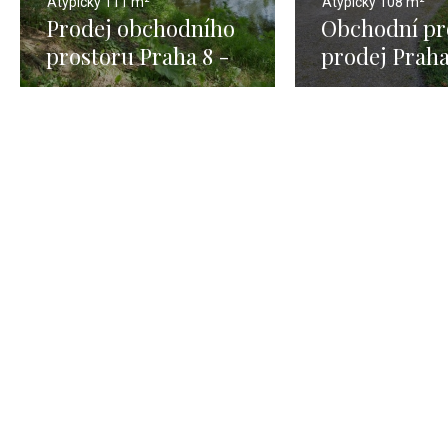
Atypický
111 m²
Atypický
108 m²
Prodej obchodního
Obchodní pr
prostoru Praha 8 -
prodej Praha
111m
108m