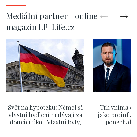
Mediální partner - online
magazín LP-Life.cz
Svět na hypotéku: Němci si
Trh vnímá dě
vlastní bydlení nedávají za
jako proinflač
domácí úkol. Vlastní byty,
ponechali 
kde bydlí někdo jiný
červnových 