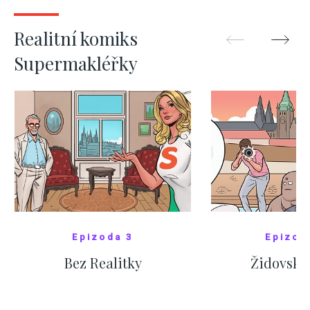
ZOBRAZIT DALŠÍ
ZOBRAZIT
Realitní komiks
Supermakléřky
Epizoda 3
Epizod
Bez Realitky
Židovské