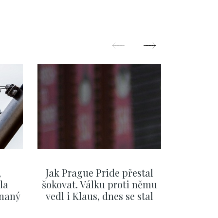
čtvrť - 143m
,
Jak Prague Pride přestal
Beru s
la
šokovat. Válku proti němu
svatbě, 
ínaný
vedl i Klaus, dnes se stal
natož al
ku
běžným pražským
pozor 