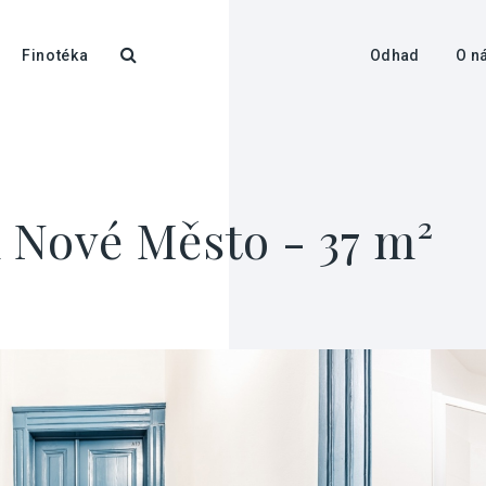
Finotéka
Odhad
O n
 Nové Město - 37 m²