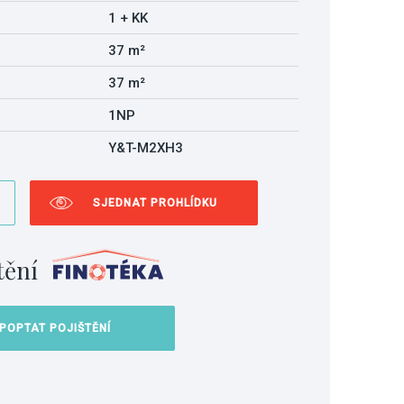
1 + KK
37 m²
37 m²
1NP
Y&T-M2XH3
SJEDNAT PROHLÍDKU
tění
POPTAT POJIŠTĚNÍ