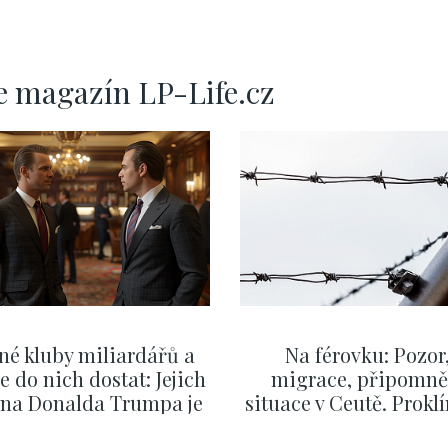
e magazín LP-Life.cz
né kluby miliardářů a
Na férovku: Pozor
se do nich dostat: Jejich
migrace, připomně
v na Donalda Trumpa je
situace v Ceutě. Prokl
nejasný
migrační pakt Čes