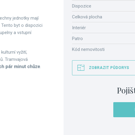
Dispozice
Celková plocha
šechny jednotky mají
Tento byt o dispozici
Interiér
upelny a vstupní
Patro
Kód nemovitosti
kulturní vyžití,
dů. Tramvajová
ch pár minut chůze
.
ZOBRAZIT PŮDORYS
Pojiš