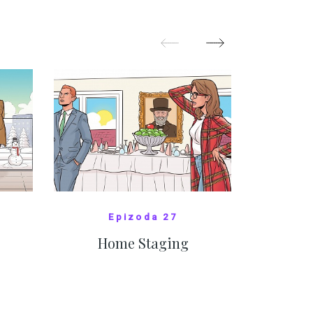
festivalem
ZOBRAZIT DALŠÍ
Z
Epizoda 27
Home Staging
10
SHOW COMICS