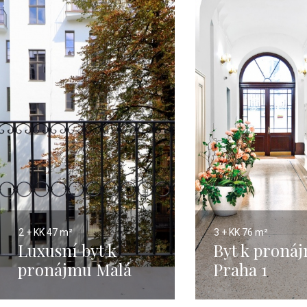
2 + KK
47 m²
3 + KK
76 m²
Luxusní byt k
Byt k proná
pronájmu Malá
Praha 1
Strana - 47m