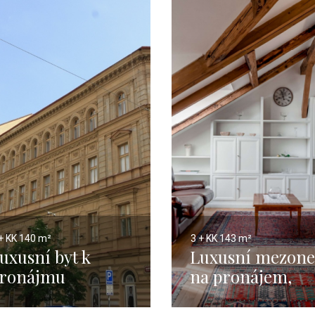
+ KK
140 m²
3 + KK
143 m²
uxusní byt k
Luxusní mezone
ronájmu
na pronájem,
inohrady
Praha 1, Petrská