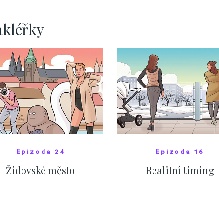
pomáhá více než
Okamurova videa
ZOBRAZIT DALŠÍ
ZOBRAZIT DALŠÍ
akléřky
Epizoda 24
Epizoda 16
Židovské město
Realitní timing
SHOW COMICS
SHOW COMICS