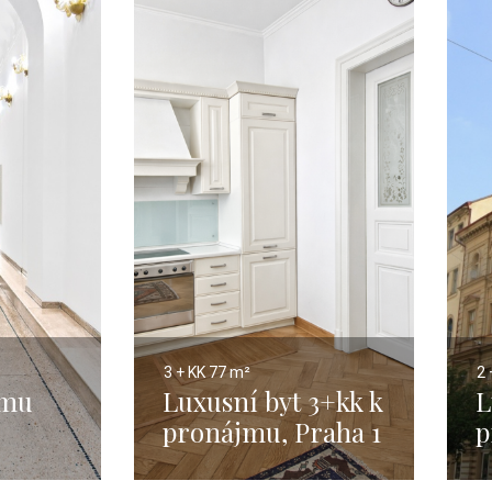
3 + KK
77 m²
2 
jmu
Luxusní byt 3+kk k
L
pronájmu, Praha 1
p
- 77 m2
V