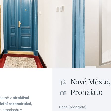
Nové Město,
Pronajato
 domě v
atraktivní
etní rekonstrukcí,
Cena (pronájem)
ém standardu v