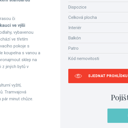
sokém standardu
Dispozice
Celková plocha
erasou či
auci ve výši
Interiér
odlahy, vybavenou
Balkón
achází ve třetím
vacího pokoje s
Patro
de koupelna s vanou a
Kód nemovitosti
pronajmout sklep na
 z jiných bytů v
SJEDNAT PROHLÍDKU
urní vyžití,
dů. Tramvajová
Pojiš
 pár minut chůze.