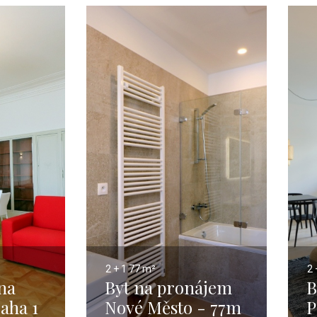
2 + 1
77 m²
2 
na
Byt na pronájem
B
aha 1
Nové Město - 77m
P