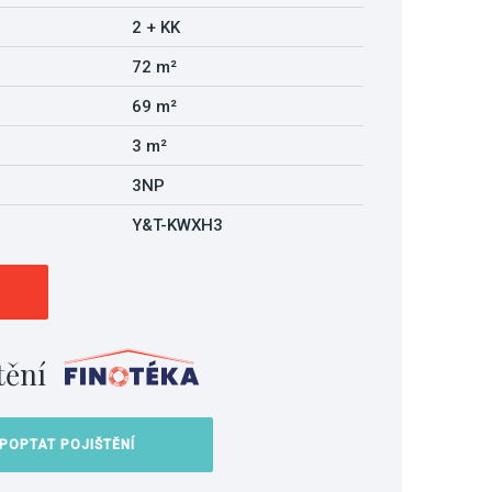
2 + KK
72 m²
69 m²
3 m²
3NP
Y&T-KWXH3
tění
POPTAT POJIŠTĚNÍ