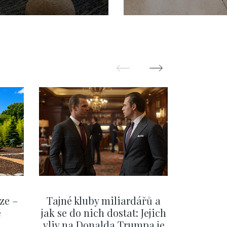
- 76 m2
ze –
Tajné kluby miliardářů a
Na f
e
jak se do nich dostat: Jejich
migra
vliv na Donalda Trumpa je
situace 