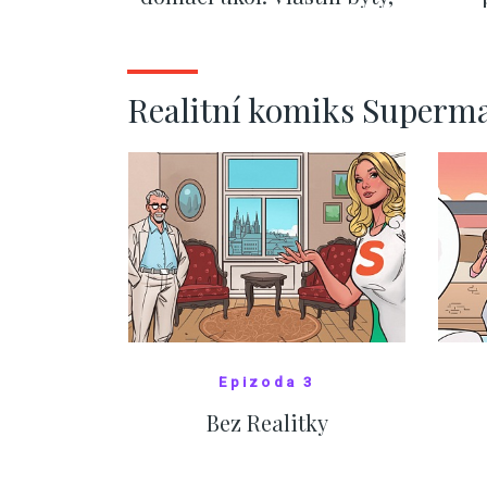
kde bydlí někdo jiný
č
ZOBRAZIT DALŠÍ
Realitní komiks Superm
Epizoda 3
Bez Realitky