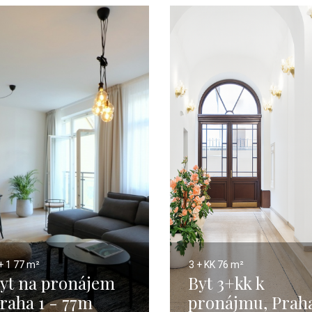
+ 1
77 m²
3 + KK
76 m²
yt na pronájem
Byt 3+kk k
raha 1 - 77m
pronájmu, Praha