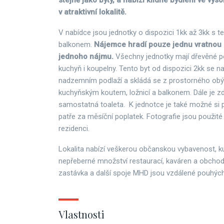
stejně jako byty, a nabízí klidné bydlení ve vy
v atraktivní lokalitě.
V nabídce jsou jednotky o dispozici 1kk až 3kk s t
balkonem.
Nájemce hradí pouze jednu vratnou k
jednoho nájmu.
Všechny jednotky mají dřevěné p
kuchyň i koupelny. Tento byt od dispozici 2kk se n
nadzemním podlaží a skládá se z prostorného obý
kuchyňským koutem, ložnicí a balkonem. Dále je z
samostatná toaleta. K jednotce je také možné si 
patře za měsíční poplatek. Fotografie jsou použité i
rezidenci.
Lokalita nabízí veškerou občanskou vybavenost, kult
nepřeberné množství restaurací, kaváren a obcho
zastávka a další spoje MHD jsou vzdálené pouhých
Vlastnosti