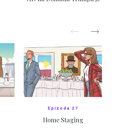
nejasný
migra
pom
Oka
ZOBRAZIT DALŠÍ
Z
Epizoda 27
Home Staging
10