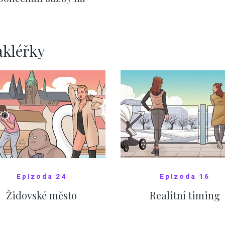
ervnových hodnotách
ZOBRAZIT DALŠÍ
ZOBRAZIT DALŠÍ
akléřky
Epizoda 24
Epizoda 16
Židovské město
Realitní timing