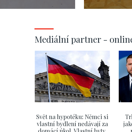
Strana - 47m
- 81m
Mediální partner - onlin
Svět na hypotéku: Němci si
Tr
vlastní bydlení nedávají za
jak
domácí úkol. Vlastní byty,