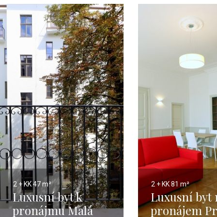
2 + KK
47 m²
2 + KK
81 m²
Luxusní byt k
Luxusní byt 
pronájmu Malá
pronájem Pr