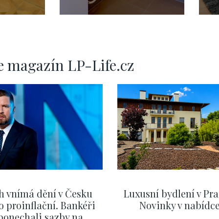
e magazín LP-Life.cz
h vnímá dění v Česku
Luxusní bydlení v Pra
o proinflační. Bankéři
Novinky v nabídc
ponechali sazby na