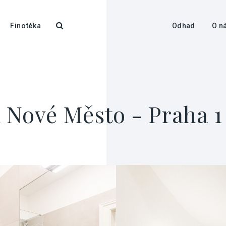
Finotéka
Odhad
O n
 Nové Město - Praha 1 