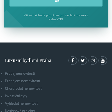
Váš e-mail bude použit jen pro zasílání novinek z
webu YTPI.
Luxusní bydlení Praha
Prodej nemovitostí
Pronájem nemovitostí
Chci prodat nemovitost
Investiční byty
Vyhledat nemovitost
Designové projekty