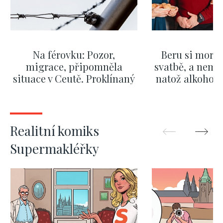
Na férovku: Pozor,
Beru si morm
migrace, připomněla
svatbě, a nemů
situace v Ceutě. Proklínaný
natož alkohol.
migrační pakt Česku
pozor i na p
pomáhá více než
Okamurova videa
ZOBRAZIT DALŠÍ
ZOBRAZIT
Realitní komiks
Supermakléřky