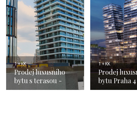
1 + KK
1 + KK
Prodej luxusního
Prodej luxus
bytu s terasou -
bytu Praha 4
Praha 4 - 55m