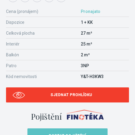
Cena (pronájem)
Pronajato
Dispozice
1 + KK
Celková plocha
27 m²
Interiér
25 m²
Balkón
2 m²
Patro
3NP
Kód nemovitosti
Y&T-H3KW3
SJEDNAT PROHLÍDKU
Pojištění