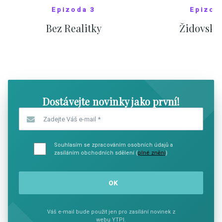
Epizoda 3
Epizod
Bez Realitky
Židovské
SHOW COMICS
SHOW CO
Dostávejte novinky jako první!
Zadejte Váš e-mail
*
Souhlasím se zpracováním osobních údajů a
zasíláním obchodních sdělení (
plné znění
)
Váš e-mail bude použit jen pro zasílání novinek z
webu YTPI.