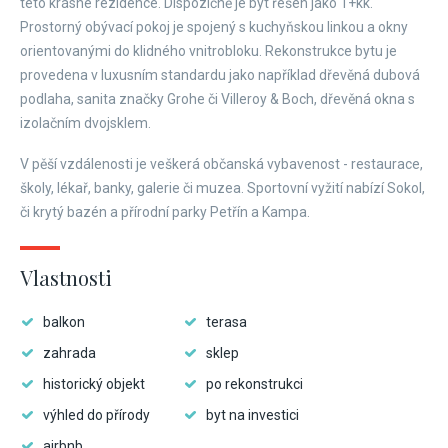
této krásné rezidence. Dispozičně je byt řešen jako 1+kk.
Prostorný obývací pokoj je spojený s kuchyňskou linkou a okny
orientovanými do klidného vnitrobloku. Rekonstrukce bytu je
provedena v luxusním standardu jako například dřevěná dubová
podlaha, sanita značky Grohe či Villeroy & Boch, dřevěná okna s
izolačním dvojsklem.
V pěší vzdálenosti je veškerá občanská vybavenost - restaurace,
školy, lékař, banky, galerie či muzea. Sportovní vyžití nabízí Sokol,
či krytý bazén a přírodní parky Petřín a Kampa.
Vlastnosti
balkon
terasa
zahrada
sklep
historický objekt
po rekonstrukci
výhled do přírody
byt na investici
airbnb