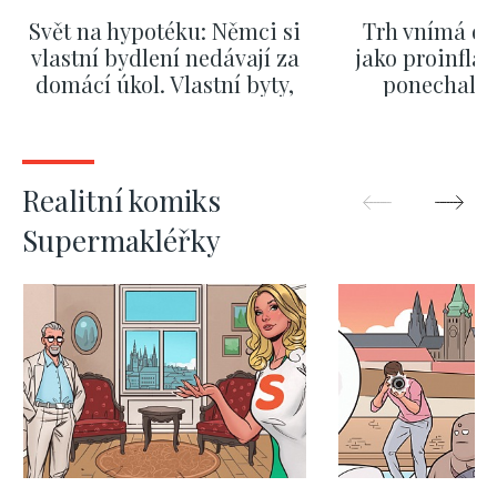
Svět na hypotéku: Němci si
Trh vnímá dě
vlastní bydlení nedávají za
jako proinflač
domácí úkol. Vlastní byty,
ponechali 
kde bydlí někdo jiný
červnových 
ZOBRAZIT DALŠÍ
ZOBRAZIT
Realitní komiks
Supermakléřky