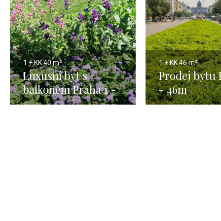
1 + KK
40 m²
1 + KK
46 m²
Luxusní byt s
Prodej bytu 
balkonem Praha 1 -
- 46m
40m