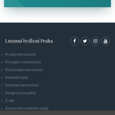
Luxusní bydlení Praha
Prodej nemovitostí
Pronájem nemovitostí
Chci prodat nemovitost
Investiční byty
Vyhledat nemovitost
Designové projekty
O nás
Zpracování osobních údajů