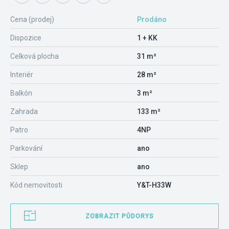
Cena (prodej)
Prodáno
Dispozice
1 + KK
Celková plocha
31 m²
Interiér
28 m²
Balkón
3 m²
Zahrada
133 m²
Patro
4NP
Parkování
ano
Sklep
ano
Kód nemovitosti
Y&T-H33W
ZOBRAZIT PŮDORYS