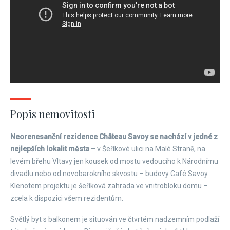
Popis nemovitosti
Neorenesanční rezidence Château Savoy se nachází v jedné z
nejlepších lokalit města
– v Šeříkové ulici na Malé Straně, na
levém břehu Vltavy jen kousek od mostu vedoucího k Národnímu
divadlu nebo od novobarokního skvostu – budovy Café Savoy.
Klenotem projektu je šeříková zahrada ve vnitrobloku domu –
zcela k dispozici všem rezidentům.
Světlý byt s balkonem je situován ve čtvrtém nadzemním podlaží