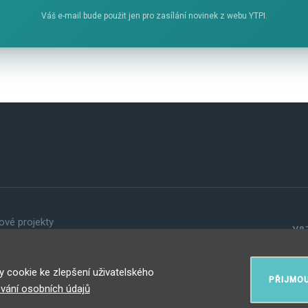
Váš e-mail bude použit jen pro zasílání novinek z webu YTPI.
ové projekty
Y&T
vání osobních údajů
cookie ke zlepšení uživatelského
PŘIJMOU
í spotřebitele
vání osobních údajů
ení z newsletteru