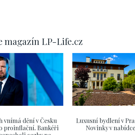
e magazín LP-Life.cz
h vnímá dění v Česku
Luxusní bydlení v Pra
o proinflační. Bankéři
Novinky v nabídc
ponechali sazby na