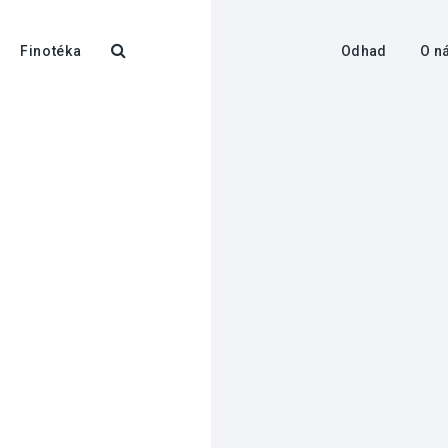
Finotéka
Odhad
O n