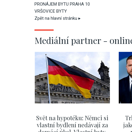
PRONÁJEM BYTU PRAHA 10
VRŠOVICE BYTY
Zpět na hlavní stránku ▸
Mediální partner - onlin
Svět na hypotéku: Němci si
Tr
vlastní bydlení nedávají za
jak
domácí úkol. Vlastní byty,