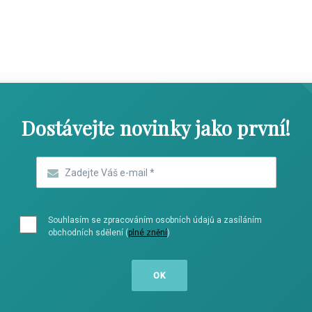
SHOW COMICS
SHOW COMICS
Dostávejte novinky jako první!
Zadejte Váš e-mail
*
Souhlasím se zpracováním osobních údajů a zasíláním
obchodních sdělení (
plné znění
)