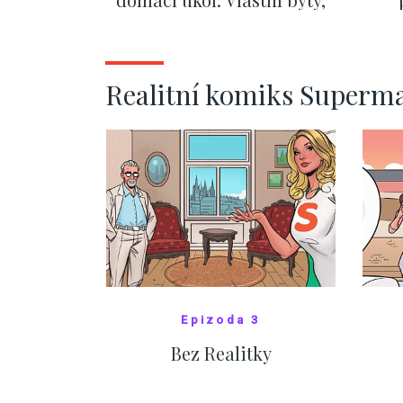
kde bydlí někdo jiný
č
ZOBRAZIT DALŠÍ
Realitní komiks Superm
Epizoda 3
Bez Realitky