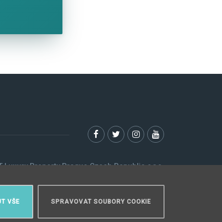
 Luxury Property Prague Czech Republic s.r.o.
Elišky Krásnohorské 123/10, 110 00 Praha 1
Myslíková 245/3, 110 00 Praha 1
T VŠE
SPRAVOVAT SOUBORY COOKIE
IČ: 29055113