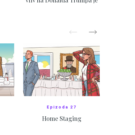
nejasný
migra
pom
Oka
ZOBRAZIT DALŠÍ
Z
Epizoda 27
Home Staging
10