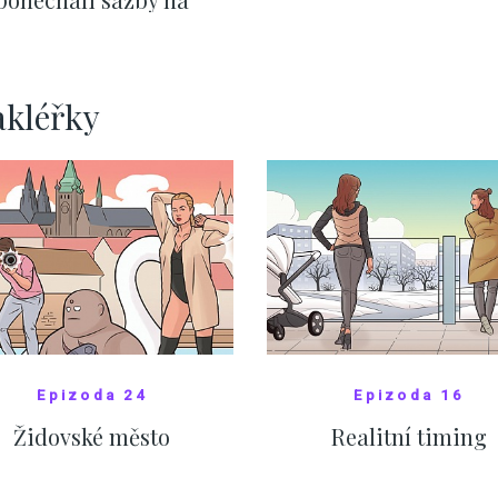
ervnových hodnotách
ZOBRAZIT DALŠÍ
ZOBRAZIT DALŠÍ
akléřky
Epizoda 24
Epizoda 16
Židovské město
Realitní timing