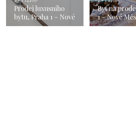
3 + 1
123 m²
2 + 1
67 m²
Prodej luxusního
Byt na prode
bytu, Praha 1 - Nové
1 - Nové Měs
Město - 123m
67m