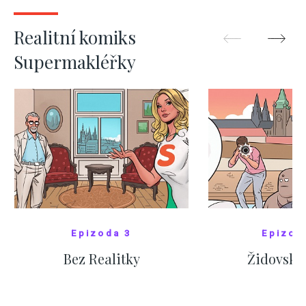
ZOBRAZIT DALŠÍ
ZOBRAZIT
Realitní komiks
Supermakléřky
Epizoda 3
Epizod
Bez Realitky
Židovské
SHOW COMICS
SHOW CO