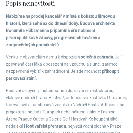
Popis nemovitosti
Nabízíme na prodej kancelář v místě s bohatou filmovou
historií, která sahá až do dnešní doby. Budova architekta
Bohumila Hübsmanna připomíná éru noblesní
prvorepublikové zábavy, progresivních továren a
zodpovědných podnikatelů.
Venku je obyvatelům domu k dispozici
společná zahrada
. Její
zpevněná část láká k posezení na vzduchu a slunci, zatímco
nezpevněná vybízí k zahradničení. Je zde možnost
přikoupit
parkovací stání.
Hostivař se pyšní plnohodnotnou dopravní infrastrukturou,
vlakové nádraží Praha-Hostivař, autobusová zastávka U Továren,
tramvajová a autobusová zastávka Nádraží Hostivař. Kousek od
projektu se nachází Europark nebo nákupní galerie Fashion
Arena Prague Outlet a Galerie Golf Hostivař. Ke koupání láká i
nedaleká
Hostivařská přehrada
, největší vodní plocha v Praze.