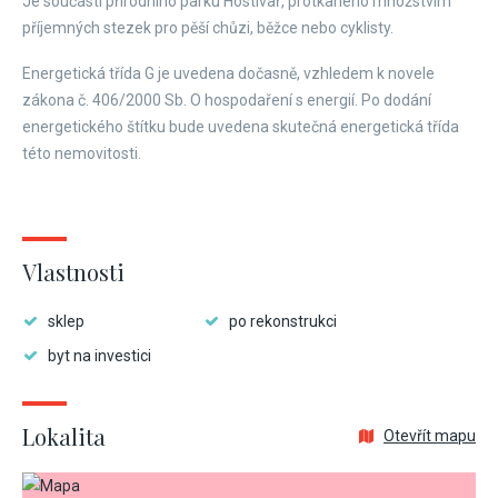
Je součástí přírodního parku Hostivař, protkaného množstvím
příjemných stezek pro pěší chůzi, běžce nebo cyklisty.
Energetická třída G je uvedena dočasně, vzhledem k novele
zákona č. 406/2000 Sb. O hospodaření s energií. Po dodání
energetického štítku bude uvedena skutečná energetická třída
této nemovitosti.
Vlastnosti
sklep
po rekonstrukci
byt na investici
Lokalita
Otevřít mapu