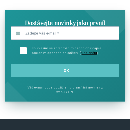
Dostávejte novinky jako první!
Zadejte Váš e-mail
*
Souhlasím se zpracováním osobních údajů a
zasíláním obchodních sdělení (
plné znění
)
Váš e-mail bude použit jen pro zasílání novinek z
webu YTPI.