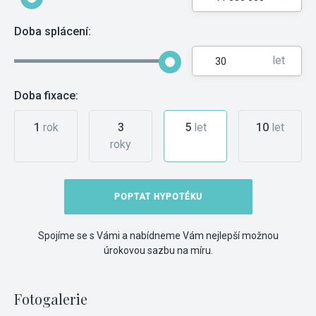
Doba splácení:
let
Doba fixace:
1
rok
3
5
let
10
let
roky
POPTAT HYPOTÉKU
Spojíme se s Vámi a nabídneme Vám nejlepší možnou
úrokovou sazbu na míru.
Fotogalerie