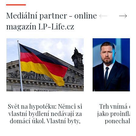
Mediální partner - online
magazín LP-Life.cz
Svět na hypotéku: Němci si
Trh vnímá dě
vlastní bydlení nedávají za
jako proinflač
domácí úkol. Vlastní byty,
ponechali 
kde bydlí někdo jiný
červnových 