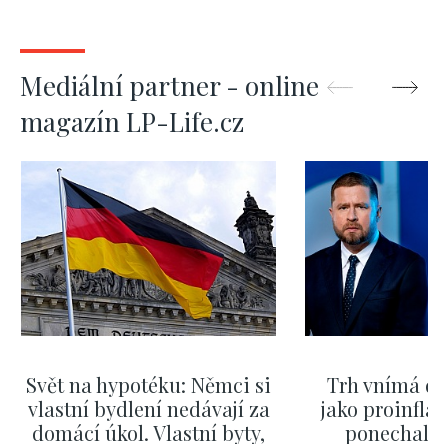
Mediální partner - online
magazín LP-Life.cz
Svět na hypotéku: Němci si
Trh vnímá dě
vlastní bydlení nedávají za
jako proinflač
domácí úkol. Vlastní byty,
ponechali 