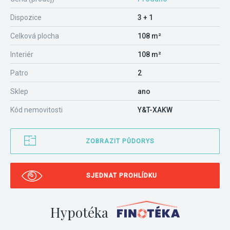
Dispozice
3 + 1
Celková plocha
108 m²
Interiér
108 m²
Patro
2
Sklep
ano
Kód nemovitosti
Y&T-XAKW
ZOBRAZIT PŮDORYS
SJEDNAT PROHLÍDKU
Hypotéka