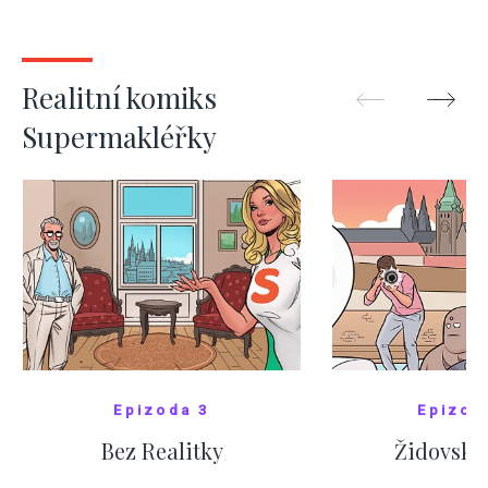
kde bydlí někdo jiný
červnových 
ZOBRAZIT DALŠÍ
ZOBRAZIT
Realitní komiks
Supermakléřky
Epizoda 3
Epizod
Bez Realitky
Židovské