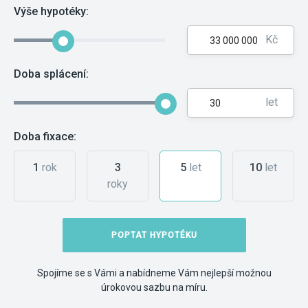
Výše hypotéky:
Kč
Doba splácení:
let
Doba fixace:
1
rok
3
5
let
10
let
roky
POPTAT HYPOTÉKU
Spojíme se s Vámi a nabídneme Vám nejlepší možnou
úrokovou sazbu na míru.