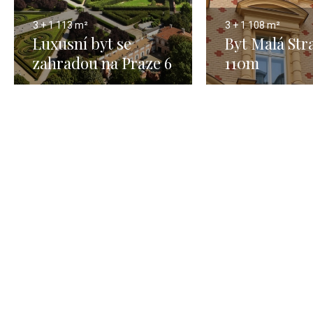
3 + 1
113 m²
3 + 1
108 m²
Luxusní byt se
Byt Malá Str
zahradou na Praze 6
110m
- 113m