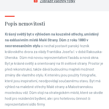
Zobrazit všechny fotky
Popis nemovitosti
Krásný světlý byt s výhledem na kouzelné střechy, umístěný
na exklusivním místě Malé Strany. Dům z roku 1880 v
neorenesančním stylu
si nechal postavit panský řezník
královského dvora za vlády Františka Josefa I. v době Rakouska-
Uherska. Dům má novou reprezentativní fasádu a nová okna.
Byt je krásně světlý a orientovaný na tři světové strany. Prostor je
před rekonstrukcí, takže dává budoucímu majiteli možnost
změny dle vlastního stylu. K interiéru jsou použity fotografie,
které jsou inspirativní, neodpovídají současnému stavu. Byt má
výhled na malebné střechy Malé strany a Malostrannskou
mosteckou věž. Dům stojí na strategickém místě, které se skvěle
hodí pro rezidenční bydlení, ale i pro hotelovou činnost či
reprezentativní sídlo firmy.