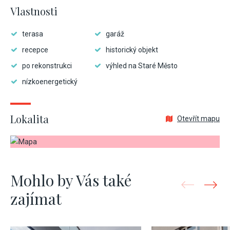
Vlastnosti
terasa
garáž
recepce
historický objekt
po rekonstrukci
výhled na Staré Město
nízkoenergetický
Lokalita
Otevřít mapu
Mohlo by Vás také
zajímat