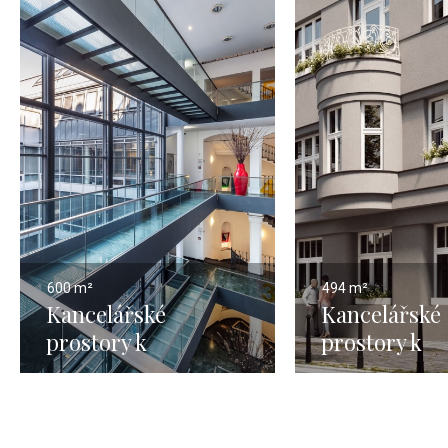
600 m²
494 m²
Kancelářské
Kancelářské
prostory k
prostory k
pronájmu, Praha 1 -
pronájmu, N
500m2
Město - 494