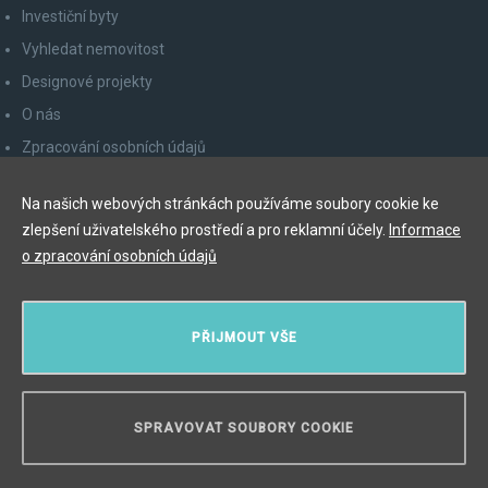
Investiční byty
Vyhledat nemovitost
Designové projekty
O nás
Zpracování osobních údajů
Poučení spotřebitele
Na našich webových stránkách používáme soubory cookie ke
Odhlášení z newsletteru
zlepšení uživatelského prostředí a pro reklamní účely.
Informace
Kontakty
o zpracování osobních údajů
Y&T Luxury Property Prague Czech Republic s.r.o.
PŘIJMOUT VŠE
Elišky Krásnohorské 123/10, 110 00 Praha 1
Myslíková 245/3, 110 00 Praha 1
IČ: 29055113
SPRAVOVAT SOUBORY COOKIE
POTŘEBUJETE PORADIT?
Copyright © 2026, Y&T Luxury Property.