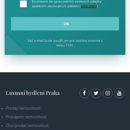
Souhlasím se zpracováním osobních údajů a
zasíláním obchodních sdělení (
plné znění
)
Váš e-mail bude použit jen pro zasílání novinek z
webu YTPI.
Luxusní bydlení Praha
Prodej nemovitostí
Pronájem nemovitostí
Chci prodat nemovitost