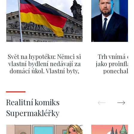
Svět na hypotéku: Němci si
Trh vnímá dě
vlastní bydlení nedávají za
jako proinflač
domácí úkol. Vlastní byty,
ponechali 
kde bydlí někdo jiný
červnových 
ZOBRAZIT DALŠÍ
ZOBRAZIT
Realitní komiks
Supermakléřky