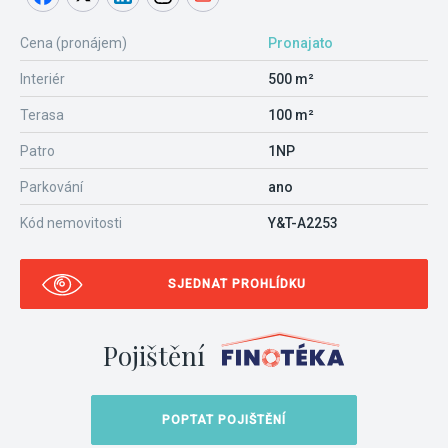
Cena (pronájem)
Pronajato
Interiér
500 m²
Terasa
100 m²
Patro
1NP
Parkování
ano
Kód nemovitosti
Y&T-A2253
SJEDNAT PROHLÍDKU
Pojištění
POPTAT POJIŠTĚNÍ