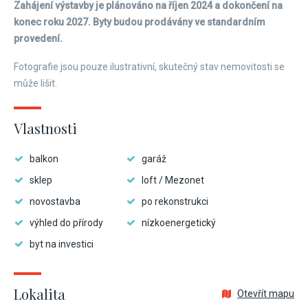
Zahájení výstavby je plánováno na říjen 2024 a dokončení na
konec roku 2027. Byty budou prodávány ve standardním
provedení.
Fotografie jsou pouze ilustrativní, skutečný stav nemovitosti se
může lišit.
Vlastnosti
balkon
garáž
sklep
loft / Mezonet
novostavba
po rekonstrukci
výhled do přírody
nízkoenergetický
byt na investici
Lokalita
Otevřít mapu