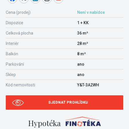
Cena (prodej)
Není v nabídce
Dispozice
1 + KK
Celková plocha
36 m²
Interiér
28 m²
Balkón
8 m²
Parkování
ano
Sklep
ano
Kód nemovitosti
Y&T-3A2WH
SJEDNAT PROHLÍDKU
Hypotéka