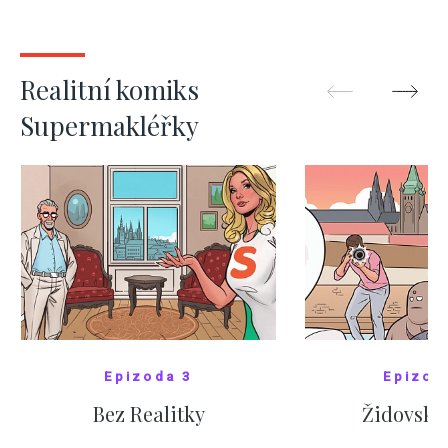
kde bydlí někdo jiný
červnových 
ZOBRAZIT DALŠÍ
ZOBRAZIT
Realitní komiks
Supermakléřky
Epizoda 3
Epizod
Bez Realitky
Židovské