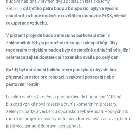
budova nabídne v prvních dvou podlažích klasické lofty,
zatímco
od třetího patra budou k dispozici byty ve vyšším
standardu a bude možné je rozšířit na dispozici 2+KK, včetně
rekuperace vzduchu.
V přízemí projektu budou umístěna parkovací stání v
zakladačích. K bytu je možné dokoupit i sklepní kóji. Díky
moderním trojsklům budou byty dostatečně odhlučněné a jižní
orientace zajistí dostatek přirozeného světla po celý den.
Každý byt má vlastní balkón, který poskytuje obyvatelům
příjemný prostor pro relaxaci, venkovní posezení nebo
pěstování rostlin.
Lokalita nabízí výjimečnou perspektivu do budoucna. V těsné
blízkosti vzniká nová městská čtvrť s komerčními prostory,
zelenými parky a veškerou občanskou vybaveností. Pouhých sto
metrů od projektu navíc vyroste nová tramvajová zastávka, která
ještě více usnadní dopravní dostupnost.