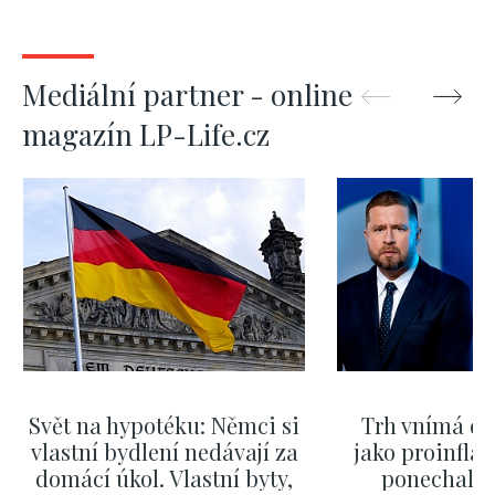
Mediální partner - online
magazín LP-Life.cz
Svět na hypotéku: Němci si
Trh vnímá dě
vlastní bydlení nedávají za
jako proinflač
domácí úkol. Vlastní byty,
ponechali 