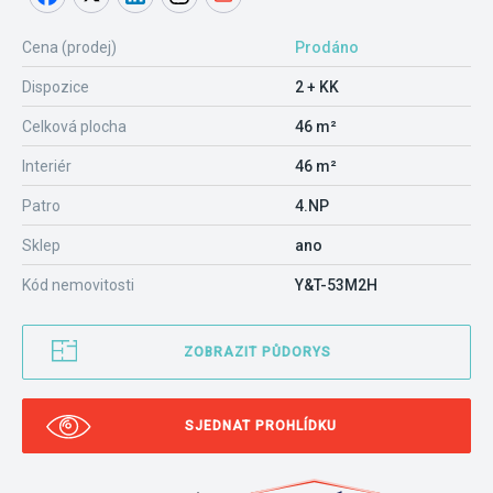
Cena (prodej)
Prodáno
Dispozice
2 + KK
Celková plocha
46 m²
Interiér
46 m²
Patro
4.NP
Sklep
ano
Kód nemovitosti
Y&T-53M2H
ZOBRAZIT PŮDORYS
SJEDNAT PROHLÍDKU