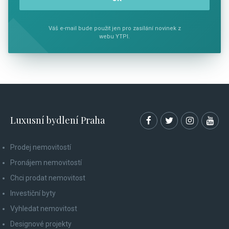
Váš e-mail bude použit jen pro zasílání novinek z
webu YTPI.
Luxusní bydlení Praha
Prodej nemovitostí
Pronájem nemovitostí
Chci prodat nemovitost
Investiční byty
Vyhledat nemovitost
Designové projekty