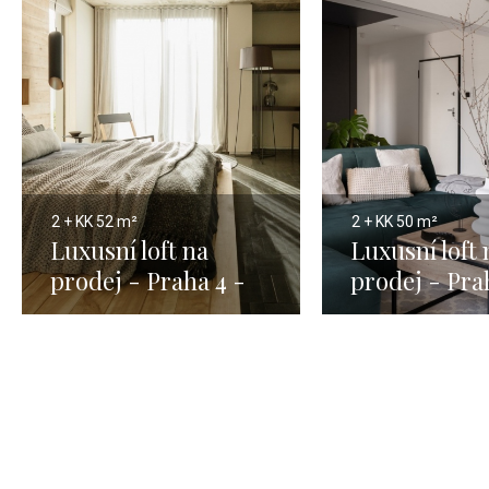
2 + KK
52 m²
2 + KK
50 m²
Luxusní loft na
Luxusní loft 
prodej - Praha 4 -
prodej - Pra
52m
50m