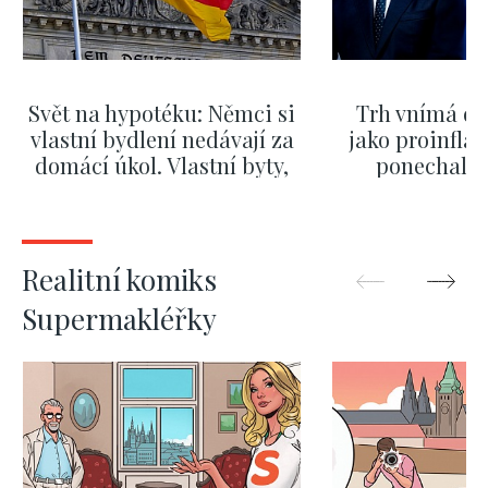
Svět na hypotéku: Němci si
Trh vnímá dě
vlastní bydlení nedávají za
jako proinflač
domácí úkol. Vlastní byty,
ponechali 
kde bydlí někdo jiný
červnových 
ZOBRAZIT DALŠÍ
ZOBRAZIT
Realitní komiks
Supermakléřky