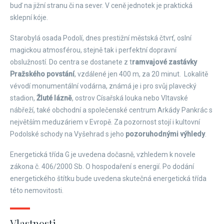
buď na jižní stranu či na sever. V ceně jednotek je praktická
sklepní kóje.
Starobylá osada Podolí, dnes prestižní městská čtvrť, oslní
magickou atmosférou, stejně tak i perfektní dopravní
obslužností. Do centra se dostanete z t
ramvajové zastávky
Pražského povstání
, vzdálené jen 400 m, za 20 minut. Lokalitě
vévodí monumentální vodárna, známá je i pro svůj plavecký
stadion,
Žluté lázně
, ostrov Císařská louka nebo Vltavské
nábřeží, také obchodní a společenské centrum Arkády Pankrác s
největším meduzáriem v Evropě. Za pozornost stojí i kultovní
Podolské schody na Vyšehrad s jeho
pozoruhodnými výhledy
.
Energetická třída G je uvedena dočasně, vzhledem k novele
zákona č. 406/2000 Sb. O hospodaření s energií. Po dodání
energetického štítku bude uvedena skutečná energetická třída
této nemovitosti.
Vlastnosti