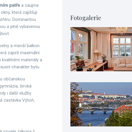
vním patře
a zaujme
kny, která zajišťují
Fotogalerie
osféru. Dominantou
lnou a plně vybavenou
život.
upelny a menší balkon.
erá zajistí maximální
 kvalitními materiály a
xusní charakter bytu.
nou občanskou
 gymnázia, široká
y i další služby.
á zastávka Výtoň,
 k novele zákona č.