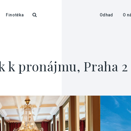
Finotéka
Odhad
O n
k k pronájmu, Praha 2