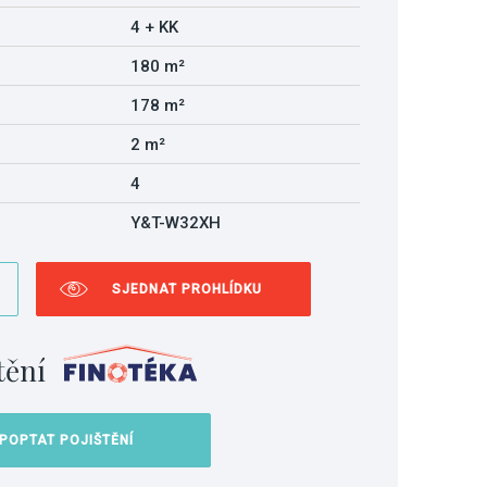
4 + KK
180 m²
178 m²
2 m²
4
Y&T-W32XH
SJEDNAT PROHLÍDKU
tění
POPTAT POJIŠTĚNÍ