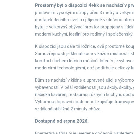
Prostorný byt o dispozici 4+kk se nachází v pr
především vysokými stropy přes 3 metry a velkými o
dostatek denního světla i příjemně vzdušnou atm
bytu je velkorysý obývací prostor propojený s jíde
moderní kuchyní, ideální pro rodinný i společenský 
K dispozici jsou dále tři ložnice, dvě prostorné ko
Samozřejmostí je klimatizace v každé místnosti, kt
komfort i během letních měsíců. Interiér je vybaven
moderními technologiemi, což podtrhuje celkový lu
Dům se nachází v klidné a upravené ulici s výbor
vybaveností. V pěší vzdálenosti jsou školy, školky,
nabídka kaváren, restaurací různých kuchyní, obchod
Výbornou dopravní dostupnost zajišťuje tramvajov
vzdálená přibližně 2 minuty chůze.
Dostupné od srpna 2026.
Energetická třída G je uvedena dočasně, vzhledem