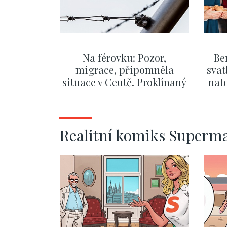
Na férovku: Pozor,
Be
migrace, připomněla
svat
situace v Ceutě. Proklínaný
nato
migrační pakt Česku
po
pomáhá více než
Okamurova videa
ZOBRAZIT DALŠÍ
Realitní komiks Superm