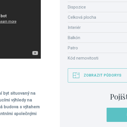
Dispozice
Celková plocha
Interiér
Balkón
Patro
Kód nemovitosti
ZOBRAZIT PŮDORYS
í byt situovaný na
Pojiš
ucími výhledy na
cká budova s výtahem
antními společnými