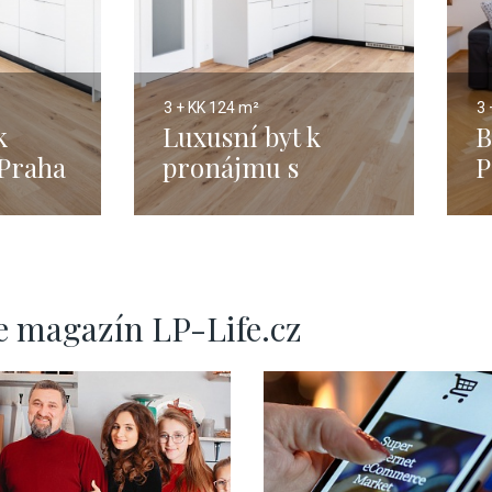
3 + KK
124 m²
3 
k
Luxusní byt k
B
Praha
pronájmu s
P
to -
terasou - Praha 1 -
M
Nové Město - 102m
e magazín LP-Life.cz