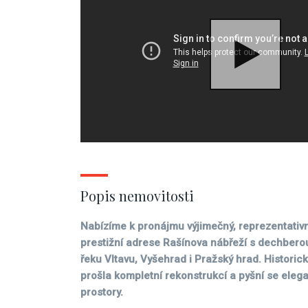
Popis nemovitosti
Nabízíme k pronájmu výjimečný, reprezentativn
prestižní adrese Rašínova nábřeží s dechbero
řeku Vltavu, Vyšehrad i Pražský hrad. Histori
prošla kompletní rekonstrukcí a pyšní se eleg
prostory.