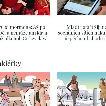
ru si mormona: Až po
Mladí i staří žijí n
bě, a nemůže ani kávu,
sociálních sítích náku
ž alkohol. Církev dává
úspěchu obchodu 
zor i na první rande
internetu rozhodují vt
ZOBRAZIT DALŠÍ
ZOBRAZIT DALŠÍ
akléřky