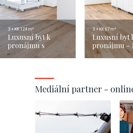
3 + KK
124 m²
3 + KK
67 m²
Luxusní byt k
Luxusní byt 
pronájmu s
pronájmu - 
terasou - Praha 1 -
1 - Nové Měs
Nové Město - 107m
67m 2
Mediální partner - onlin