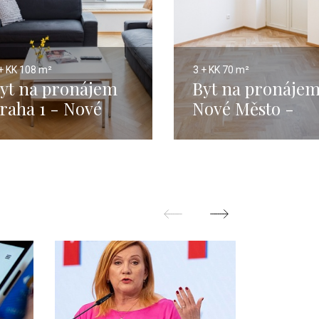
+ KK
108 m²
3 + KK
70 m²
yt na pronájem
Byt na pronáje
raha 1 - Nové
Nové Město -
ěsto - 108m
Praha 1 - 70m