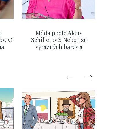
a
Móda podle Aleny
Na fér
py. O
Schillerové: Nebojí se
Evropu.
na
výrazných barev a
Česka, 
eřiny
pochopila, že styl je
se,
součástí její značky
ZOBRAZIT DALŠÍ
Z