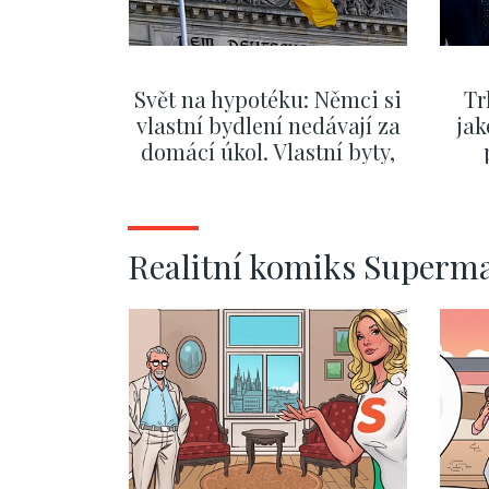
Svět na hypotéku: Němci si
Tr
vlastní bydlení nedávají za
jak
domácí úkol. Vlastní byty,
kde bydlí někdo jiný
č
ZOBRAZIT DALŠÍ
Realitní komiks Superm