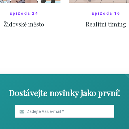
Epizoda 24
Epizoda 16
Židovské město
Realitní timing
SHOW COMICS
SHOW COMICS
Dostávejte novinky jako první!
Zadejte Váš e-mail
*