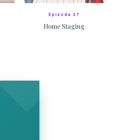
Epizoda 27
Home Staging
10
SHOW COMICS