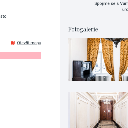
Spojíme se s Vám
úr
ěsto
Fotogalerie
Otevřít mapu