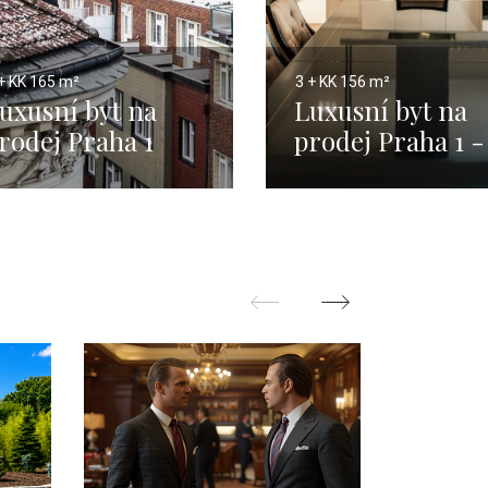
+ KK
165 m²
3 + KK
156 m²
uxusní byt na
Luxusní byt na
rodej Praha 1
prodej Praha 1 -
ové Město 165m
Staré Město - 15
m2