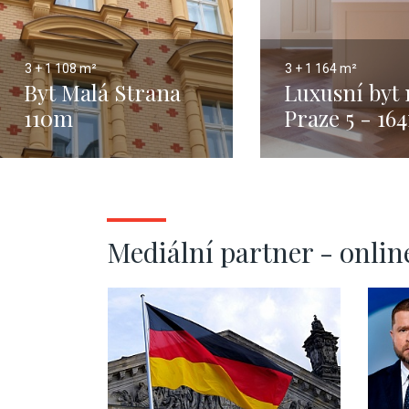
3 + 1
108 m²
3 + 1
164 m²
Byt Malá Strana
Luxusní byt 
110m
Praze 5 - 16
Mediální partner - onlin