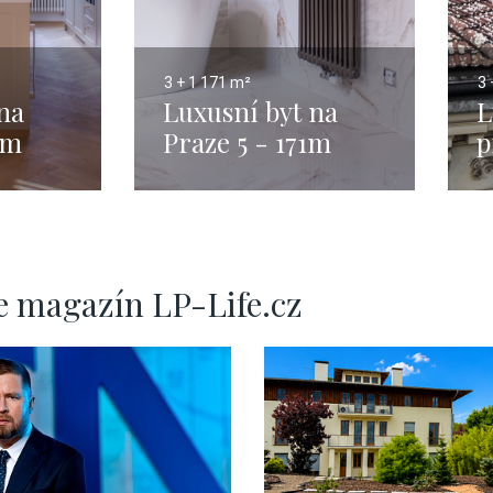
3 + 1
171 m²
3 
na
Luxusní byt na
L
4m
Praze 5 - 171m
p
N
e magazín LP-Life.cz