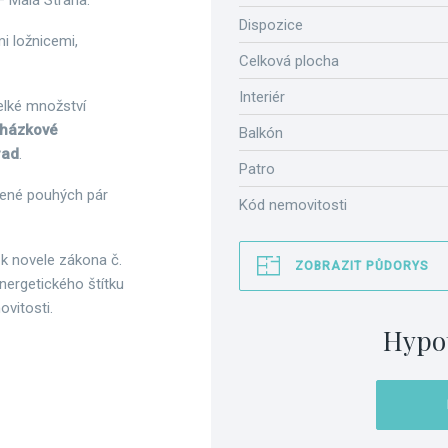
 – Malá Strana.
Dispozice
mi ložnicemi,
Celková plocha
Interiér
elké množství
házkové
Balkón
rad
.
Patro
lené pouhých pár
Kód nemovitosti
 k novele zákona č.
ZOBRAZIT PŮDORYS
nergetického štítku
vitosti.
Hypo