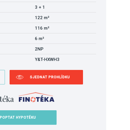
3 + 1
122 m²
116 m²
6 m²
2NP
Y&T-HXWH3
SJEDNAT PROHLÍDKU
téka
POPTAT HYPOTÉKU