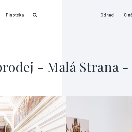
Finotéka
Odhad
O n
rodej - Malá Strana - 