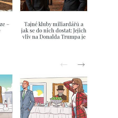
ze –
Tajné kluby miliardářů a
Na f
e
jak se do nich dostat: Jejich
migra
vliv na Donalda Trumpa je
situace 
nejasný
migra
pom
Oka
ZOBRAZIT DALŠÍ
Z