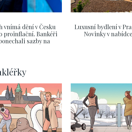
h vnímá dění v Česku
Luxusní bydlení v Pra
o proinflační. Bankéři
Novinky v nabídc
ponechali sazby na
ervnových hodnotách
ZOBRAZIT DALŠÍ
ZOBRAZIT DALŠÍ
akléřky