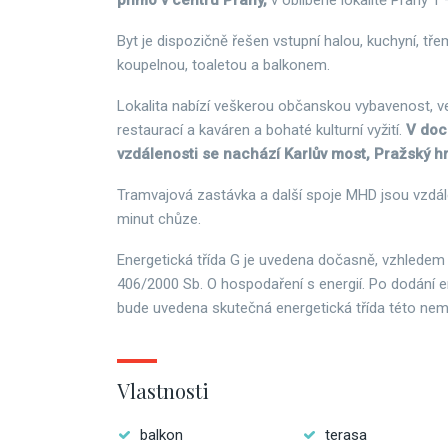
přímo v centru Prahy,
v oblíbené lokalitě Prahy 1
Byt je dispozičně řešen vstupní halou, kuchyní, tře
koupelnou, toaletou a balkonem.
Lokalita nabízí veškerou občanskou vybavenost, v
restaurací a kaváren a bohaté kulturní vyžití.
V doc
vzdálenosti se nachází Karlův most, Pražský h
Tramvajová zastávka a další spoje MHD jsou vzdá
minut chůze.
Energetická třída G je uvedena dočasně, vzhledem
406/2000 Sb. O hospodaření s energií. Po dodání e
bude uvedena skutečná energetická třída této nemo
Vlastnosti
balkon
terasa