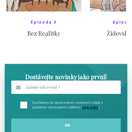
Epizoda 3
Epizod
Bez Realitky
Židovské
SHOW COMICS
SHOW CO
Dostávejte novinky jako první!
Zadejte Váš e-mail
*
Souhlasím se zpracováním osobních údajů a
zasíláním obchodních sdělení (
plné znění
)