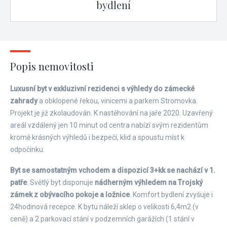
bydlení
Popis nemovitosti
Luxusní byt v exkluzivní rezidenci s výhledy do zámecké
zahrady
a obklopené řekou, vinicemi a parkem Stromovka.
Projekt je již zkolaudován. K nastěhování na jaře 2020.​ Uzavřený
areál vzdálený jen 10 minut od centra nabízí svým rezidentům
kromě krásných výhledů i bezpečí, klid a spoustu míst k
odpočinku.
Byt se samostatným vchodem a dispozicí 3+kk se nachází v 1.
patře
. Světlý byt disponuje
nádherným výhledem na Trojský
zámek z obývacího pokoje a ložnice
. Komfort bydlení zvyšuje i
24hodinová recepce. K bytu náleží sklep o velikosti 6,4m2 (v
ceně) a 2 parkovací stání v podzemních garážích (1 stání v