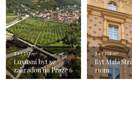
3 + 1
113 m²
3 + 1
108 m²
Luxusní byt se
Byt Malá Str
zahradou na Praze 6
110m
- 113m