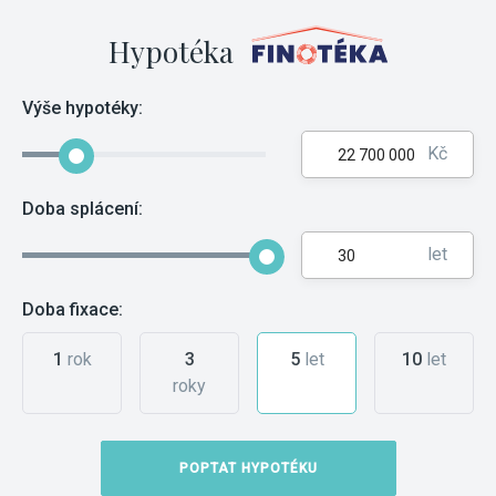
Hypotéka
Výše hypotéky:
Kč
Doba splácení:
let
Doba fixace:
1
rok
3
5
let
10
let
roky
POPTAT HYPOTÉKU