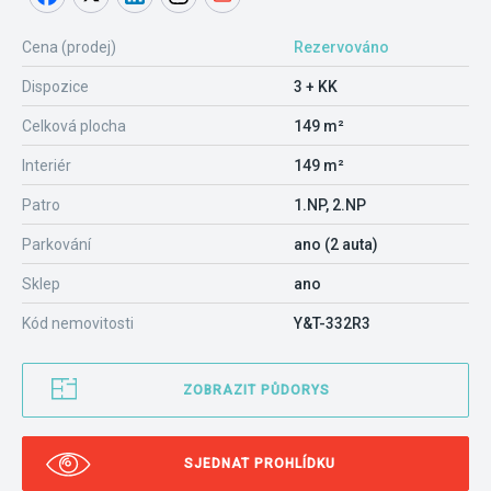
Cena (prodej)
Rezervováno
Dispozice
3 + KK
Celková plocha
149 m²
Interiér
149 m²
Patro
1.NP, 2.NP
Parkování
ano (2 auta)
Sklep
ano
Kód nemovitosti
Y&T-332R3
ZOBRAZIT PŮDORYS
SJEDNAT PROHLÍDKU