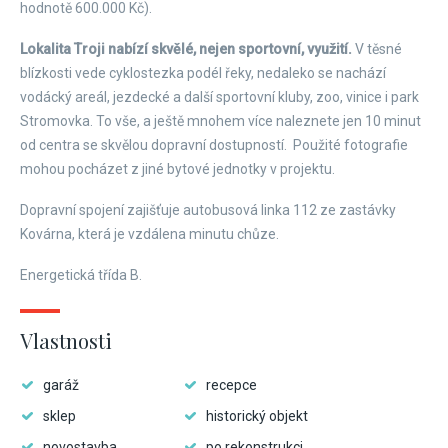
hodnotě 600.000 Kč).
Lokalita Troji nabízí skvělé, nejen sportovní, využití.
V těsné
blízkosti vede cyklostezka podél řeky, nedaleko se nachází
vodácký areál, jezdecké a další sportovní kluby, zoo, vinice i park
Stromovka. To vše, a ještě mnohem více naleznete jen 10 minut
od centra se skvělou dopravní dostupností. Použité fotografie
mohou pocházet z jiné bytové jednotky v projektu.
Dopravní spojení zajišťuje autobusová linka 112 ze zastávky
Kovárna, která je vzdálena minutu chůze.
Energetická třída B.
Vlastnosti
garáž
recepce
sklep
historický objekt
novostavba
po rekonstrukci