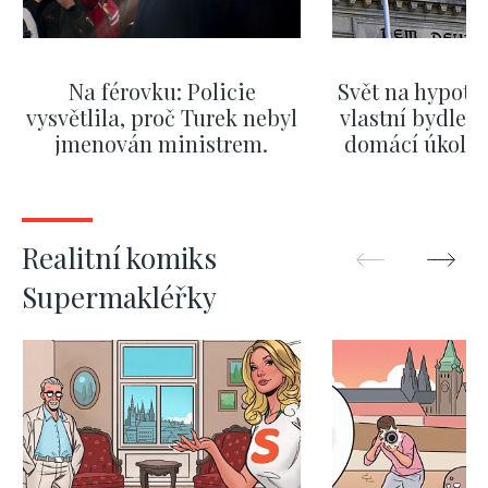
Na férovku: Policie
Svět na hypoté
vysvětlila, proč Turek nebyl
vlastní bydlení
jmenován ministrem.
domácí úkol. V
Mazání jeho výroků nebylo
kde bydlí n
dost rychlé
ZOBRAZIT DALŠÍ
ZOBRAZIT
Realitní komiks
Supermakléřky