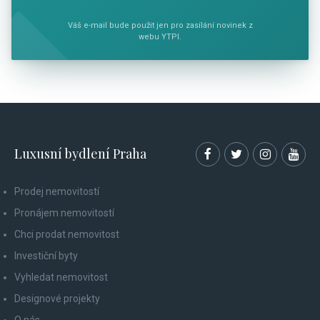
Váš e-mail bude použit jen pro zasílání novinek z
webu YTPI.
Luxusní bydlení Praha
Prodej nemovitostí
Pronájem nemovitostí
Chci prodat nemovitost
Investiční byty
Vyhledat nemovitost
Designové projekty