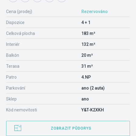
Cena (prodej)
Rezervováno
Dispozice
4 + 1
Celková plocha
183 m²
Interiér
132 m²
Balkón
20 m²
Terasa
31 m²
Patro
4.NP
Parkování
ano (2 auta)
Sklep
ano
Kód nemovitosti
Y&T-K2XKH
ZOBRAZIT PŮDORYS