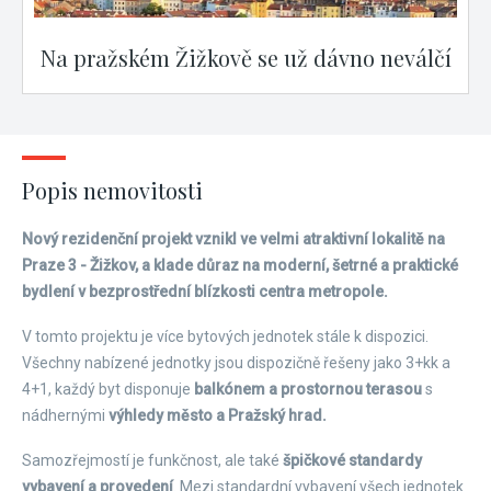
Na pražském Žižkově se už dávno neválčí
Popis nemovitosti
Nový rezidenční projekt vznikl ve velmi atraktivní lokalitě na
Praze 3 - Žižkov, a klade důraz na moderní, šetrné a praktické
bydlení v bezprostřední blízkosti centra metropole.
V tomto projektu je více bytových jednotek stále k dispozici.
Všechny nabízené jednotky jsou dispozičně řešeny jako 3+kk a
4+1, každý byt disponuje
balkónem a prostornou terasou
s
nádhernými
výhledy město a Pražský hrad.
Samozřejmostí je funkčnost, ale také
špičkové standardy
vybavení a provedení
. Mezi standardní vybavení všech jednotek