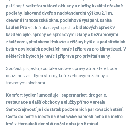
patří např.
velkoformátové obklady a dlažby, kvalitní dřevěné
podlahy, lakované dveře s nadstandardní výškou 2,1 m,
dřevěná francouzská okna, podlahové vytápění, sanita
Laufen Pro
včetně hlavových sprch a
bidetových spršek v
každém bytě, sprchy se sprchovými žlaby a bezrámovými
zástěnami, předokenní žaluzie u většiny bytů a u podstřešních
bytů v posledních podlažích navíc i příprava pro klimatizaci. V
některých bytech je navíc i příprava pro privátní sauny.
Součástí projektu jsou také sadové úpravy atria, které bude
osázeno vzrostlými stromy, keři, květinovými záhony a
travnatými plochami.
Komfort bydlení umocňuje i supermarket, drogerie,
restaurace a další obchody a služby přímo v areálu.
Samozřejmostí je i dostatek podzemních parkovacích stání.
Cesta do centra města na Václavské náměstí nebo na metro
trvá v kteroukoli denní či noční dobu jen 5 minut.