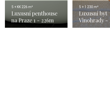
5 + KK
226 m²
5 + 1
230 m²
Luxusní penthouse
Luxusní byt
na Praze 1 - 226m
Vinohrady -