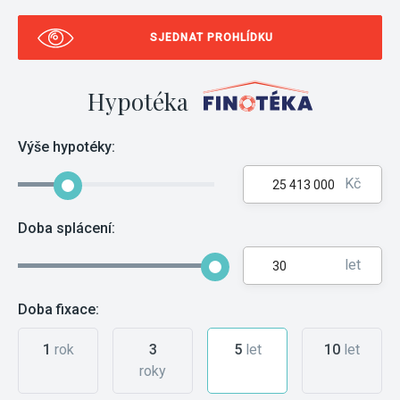
SJEDNAT PROHLÍDKU
Hypotéka
Výše hypotéky:
Kč
Doba splácení:
let
Doba fixace:
1
rok
3
5
let
10
let
roky