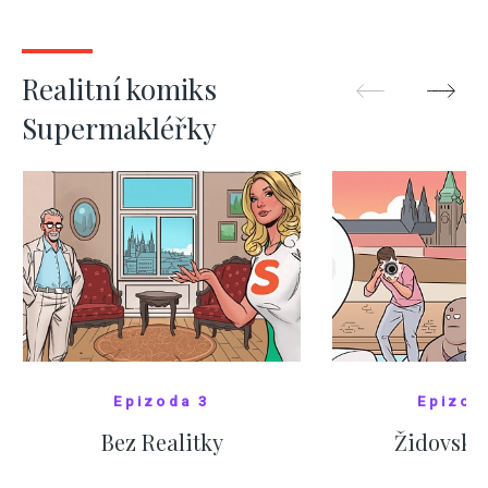
nejas
ZOBRAZIT DALŠÍ
ZOBRAZIT
Realitní komiks
Supermakléřky
Epizoda 3
Epizod
Bez Realitky
Židovské