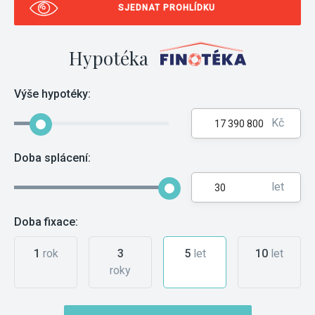
SJEDNAT PROHLÍDKU
Hypotéka
Výše hypotéky:
Kč
Doba splácení:
let
Doba fixace:
1
rok
3
5
let
10
let
roky