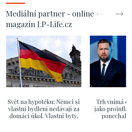
Mediální partner - online
magazín LP-Life.cz
Svět na hypotéku: Němci si
Trh vnímá dě
vlastní bydlení nedávají za
jako proinflač
domácí úkol. Vlastní byty,
ponechali 
kde bydlí někdo jiný
červnových 