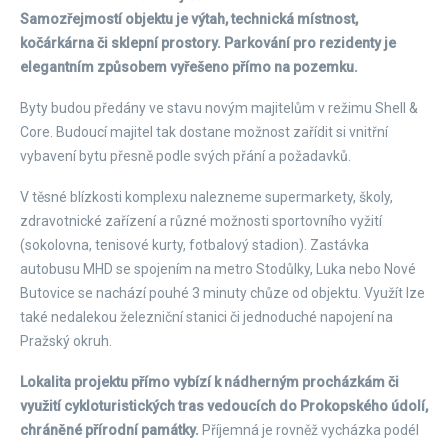
Samozřejmostí objektu je výtah, technická místnost,
kočárkárna či sklepní prostory. Parkování pro rezidenty je
elegantním způsobem vyřešeno přímo na pozemku.
Byty budou předány ve stavu novým majitelům v režimu Shell &
Core. Budoucí majitel tak dostane možnost zařídit si vnitřní
vybavení bytu přesně podle svých přání a požadavků.
V těsné blízkosti komplexu nalezneme supermarkety, školy,
zdravotnické zařízení a různé možnosti sportovního vyžití
(sokolovna, tenisové kurty, fotbalový stadion). Zastávka
autobusu MHD se spojením na metro Stodůlky, Luka nebo Nové
Butovice se nachází pouhé 3 minuty chůze od objektu. Využít lze
také nedalekou železniční stanici či jednoduché napojení na
Pražský okruh.
Lokalita projektu přímo vybízí k nádherným procházkám či
využití cykloturistických tras vedoucích do Prokopského údolí,
chráněné přírodní památky.
Příjemná je rovněž vycházka podél