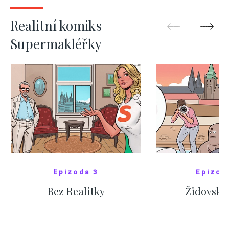
ZOBRAZIT DALŠÍ
ZOBRAZIT
Realitní komiks
Supermakléřky
Epizoda 3
Epizod
Bez Realitky
Židovské
SHOW COMICS
SHOW CO