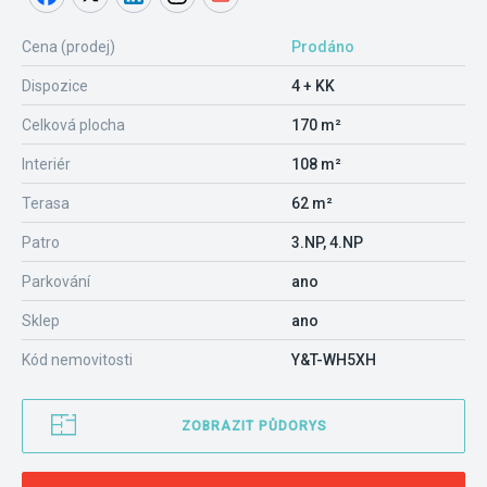
Cena (prodej)
Prodáno
Dispozice
4 + KK
Celková plocha
170 m²
Interiér
108 m²
Terasa
62 m²
Patro
3.NP, 4.NP
Parkování
ano
Sklep
ano
Kód nemovitosti
Y&T-WH5XH
ZOBRAZIT PŮDORYS