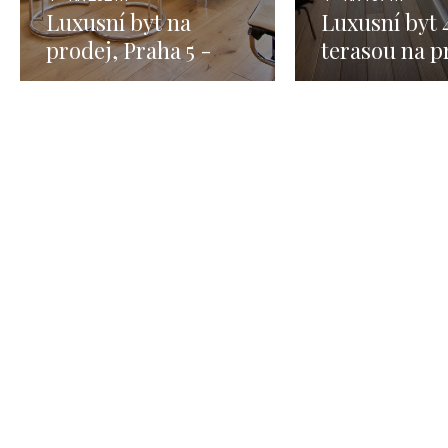
Luxusní byt na
Luxusní byt 
prodej, Praha 5 -
terasou na p
232m
Praha 5 Smí
137m