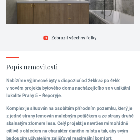
Zobrazit všechny fotky
Popis nemovitosti
Nabízíme výjimečné byty s dispozicí od 2+kk až po 4+kk
v novém projektu bytového domu nacházejícího se v unikátní
lokalitě Prahy 5 – Řeporyje.
Komplex je situován na osobitém přírodním pozemku, který je
z jedné strany lemován malebným potůčkem a ze strany druhé
skalnatým zlomem lesa. Celý projekt je navržen mimořádně
citlivě s ohledem na charakter daného místa a tak, aby svým
budoucím uživatelům zajišťoval maximální komfort.