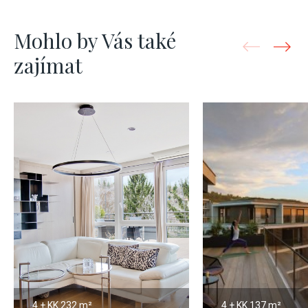
Mohlo by Vás také
zajímat
4 + KK
232 m²
4 + KK
137 m²